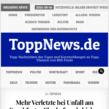
BREAKING NEWS
2026-08-06
HITZEWELLE: BILGER ERWÄGT WEGE
HOME
PRESSEREVUE
LESESTOFF
ALLGEM. WISSEN
SCIENCE THEMEN
KULTUR
REISE
IMPRESSUM UND DATENSCHUTZ
ToppNews.de
Topp-Nachrichten des Tages und Kurzmeldungen zu Topp-
Themen von RSS-Feeds
TOPPNEWS
POLITIK
WIRTSCHAFT
SPORT
KULTUR
GELD
TECHNIK
MOTOR
PANORAMA
WISSEN
POSTED
TOPPNEWS
IN
Mehr Verletzte bei Unfall am