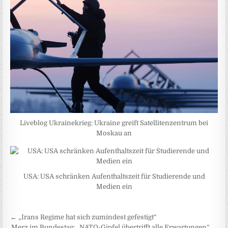
Liveblog Ukrainekrieg: Ukraine greift Satellitenzentrum bei
Moskau an
USA: USA schränken Aufenthaltszeit für Studierende und
Medien ein
Beitragsnavigation
← „Irans Regime hat sich zumindest gefestigt“
Merz im Bundestag: „NATO-Gipfel übertrifft alle Erwartungen“ →