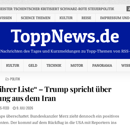
ISTER TSCHENTSCHER KRITISIERT SCHWARZ-ROTE STEUERPOLITIK
WISSEN
SCIENCE THEMEN
KULTUR
REISE
IMPRESSUM UND
ToppNews.de
Nachrichten des Tages und Kurzmeldungen zu Topp-Themen von RSS
KULTUR
GELD
TECHNIK
MOTOR
PANORAMA
WIS
POSTED
POLITIK
IN
 ihrer Liste“ – Trump spricht über
ng aus dem Iran
S-FEED
9. JULI 2026
s überschattet. Bundeskanzler Merz zieht dennoch ein positives
identen. Der kommt auf dem Rückflug in die USA mit Reportern ins