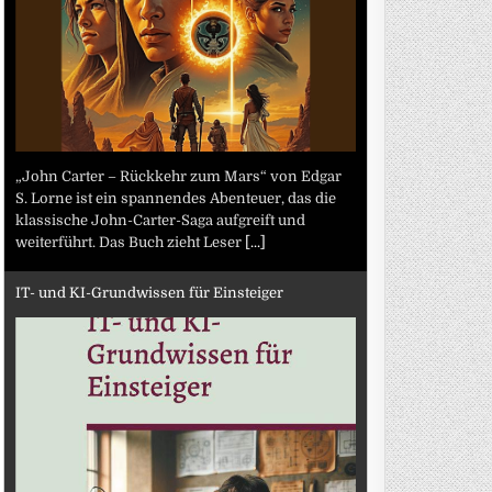
„John Carter – Rückkehr zum Mars“ von Edgar
S. Lorne ist ein spannendes Abenteuer, das die
klassische John-Carter-Saga aufgreift und
weiterführt. Das Buch zieht Leser
[...]
IT- und KI-Grundwissen für Einsteiger