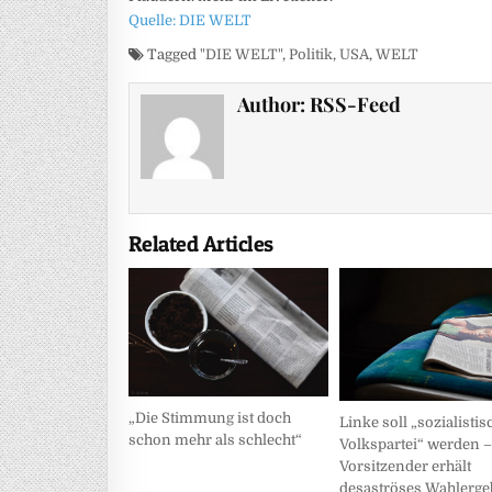
Quelle: DIE WELT
Tagged
"DIE WELT"
,
Politik
,
USA
,
WELT
Author:
RSS-Feed
Related Articles
„Die Stimmung ist doch
Linke soll „sozialistis
schon mehr als schlecht“
Volkspartei“ werden 
Vorsitzender erhält
desaströses Wahlerge