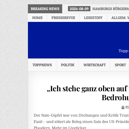
BREAKING NEWS
2026-08-09
HAMBURGS BÜRGERME
HOME
PRESSEREVUE
LESESTOFF
ALLGEM. 
Topp-
TOPPNEWS
POLITIK
WIRTSCHAFT
SPORT
„Ich stehe ganz oben auf
Bedrohu
RS
Der Nato-Gipfel war von Drohungen und Kritik Trump
Fazit – und zitiert als Beleg einen Satz des US-Präs
Plaudern. Mehr im Liveticker.