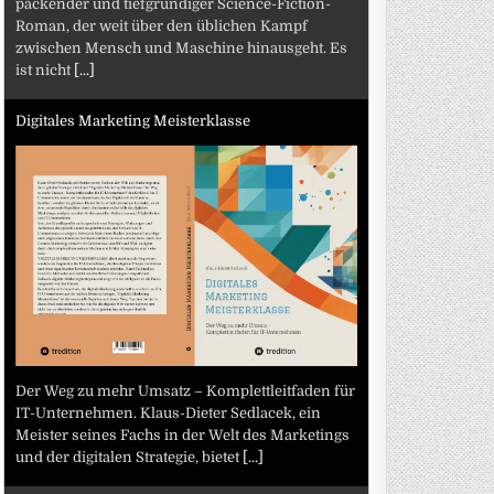
packender und tiefgründiger Science-Fiction-
Roman, der weit über den üblichen Kampf
zwischen Mensch und Maschine hinausgeht. Es
ist nicht
[...]
Digitales Marketing Meisterklasse
Der Weg zu mehr Umsatz – Komplettleitfaden für
IT-Unternehmen. Klaus-Dieter Sedlacek, ein
Meister seines Fachs in der Welt des Marketings
und der digitalen Strategie, bietet
[...]