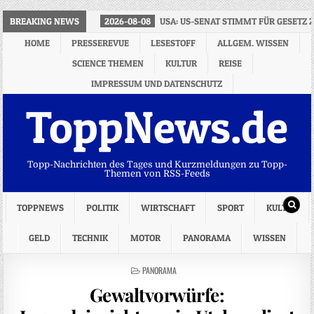
BREAKING NEWS
2026-08-08
USA: US-SENAT STIMMT FÜR GESETZ
HOME
PRESSEREVUE
LESESTOFF
ALLGEM. WISSEN
SCIENCE THEMEN
KULTUR
REISE
IMPRESSUM UND DATENSCHUTZ
ToppNews.de
Topp-Nachrichten des Tages und Kurzmeldungen zu Topp-
Themen von RSS-Feeds
TOPPNEWS
POLITIK
WIRTSCHAFT
SPORT
KULTUR
GELD
TECHNIK
MOTOR
PANORAMA
WISSEN
POSTED
PANORAMA
IN
Gewaltvorwürfe: