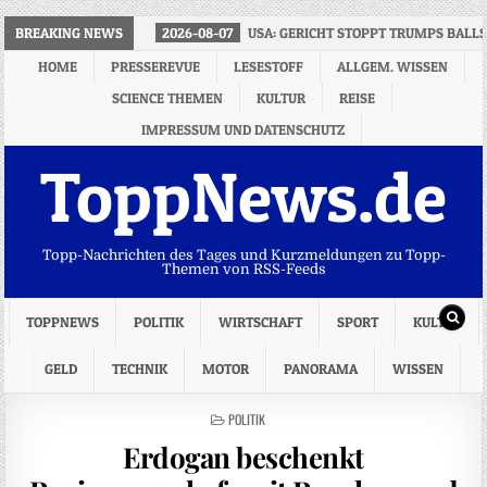
BREAKING NEWS
2026-08-07
USA: GERICHT STOPPT TRUMPS BALL
HOME
PRESSEREVUE
LESESTOFF
ALLGEM. WISSEN
SCIENCE THEMEN
KULTUR
REISE
IMPRESSUM UND DATENSCHUTZ
ToppNews.de
Topp-Nachrichten des Tages und Kurzmeldungen zu Topp-
Themen von RSS-Feeds
TOPPNEWS
POLITIK
WIRTSCHAFT
SPORT
KULTUR
GELD
TECHNIK
MOTOR
PANORAMA
WISSEN
POSTED
POLITIK
IN
Erdogan beschenkt