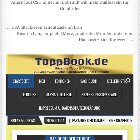
Angriff auf CSD in Berlin: Dobrindt will mehr Fußfesseln für
Gefährder
Beitragsnavigation
← USA attackieren erneut Ziele im Iran
Ricarda Lang empfiehlt Merz, „mal zehn Minuten mit einem
Hausarzt zu telefonieren“ →