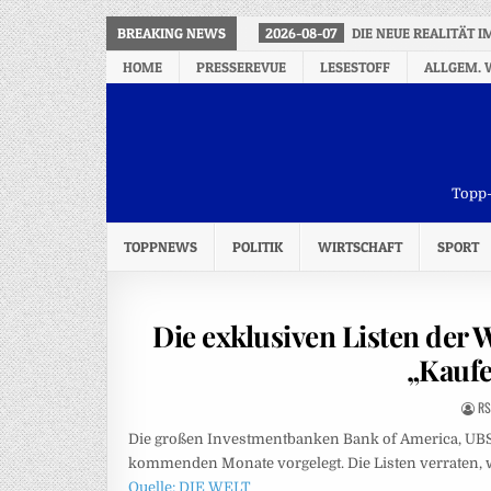
BREAKING NEWS
2026-08-07
DIE NEUE REALITÄT 
HOME
PRESSEREVUE
LESESTOFF
ALLGEM. 
Topp-
TOPPNEWS
POLITIK
WIRTSCHAFT
SPORT
Die exklusiven Listen der Wa
„Kauf
RS
Die großen Investmentbanken Bank of America, UBS
kommenden Monate vorgelegt. Die Listen verraten, wo
Quelle: DIE WELT