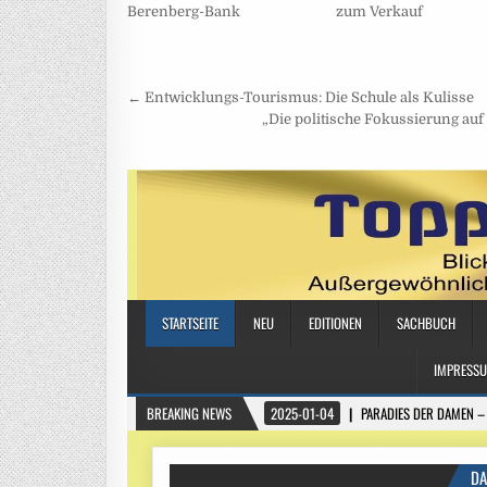
Berenberg-Bank
zum Verkauf
Beitragsnavigation
← Entwicklungs-Tourismus: Die Schule als Kulisse
„Die politische Fokussierung auf