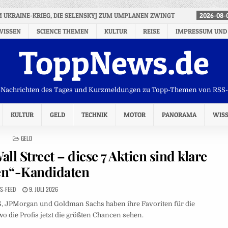
IM UKRAINE-KRIEG, DIE SELENSKYJ ZUM UMPLANEN ZWINGT
2026-08-
WISSEN
SCIENCE THEMEN
KULTUR
REISE
IMPRESSUM UND
ToppNews.de
Nachrichten des Tages und Kurzmeldungen zu Topp-Themen von RSS
KULTUR
GELD
TECHNIK
MOTOR
PANORAMA
WIS
POSTED
GELD
IN
ll Street – diese 7 Aktien sind klare
en“-Kandidaten
S-FEED
9. JULI 2026
, JPMorgan und Goldman Sachs haben ihre Favoriten für die
 die Profis jetzt die größten Chancen sehen.