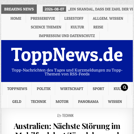
BREAKING NEWS
2026-08-07
„EIN SKANDAL, DASS DIE ZAHL DER VI
HOME
PRESSEREVUE
LESESTOFF
ALLGEM. WISSEN
SCIENCE THEMEN
KULTUR
REISE
IMPRESSUM UND DATENSCHUTZ
ToppNews.de
Topp-Nachrichten des Tages und Kurzmeldungen zu Topp-
Themen von RSS-Feeds
TOPPNEWS
POLITIK
WIRTSCHAFT
SPORT
KULTUR
GELD
TECHNIK
MOTOR
PANORAMA
WISSEN
POSTED
TECHNIK
IN
Australien: Nächste Störung im