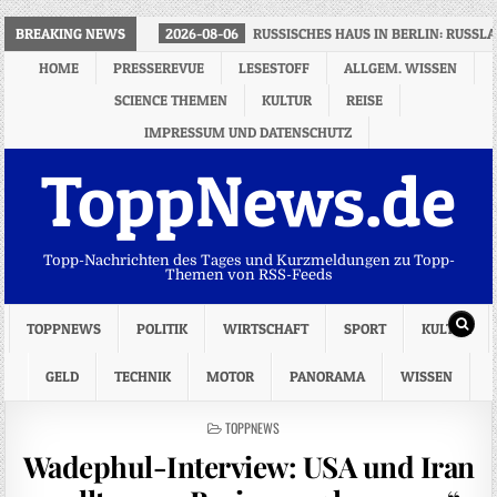
BREAKING NEWS
2026-08-06
RUSSISCHES HAUS IN BERLIN: RUSS
HOME
PRESSEREVUE
LESESTOFF
ALLGEM. WISSEN
SCIENCE THEMEN
KULTUR
REISE
IMPRESSUM UND DATENSCHUTZ
ToppNews.de
Topp-Nachrichten des Tages und Kurzmeldungen zu Topp-
Themen von RSS-Feeds
TOPPNEWS
POLITIK
WIRTSCHAFT
SPORT
KULTUR
GELD
TECHNIK
MOTOR
PANORAMA
WISSEN
POSTED
TOPPNEWS
IN
Wadephul-Interview: USA und Iran