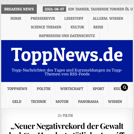
BREAKING NEWS
2026-08-07
EIN TANKER, TAUSENDE TONNEN ÖL U
HOME
PRESSEREVUE
LESESTOFF
ALLGEM. WISSEN
SCIENCE THEMEN
KULTUR
REISE
IMPRESSUM UND DATENSCHUTZ
ToppNews.de
Topp-Nachrichten des Tages und Kurzmeldungen zu Topp-
Themen von RSS-Feeds
TOPPNEWS
POLITIK
WIRTSCHAFT
SPORT
KULTUR
GELD
TECHNIK
MOTOR
PANORAMA
WISSEN
POSTED
POLITIK
IN
„Neuer Negativrekord der Gewalt