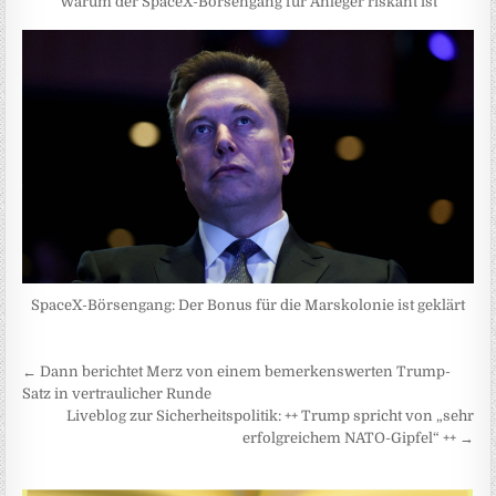
Warum der SpaceX-Börsengang für Anleger riskant ist
SpaceX-Börsengang: Der Bonus für die Marskolonie ist geklärt
Beitragsnavigation
← Dann berichtet Merz von einem bemerkenswerten Trump-
Satz in vertraulicher Runde
Liveblog zur Sicherheitspolitik: ++ Trump spricht von „sehr
erfolgreichem NATO-Gipfel“ ++ →