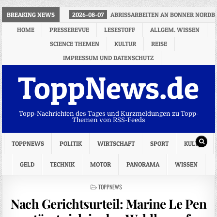
BREAKING NEWS
2026-08-07
ABRISSARBEITEN AN BONNER NORDB
HOME
PRESSEREVUE
LESESTOFF
ALLGEM. WISSEN
SCIENCE THEMEN
KULTUR
REISE
IMPRESSUM UND DATENSCHUTZ
ToppNews.de
Topp-Nachrichten des Tages und Kurzmeldungen zu Topp-
Themen von RSS-Feeds
TOPPNEWS
POLITIK
WIRTSCHAFT
SPORT
KULTUR
GELD
TECHNIK
MOTOR
PANORAMA
WISSEN
POSTED
TOPPNEWS
IN
Nach Gerichtsurteil: Marine Le Pen