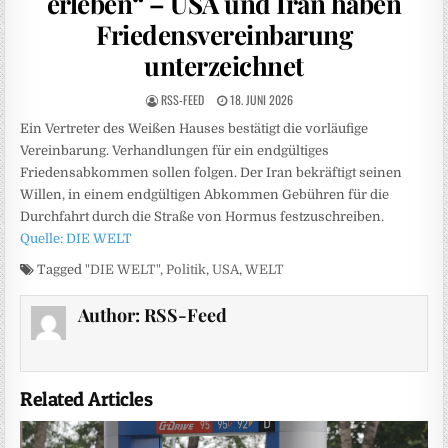
erleben“ – USA und Iran haben
Friedensvereinbarung
unterzeichnet
RSS-FEED
18. JUNI 2026
Ein Vertreter des Weißen Hauses bestätigt die vorläufige
Vereinbarung. Verhandlungen für ein endgültiges
Friedensabkommen sollen folgen. Der Iran bekräftigt seinen
Willen, in einem endgültigen Abkommen Gebühren für die
Durchfahrt durch die Straße von Hormus festzuschreiben.
Quelle: DIE WELT
Tagged
"DIE WELT"
,
Politik
,
USA
,
WELT
Author:
RSS-Feed
Related Articles