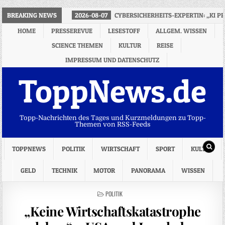
BREAKING NEWS
2026-08-07
CYBERSICHERHEITS-EXPERTIN: „KI P
HOME
PRESSEREVUE
LESESTOFF
ALLGEM. WISSEN
SCIENCE THEMEN
KULTUR
REISE
IMPRESSUM UND DATENSCHUTZ
ToppNews.de
Topp-Nachrichten des Tages und Kurzmeldungen zu Topp-
Themen von RSS-Feeds
TOPPNEWS
POLITIK
WIRTSCHAFT
SPORT
KULTUR
GELD
TECHNIK
MOTOR
PANORAMA
WISSEN
POSTED
POLITIK
IN
„Keine Wirtschaftskatastrophe