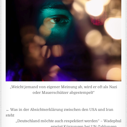
„Weicht jemand von eigener Meinung ab, wird er oft als Nazi
oder Mauerschützer abgestempelt“
Beitragsnavigation
← Was in der Absichtserklärung zwischen den USA und Iran
steht
„Deutschland möchte auch respektiert werden“ – Wadephul
erwägt Kürzungen bei UN-Zahlungen →