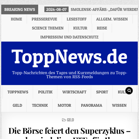
BREAKING NEWS
2026-08-07
SMOLENSK-AFFÄRE: „DAFÜR WERDEN 
HOME
PRESSEREVUE
LESESTOFF
ALLGEM. WISSEN
SCIENCE THEMEN
KULTUR
REISE
IMPRESSUM UND DATENSCHUTZ
ToppNews.de
Topp-Nachrichten des Tages und Kurzmeldungen zu Topp-
Themen von RSS-Feeds
TOPPNEWS
POLITIK
WIRTSCHAFT
SPORT
KULTUR
GELD
TECHNIK
MOTOR
PANORAMA
WISSEN
POSTED
GELD
IN
Die Börse feiert den Superzyklus –