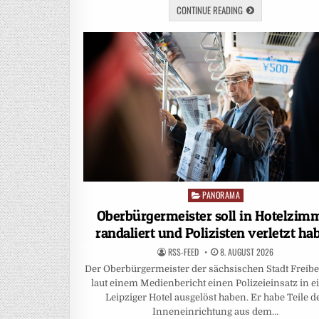
CONTINUE READING
PANORAMA
Posted
in
Oberbürgermeister soll in Hotelzim
randaliert und Polizisten verletzt ha
RSS-FEED
8. AUGUST 2026
Der Oberbürgermeister der sächsischen Stadt Freibe
laut einem Medienbericht einen Polizeieinsatz in 
Leipziger Hotel ausgelöst haben. Er habe Teile d
Inneneinrichtung aus dem…