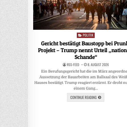
POLITIK
Posted
in
Gericht bestätigt Baustopp bei Prun
Projekt – Trump nennt Urteil „nation
Schande“
RSS-FEED
8. AUGUST 2026
Ein Berufungsgericht hat die im März angeordne
Aussetzung der Bauarbeiten am Ballsaal des Wei
Hauses bestätigt. Trump reagiert erzürnt. Er droht n
einem Gang…
CONTINUE READING