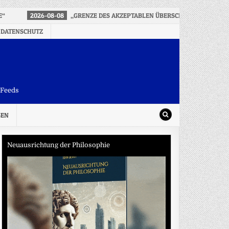
E“
2026-08-08
„GRENZE DES AKZEPTABLEN ÜBERSCHRITTEN“ – FES
 DATENSCHUTZ
-Feeds
SEN
Neuausrichtung der Philosophie