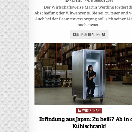
RSS-FEED
8. AUGUST 2026
Der Wirtschaftsweise Martin Werding fordert d
Abschaffung der Witwenrente. Sie sei zu teuer und ve
Auch bei der Beamtenversorgung soll sich seiner M
nach etwas…
CONTINUE READING
WIRTSCHAFT
Posted
in
Erfindung aus Japan: Zu heiß? Ab in 
Kühlschrank!