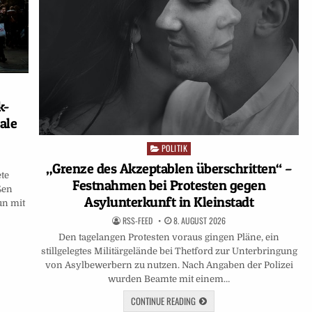
k-
ale
POLITIK
Posted
in
„Grenze des Akzeptablen überschritten“ –
te
Festnahmen bei Protesten gegen
ßen
Asylunterkunft in Kleinstadt
un mit
RSS-FEED
8. AUGUST 2026
Den tagelangen Protesten voraus gingen Pläne, ein
stillgelegtes Militärgelände bei Thetford zur Unterbringung
von Asylbewerbern zu nutzen. Nach Angaben der Polizei
wurden Beamte mit einem…
CONTINUE READING