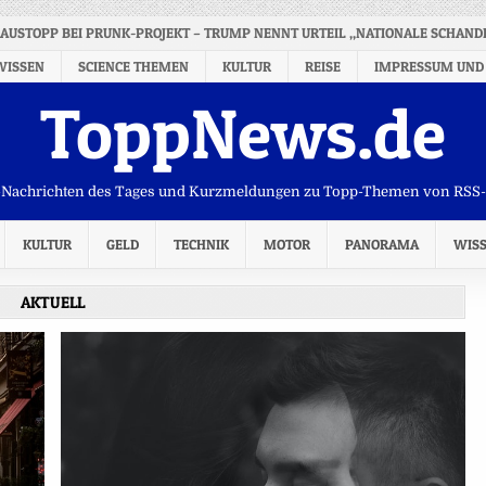
BAUSTOPP BEI PRUNK-PROJEKT – TRUMP NENNT URTEIL „NATIONALE SCHAND
WISSEN
SCIENCE THEMEN
KULTUR
REISE
IMPRESSUM UND
ToppNews.de
Nachrichten des Tages und Kurzmeldungen zu Topp-Themen von RSS
KULTUR
GELD
TECHNIK
MOTOR
PANORAMA
WIS
AKTUELL