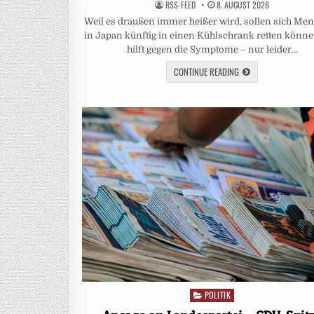
RSS-FEED
8. AUGUST 2026
Weil es draußen immer heißer wird, sollen sich Me
in Japan künftig in einen Kühlschrank retten könne
hilft gegen die Symptome – nur leider…
CONTINUE READING
POLITIK
Posted
in