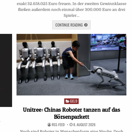
exakt 32.658.025 Euro freuen. In der zweiten Gewinnklasse
fließen außerdem noch einmal über 300.000 Euro an drei
Spieler…
CONTINUE READING
GELD
Posted
in
Unitree: Chinas Roboter tanzen auf das
Börsenparkett
–
RSS-FEED
8. AUGUST 2026
Noch sind Roboter in Menschenform eine Nische. Doch