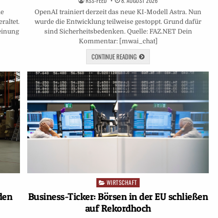
RSS-FEED
8. AUGUST 2026
ie
OpenAI trainiert derzeit das neue KI-Modell Astra. Nun
raltet.
wurde die Entwicklung teilweise gestoppt. Grund dafür
einung
sind Sicherheitsbedenken. Quelle: FAZ.NET Dein
Kommentar: [mwai_chat]
CONTINUE READING
WIRTSCHAFT
Posted
in
Business-Ticker: Börsen in der EU schließen
den
auf Rekordhoch