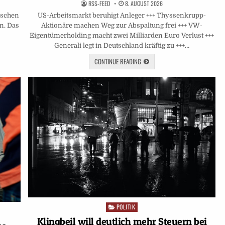
RSS-FEED
8. AUGUST 2026
US-Arbeitsmarkt beruhigt Anleger +++ Thyssenkrupp-
nschen
Aktionäre machen Weg zur Abspaltung frei +++ VW-
n. Das
Eigentümerholding macht zwei Milliarden Euro Verlust +++
Generali legt in Deutschland kräftig zu +++…
CONTINUE READING
POLITIK
Posted
in
Klingbeil will deutlich mehr Steuern bei