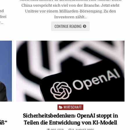
China verspricht sich viel von der Branche. Jetzt steht
und
Unitree vor einem Milliarden-Börsengang. Zu den
drei
Investoren zählt…
r…
CONTINUE READING
WIRTSCHAFT
Posted
in
Sicherheitsbedenken: OpenAI stoppt in
äß“
Teilen die Entwicklung von KI-Modell