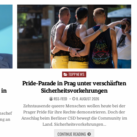
TOPPNEWS
Posted
in
Pride-Parade in Prag unter verschärften
Sicherheitsvorkehrungen
 in
RSS-FEED
8. AUGUST 2026
Zehntausende queere Menschen wollen heute bei der
Prager Pride für ihre Rechte demonstrieren. Doch der
nschef
Anschlag beim Berliner CSD bewegt die Community im
ung an
Land. Sicherheitsvorkehrungen…
CONTINUE READING