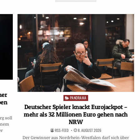
mer
PANORAMA
Posted
ben
in
Deutscher Spieler knackt Eurojackpot –
mehr als 32 Millionen Euro gehen nach
rg soll
NRW
einem
RSS-FEED
8. AUGUST 2026
er
Der Gewinner aus Nordrhein-Westfalen darf sich über