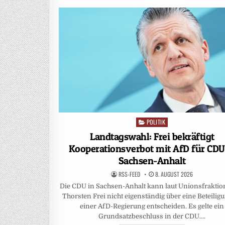
POLITIK
Posted
in
Landtagswahl: Frei bekräftigt
Kooperationsverbot mit AfD für CDU
Sachsen-Anhalt
RSS-FEED
8. AUGUST 2026
Die CDU in Sachsen-Anhalt kann laut Unionsfraktio
Thorsten Frei nicht eigenständig über eine Beteilig
einer AfD-Regierung entscheiden. Es gelte ein
Grundsatzbeschluss in der CDU….