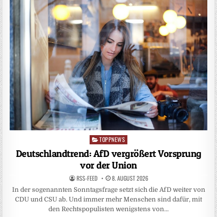
TOPPNEWS
Posted
in
Deutschlandtrend: AfD vergrößert Vorsprung
vor der Union
RSS-FEED
8. AUGUST 2026
In der sogenannten Sonntagsfrage setzt sich die AfD weiter von
CDU und CSU ab. Und immer mehr Menschen sind dafür, mit
den Rechtspopulisten wenigstens von…