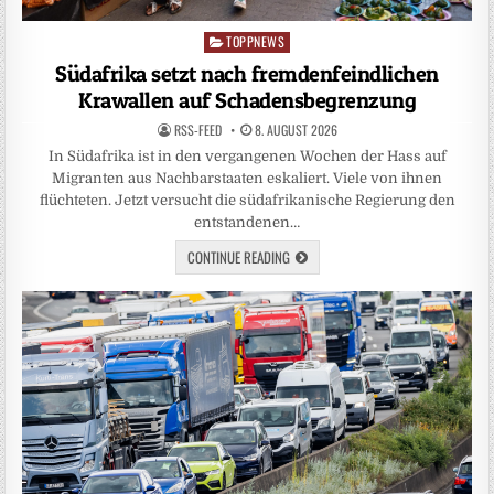
TOPPNEWS
Posted
in
Südafrika setzt nach fremdenfeindlichen
Krawallen auf Schadensbegrenzung
RSS-FEED
8. AUGUST 2026
In Südafrika ist in den vergangenen Wochen der Hass auf
Migranten aus Nachbarstaaten eskaliert. Viele von ihnen
flüchteten. Jetzt versucht die südafrikanische Regierung den
entstandenen…
CONTINUE READING