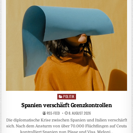
POLITIK
Posted
in
Spanien verschärft Grenzkontrollen
RSS-FEED
8. AUGUST 2026
Die diplomatische Krise zwischen Spanien und Italien verschärft
sich. Nach dem Ansturm von über 70.000 Flüchtlingen auf Ceuta
kontrolliert Spanien nun Pässe und Visa. Meloni…