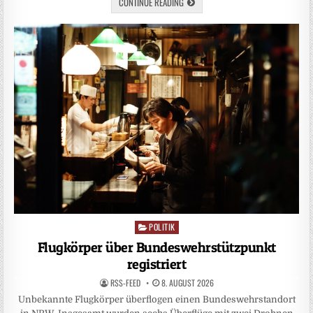
CONTINUE READING
POLITIK
Posted
in
Flugkörper über Bundeswehrstützpunkt
registriert
RSS-FEED
8. AUGUST 2026
Unbekannte Flugkörper überflogen einen Bundeswehrstandort