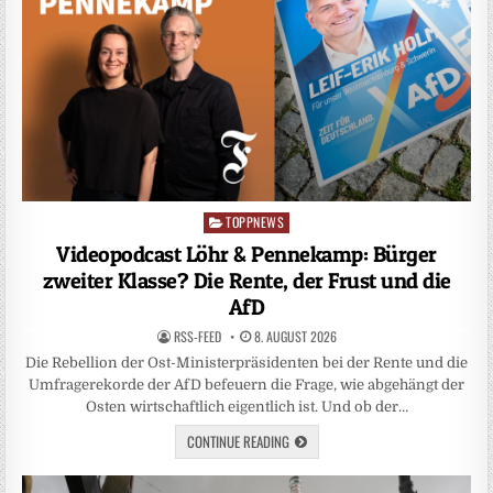
TOPPNEWS
Posted
in
Videopodcast Löhr & Pennekamp: Bürger
zweiter Klasse? Die Rente, der Frust und die
AfD
RSS-FEED
8. AUGUST 2026
Die Rebellion der Ost-Ministerpräsidenten bei der Rente und die
Umfragerekorde der AfD befeuern die Frage, wie abgehängt der
Osten wirtschaftlich eigentlich ist. Und ob der…
CONTINUE READING