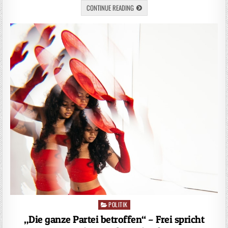
CONTINUE READING
POLITIK
Posted
in
„Die ganze Partei betroffen“ – Frei spricht