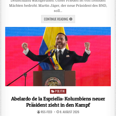
Deutschland wachgerüttelt: Unser Frieden ist von fremden
Mächten bedroht. Martin Jäger, der neue Präsident des BND,
soll…
CONTINUE READING
POLITIK
Posted
in
Abelardo de la Espriella: Kolumbiens neuer
Präsident zieht in den Kampf
RSS-FEED
8. AUGUST 2026