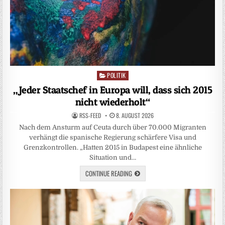
POLITIK
Posted
in
„Jeder Staatschef in Europa will, dass sich 2015
nicht wiederholt“
RSS-FEED
8. AUGUST 2026
Nach dem Ansturm auf Ceuta durch über 70.000 Migranten
verhängt die spanische Regierung schärfere Visa und
Grenzkontrollen. „Hatten 2015 in Budapest eine ähnliche
Situation und…
CONTINUE READING