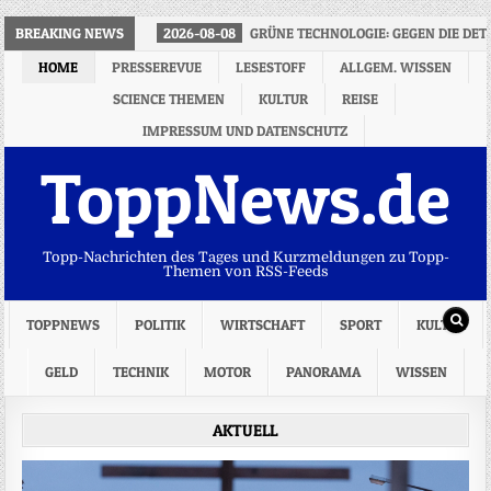
BREAKING NEWS
2026-08-08
GRÜNE TECHNOLOGIE: GEGEN DIE DET
HOME
PRESSEREVUE
LESESTOFF
ALLGEM. WISSEN
SCIENCE THEMEN
KULTUR
REISE
IMPRESSUM UND DATENSCHUTZ
ToppNews.de
Topp-Nachrichten des Tages und Kurzmeldungen zu Topp-
Themen von RSS-Feeds
TOPPNEWS
POLITIK
WIRTSCHAFT
SPORT
KULTUR
GELD
TECHNIK
MOTOR
PANORAMA
WISSEN
AKTUELL