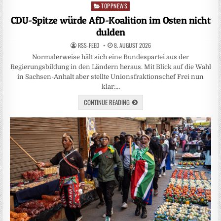
TOPPNEWS
Posted
in
CDU-Spitze würde AfD-Koalition im Osten nicht
dulden
RSS-FEED
8. AUGUST 2026
Normalerweise hält sich eine Bundespartei aus der
Regierungsbildung in den Ländern heraus. Mit Blick auf die Wahl
in Sachsen-Anhalt aber stellte Unionsfraktionschef Frei nun
klar:…
CONTINUE READING