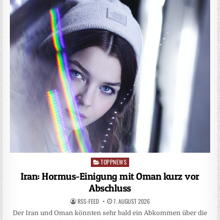
TOPPNEWS
Posted
in
Iran: Hormus-Einigung mit Oman kurz vor
Abschluss
RSS-FEED
7. AUGUST 2026
Der Iran und Oman könnten sehr bald ein Abkommen über die