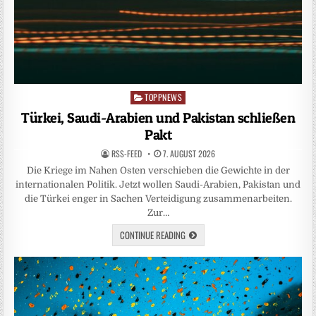
TOPPNEWS
Posted
in
Türkei, Saudi-Arabien und Pakistan schließen
Pakt
RSS-FEED
7. AUGUST 2026
Die Kriege im Nahen Osten verschieben die Gewichte in der
internationalen Politik. Jetzt wollen Saudi-Arabien, Pakistan und
die Türkei enger in Sachen Verteidigung zusammenarbeiten.
Zur…
CONTINUE READING