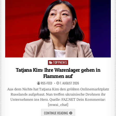
TOPPNEWS
Posted
in
Tatjana Kim: Ihre Warenlager gehen in
Flammen auf
RSS-FEED
7. AUGUST 2026
Aus dem Nichts hat Tatjana Kim den größten Onlinemarktplatz
Russlands aufgebaut. Nun treffen ukrainische Drohnen ihr
Unternehmen ins Herz. Quelle: FAZ.NET Dein Kommentar:
[mwai_chat]
CONTINUE READING