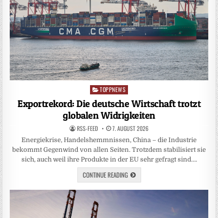
TOPPNEWS
Posted
in
Exportrekord: Die deutsche Wirtschaft trotzt
globalen Widrigkeiten
RSS-FEED
7. AUGUST 2026
Energiekrise, Handelshemmnissen, China – die Industrie
bekommt Gegenwind von allen Seiten. Trotzdem stabilisiert sie
sich, auch weil ihre Produkte in der EU sehr gefragt sind….
CONTINUE READING