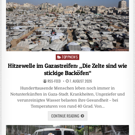
TOPPNEWS
Posted
in
Hitzewelle im Gazastreifen: „Die Zelte sind wie
stickige Backöfen“
RSS-FEED
7. AUGUST 2026
Hunderttausende Menschen leben noch immer in
Notunterkünften in Gaza-Stadt. Krankheiten, Ungeziefer und
verunreinigtes Wasser belasten ihre Gesundheit – bei
Temperaturen von rund 40 Grad. Von…
CONTINUE READING