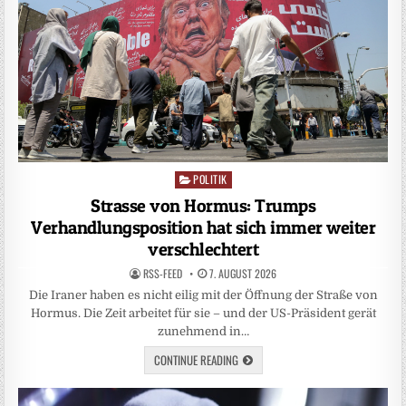
POLITIK
Posted
in
Strasse von Hormus: Trumps
Verhandlungsposition hat sich immer weiter
verschlechtert
RSS-FEED
7. AUGUST 2026
Die Iraner haben es nicht eilig mit der Öffnung der Straße von
Hormus. Die Zeit arbeitet für sie – und der US-Präsident gerät
zunehmend in…
CONTINUE READING