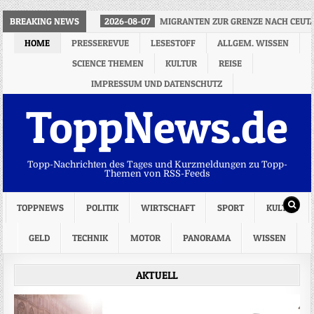
BREAKING NEWS
2026-08-07
MIGRANTEN ZUR GRENZE NACH CEUTA
HOME
PRESSEREVUE
LESESTOFF
ALLGEM. WISSEN
SCIENCE THEMEN
KULTUR
REISE
IMPRESSUM UND DATENSCHUTZ
ToppNews.de
Topp-Nachrichten des Tages und Kurzmeldungen zu Topp-
Themen von RSS-Feeds
TOPPNEWS
POLITIK
WIRTSCHAFT
SPORT
KULTUR
GELD
TECHNIK
MOTOR
PANORAMA
WISSEN
AKTUELL