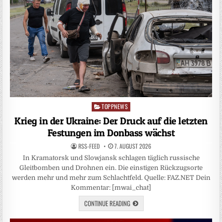
TOPPNEWS
Posted
in
Krieg in der Ukraine: Der Druck auf die letzten
Festungen im Donbass wächst
RSS-FEED
7. AUGUST 2026
In Kramatorsk und Slowjansk schlagen täglich russische
Gleitbomben und Drohnen ein. Die einstigen Rückzugsorte
werden mehr und mehr zum Schlachtfeld. Quelle: FAZ.NET Dein
Kommentar: [mwai_chat]
CONTINUE READING