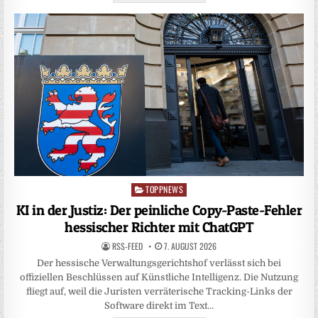
TOPPNEWS
Posted
in
KI in der Justiz: Der peinliche Copy-Paste-Fehler
hessischer Richter mit ChatGPT
RSS-FEED
7. AUGUST 2026
Der hessische Verwaltungsgerichtshof verlässt sich bei
offiziellen Beschlüssen auf Künstliche Intelligenz. Die Nutzung
fliegt auf, weil die Juristen verräterische Tracking-Links der
Software direkt im Text…