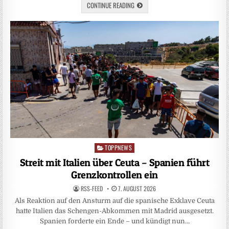
CONTINUE READING
TOPPNEWS
Posted
in
Streit mit Italien über Ceuta – Spanien führt
Grenzkontrollen ein
RSS-FEED
7. AUGUST 2026
Als Reaktion auf den Ansturm auf die spanische Exklave Ceuta
hatte Italien das Schengen-Abkommen mit Madrid ausgesetzt.
Spanien forderte ein Ende – und kündigt nun…