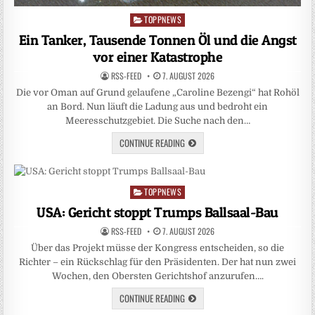
TOPPNEWS
Posted
in
Ein Tanker, Tausende Tonnen Öl und die Angst
vor einer Katastrophe
RSS-FEED
7. AUGUST 2026
Die vor Oman auf Grund gelaufene „Caroline Bezengi“ hat Rohöl
an Bord. Nun läuft die Ladung aus und bedroht ein
Meeresschutzgebiet. Die Suche nach den…
CONTINUE READING
TOPPNEWS
Posted
in
USA: Gericht stoppt Trumps Ballsaal-Bau
RSS-FEED
7. AUGUST 2026
Über das Projekt müsse der Kongress entscheiden, so die
Richter – ein Rückschlag für den Präsidenten. Der hat nun zwei
Wochen, den Obersten Gerichtshof anzurufen….
CONTINUE READING