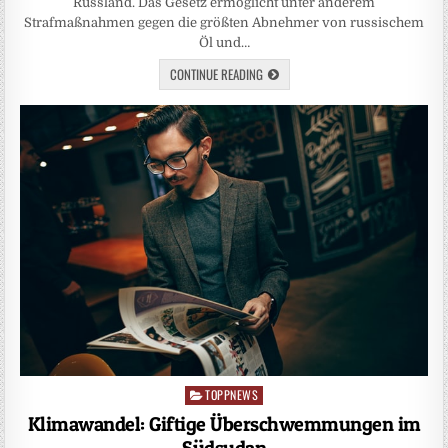
Russland. Das Gesetz ermöglicht unter anderem
Strafmaßnahmen gegen die größten Abnehmer von russischem
Öl und…
CONTINUE READING
TOPPNEWS
Posted
in
Klimawandel: Giftige Überschwemmungen im