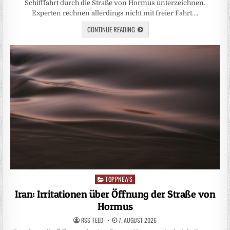
Schifffahrt durch die Straße von Hormus unterzeichnen.
Experten rechnen allerdings nicht mit freier Fahrt….
CONTINUE READING
TOPPNEWS
Posted
in
Iran: Irritationen über Öffnung der Straße von
Hormus
RSS-FEED
7. AUGUST 2026