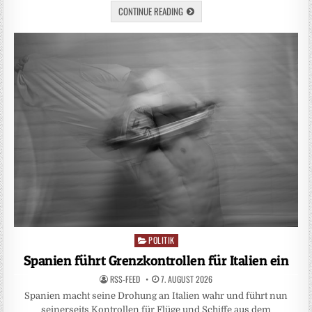
CONTINUE READING
POLITIK
Posted
in
Spanien führt Grenzkontrollen für Italien ein
RSS-FEED
7. AUGUST 2026
Spanien macht seine Drohung an Italien wahr und führt nun
seinerseits Kontrollen für Flüge und Schiffe aus dem