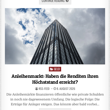
CONTINUE READING
GELD
Posted
in
Anleihenmarkt: Haben die Renditen ihren
Höchststand erreicht?
RSS-FEED
8. AUGUST 2026
Die Anleihemärkte finanzieren öffentliche wie private Schulden
in noch nie da­gewesenem Umfang. Die logische Folge: Die
Erträge für Anleger steigen. Das könnte aber bald vorbei…