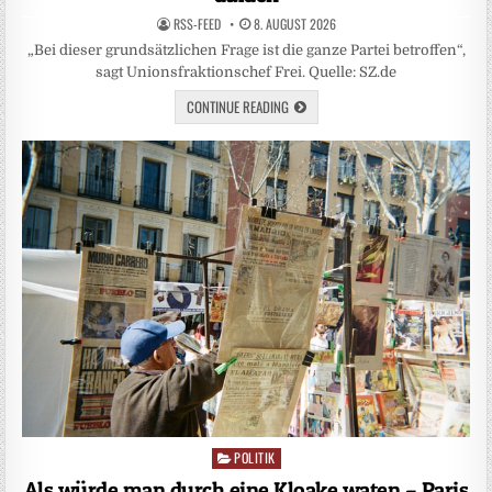
RSS-FEED
8. AUGUST 2026
„Bei dieser grundsätzlichen Frage ist die ganze Partei betroffen“,
sagt Unionsfraktionschef Frei. Quelle: SZ.de
CONTINUE READING
POLITIK
Posted
in
Als würde man durch eine Kloake waten – Paris