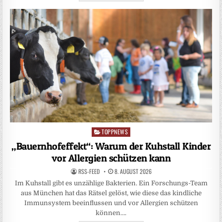
TOPPNEWS
Posted
in
„Bauernhofeffekt“: Warum der Kuhstall Kinder
vor Allergien schützen kann
RSS-FEED
8. AUGUST 2026
Im Kuhstall gibt es unzählige Bakterien. Ein Forschungs-Team
aus München hat das Rätsel gelöst, wie diese das kindliche
Immunsystem beeinflussen und vor Allergien schützen
können….