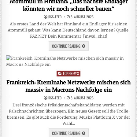
Atommüll in Finnland: „Das nächste Endlager
könnten wir noch schneller bauen“
RSS-FEED
8. AUGUST 2026
Als erstes Land der Welt hat Finnland ein Endlager für seinen
Atommüll gebaut. Was kann Deutschland davon lernen? Quelle:
FAZ.NET Dein Kommentar: [mwai_chat]
CONTINUE READING
TOPPNEWS
Posted
in
Frankreich: Kremlnahe Netzwerke mischen sich
massiv in Macrons Nachfolge ein
RSS-FEED
8. AUGUST 2026
Drei französische Präsidentschaftskandidaten werden mit
Falschnachrichten überzogen. Ein neues Gesetz soll die Trolle
bremsen. Es gibt auch die Forderung, Musks Plattform X vor der
Wahl…
CONTINUE READING