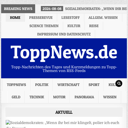
BREAKING NEWS
2026-08-08
SOZIALDEMOKRATEN: „WENN IHR BEI M
HOME
PRESSEREVUE
LESESTOFF
ALLGEM. WISSEN
SCIENCE THEMEN
KULTUR
REISE
IMPRESSUM UND DATENSCHUTZ
ToppNews.de
Topp-Nachrichten des Tages und Kurzmeldungen zu Topp-
Themen von RSS-Feeds
TOPPNEWS
POLITIK
WIRTSCHAFT
SPORT
KULTUR
GELD
TECHNIK
MOTOR
PANORAMA
WISSEN
AKTUELL