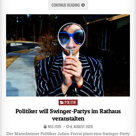
CONTINUE READING
POLITIK
Posted
in
Politiker will Swinger-Partys im Rathaus
veranstalten
RSS-FEED
8. AUGUST 2026
Der Mannheimer Politiker Julien Ferrat plant eine Swinger-Party