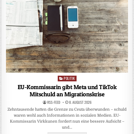
POLITIK
Posted
in
EU-Kommissarin gibt Meta und TikTok
Mitschuld an Migrationskrise
RSS-FEED
8. AUGUST 2026
Zehntausende hatten die Grenze zu Ceuta überwunden – schuld
waren wohl auch Informationen in sozialen Medien. EU-
Kommissarin Virkkunen fordert nun eine bessere Aufsicht –
und…