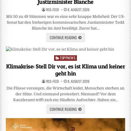
Justizminister Blanche
RSS-FEED
8. AUGUST 2026
Mit 50 zu 49 Stimmen war es eine sehr knappe Mehrheit: Der US-
Senat hat den bisherigen kommissarischen Justizminister Todd
Blanche im Amt bestätigt. Zuvor hat…
CONTINUE READING
TOPPNEWS
Posted
in
Klimakrise: Stell Dir vor, es ist Klima und keiner
geht hin
RSS-FEED
8. AUGUST 2026
Die Flüsse versiegen, die Wirtschaft leidet, Menschen sterben an
der Hitze. Und niemand protestiert. Niemand? Vor dem
Kanzleramt trifft sich ein Häuflein Aufrechter. Haben sie…
CONTINUE READING