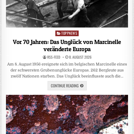
TOPPNEWS
Posted
in
Vor 70 Jahren: Das Unglück von Marcinelle
veränderte Europa
RSS-FEED
8. AUGUST 2026
Am 8. August 1956 ereignete sich im belgischen Marcinelle eines
der schwersten Grubenunglücke Europas. 262 Bergleute aus
zwölf Nationen starben. Das Unglück beeinflusste auch die…
CONTINUE READING