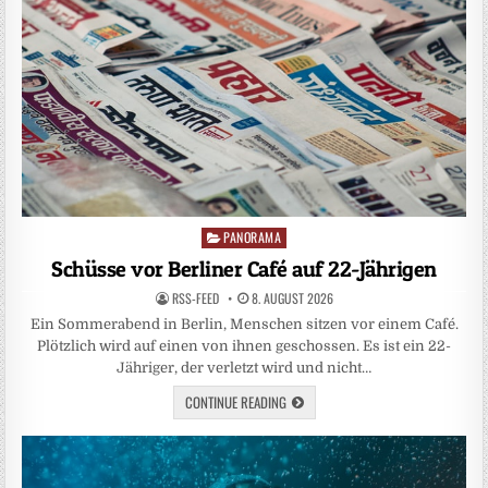
PANORAMA
Posted
in
Schüsse vor Berliner Café auf 22-Jährigen
RSS-FEED
8. AUGUST 2026
Ein Sommerabend in Berlin, Menschen sitzen vor einem Café.
Plötzlich wird auf einen von ihnen geschossen. Es ist ein 22-
Jähriger, der verletzt wird und nicht…
CONTINUE READING