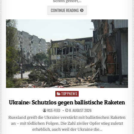
Schon gehört,…
CONTINUE READING
TOPPNEWS
Posted
in
Ukraine: Schutzlos gegen ballistische Raketen
RSS-FEED
8. AUGUST 2026
Russland greift die Ukraine verstärkt mit ballistischen Raketen
an – mit tödlichen Folgen. Die Zahl ziviler Opfer stieg zuletzt
erheblich, auch weil der Ukraine die…