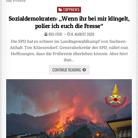
TOPPNEWS
Posted
in
Sozialdemokraten: „Wenn ihr bei mir klingelt,
polier ich euch die Fresse“
RSS-FEED
8. AUGUST 2026
Die SPD hat es schwer im Landtagswahlkampf von Sachsen-
Anhalt. Tim Klüssendorf, Generalsekretär der SPD, nährt nun
Hoffnungen, dass die Frührente überleben könnte. Aber hört
ihm…
CONTINUE READING