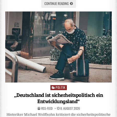
CONTINUE READING
POLITIK
Posted
in
„Deutschland ist sicherheitspolitisch ein
Entwicklungsland“
RSS-FEED
8. AUGUST 2026
Historiker Michael Wolffsohn kritisiert die sicherheitspolitische