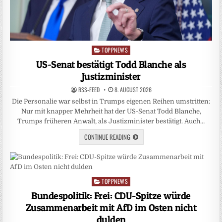
TOPPNEWS
Posted
in
US-Senat bestätigt Todd Blanche als
Justizminister
RSS-FEED
8. AUGUST 2026
Die Personalie war selbst in Trumps eigenen Reihen umstritten:
Nur mit knapper Mehrheit hat der US-Senat Todd Blanche,
Trumps früheren Anwalt, als Justizminister bestätigt. Auch…
CONTINUE READING
TOPPNEWS
Posted
in
Bundespolitik: Frei: CDU-Spitze würde
Zusammenarbeit mit AfD im Osten nicht
dulden