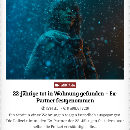
PANORAMA
Posted
in
22-Jährige tot in Wohnung gefunden – Ex-
Partner festgenommen
RSS-FEED
8. AUGUST 2026
Ein Streit in einer Wohnung in Siegen ist tödlich ausgegangen:
Die Polizei nimmt den Ex-Partner der 22-Jährigen fest, der zuvor
selbst die Polizei verständigt hatte….