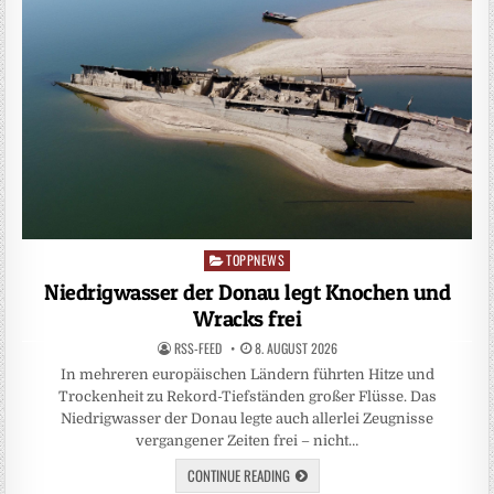
TOPPNEWS
Posted
in
Niedrigwasser der Donau legt Knochen und
Wracks frei
RSS-FEED
8. AUGUST 2026
In mehreren europäischen Ländern führten Hitze und
Trockenheit zu Rekord-Tiefständen großer Flüsse. Das
Niedrigwasser der Donau legte auch allerlei Zeugnisse
vergangener Zeiten frei – nicht…
CONTINUE READING