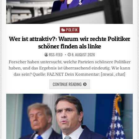
POLITIK
Posted
in
Wer ist attraktiv?: Warum wir rechte Politiker
schöner finden als linke
RSS-FEED
8. AUGUST 2026
Forscher haben untersucht, welche Parteien schönere Politiker
haben, und das Ergebnis ist überraschend eindeutig. Wie kann
das sein? Quelle: FAZ.NET Dein Kommentar: [mwai_chat]
CONTINUE READING