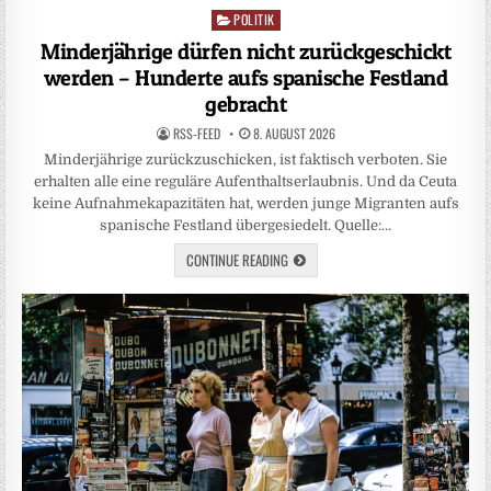
POLITIK
Posted
in
Minderjährige dürfen nicht zurückgeschickt
werden – Hunderte aufs spanische Festland
gebracht
RSS-FEED
8. AUGUST 2026
Minderjährige zurückzuschicken, ist faktisch verboten. Sie
erhalten alle eine reguläre Aufenthaltserlaubnis. Und da Ceuta
keine Aufnahmekapazitäten hat, werden junge Migranten aufs
spanische Festland übergesiedelt. Quelle:…
CONTINUE READING