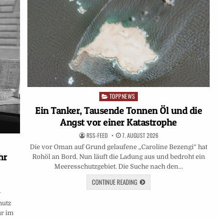
TOPPNEWS
Posted
in
Ein Tanker, Tausende Tonnen Öl und die
Angst vor einer Katastrophe
RSS-FEED
7. AUGUST 2026
Die vor Oman auf Grund gelaufene „Caroline Bezengi“ hat
hr
Rohöl an Bord. Nun läuft die Ladung aus und bedroht ein
Meeresschutzgebiet. Die Suche nach den…
CONTINUE READING
r
hutz
ur im