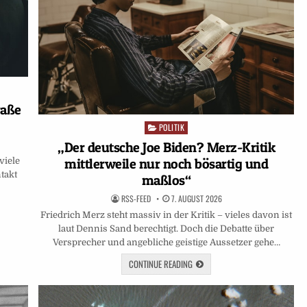
raße
POLITIK
Posted
in
„Der deutsche Joe Biden? Merz-Kritik
mittlerweile nur noch bösartig und
viele
takt
maßlos“
RSS-FEED
7. AUGUST 2026
Friedrich Merz steht massiv in der Kritik – vieles davon ist
laut Dennis Sand berechtigt. Doch die Debatte über
Versprecher und angebliche geistige Aussetzer gehe…
CONTINUE READING