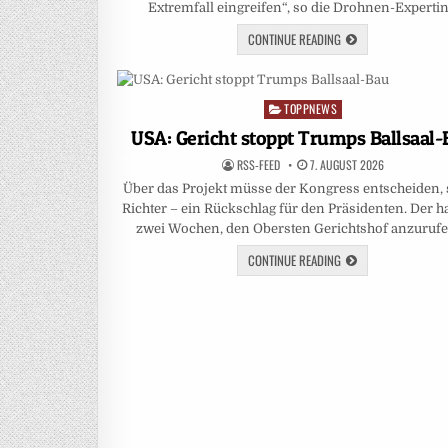
Extremfall eingreifen“, so die Drohnen-Experti
CONTINUE READING
TOPPNEWS
Posted
in
USA: Gericht stoppt Trumps Ballsaal
RSS-FEED
7. AUGUST 2026
Über das Projekt müsse der Kongress entscheiden, 
Richter – ein Rückschlag für den Präsidenten. Der h
zwei Wochen, den Obersten Gerichtshof anzuruf
CONTINUE READING