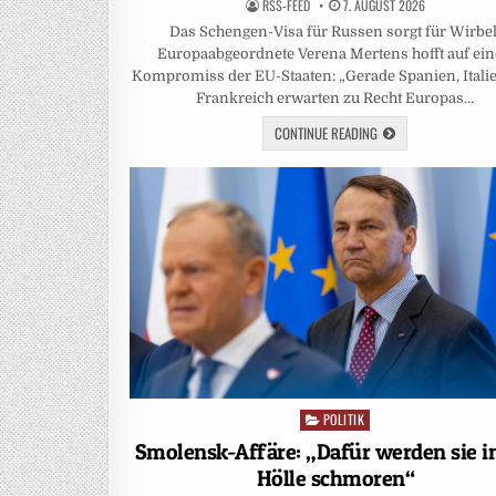
RSS-FEED
7. AUGUST 2026
Das Schengen-Visa für Russen sorgt für Wirbel
Europaabgeordnete Verena Mertens hofft auf ei
Kompromiss der EU-Staaten: „Gerade Spanien, Itali
Frankreich erwarten zu Recht Europas…
CONTINUE READING
POLITIK
Posted
in
Smolensk-Affäre: „Dafür werden sie i
Hölle schmoren“