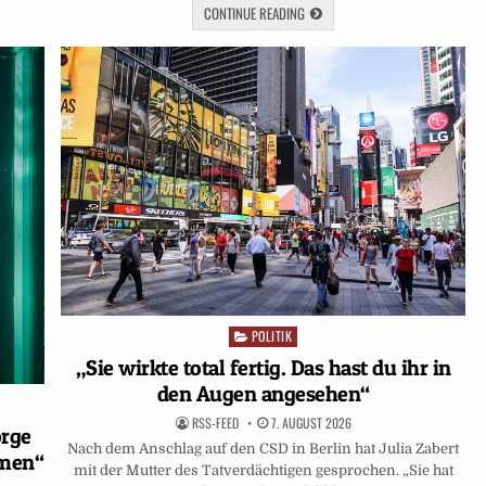
CONTINUE READING
POLITIK
Posted
in
„Sie wirkte total fertig. Das hast du ihr in
den Augen angesehen“
RSS-FEED
7. AUGUST 2026
orge
Nach dem Anschlag auf den CSD in Berlin hat Julia Zabert
hmen“
mit der Mutter des Tatverdächtigen gesprochen. „Sie hat