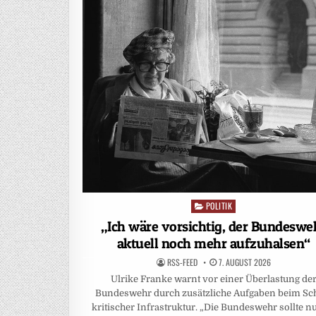
POLITIK
Posted
in
„Ich wäre vorsichtig, der Bundeswe
aktuell noch mehr aufzuhalsen“
RSS-FEED
7. AUGUST 2026
Ulrike Franke warnt vor einer Überlastung de
Bundeswehr durch zusätzliche Aufgaben beim Sc
kritischer Infrastruktur. „Die Bundeswehr sollte n