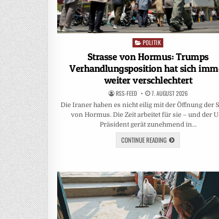
POLITIK
Posted
in
Strasse von Hormus: Trumps
Verhandlungsposition hat sich imm
weiter verschlechtert
RSS-FEED
7. AUGUST 2026
Die Iraner haben es nicht eilig mit der Öffnung der 
von Hormus. Die Zeit arbeitet für sie – und der 
Präsident gerät zunehmend in…
CONTINUE READING