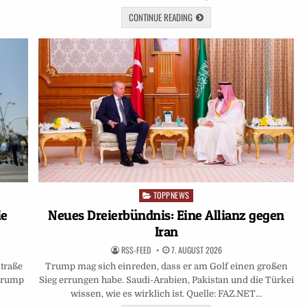
CONTINUE READING
TOPPNEWS
Posted
in
Neues Dreierbündnis: Eine Allianz gegen
ie
Iran
RSS-FEED
7. AUGUST 2026
Trump mag sich einreden, dass er am Golf einen großen
Straße
Sieg errungen habe. Saudi-Arabien, Pakistan und die Türkei
 Trump
wissen, wie es wirklich ist. Quelle: FAZ.NET…