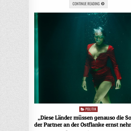
CONTINUE READING
POLITIK
Posted
in
„Diese Länder müssen genauso die S
der Partner an der Ostflanke ernst ne