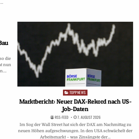
n…
-Bau
so die
at nun
en….
TOPPNEWS
Posted
in
Marktbericht: Neuer DAX-Rekord nach US-
Job-Daten
RSS-FEED
7. AUGUST 2026
Im Sog der Wall Street hat sich der DAX am Nachmittag zu
neuen Höhen aufgeschwungen. In den USA schwächelt der
Arbeitsmarkt – was Zinsängste der…