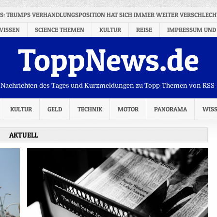
S: TRUMPS VERHANDLUNGSPOSITION HAT SICH IMMER WEITER VERSCHLECH
WISSEN
SCIENCE THEMEN
KULTUR
REISE
IMPRESSUM UND
ToppNews.de
Nachrichten des Tages und Kurzmeldungen zu Topp-Themen von RSS
KULTUR
GELD
TECHNIK
MOTOR
PANORAMA
WIS
AKTUELL