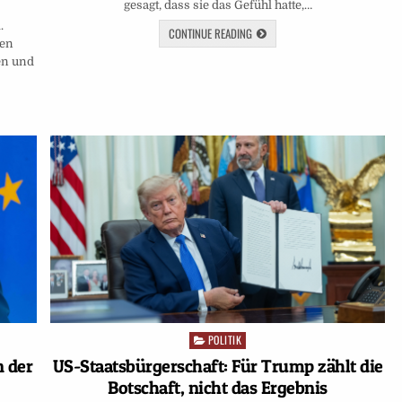
gesagt, dass sie das Gefühl hatte,…
.
CONTINUE READING
nen
en und
POLITIK
Posted
in
US-Staatsbürgerschaft: Für Trump zählt die
n der
Botschaft, nicht das Ergebnis