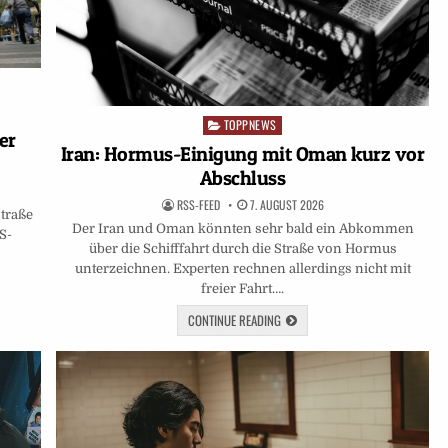
TOPPNEWS
Posted
er
in
Iran: Hormus-Einigung mit Oman kurz vor
Abschluss
RSS-FEED
7. AUGUST 2026
Straße
Der Iran und Oman könnten sehr bald ein Abkommen
US-
über die Schifffahrt durch die Straße von Hormus
unterzeichnen. Experten rechnen allerdings nicht mit
freier Fahrt….
CONTINUE READING