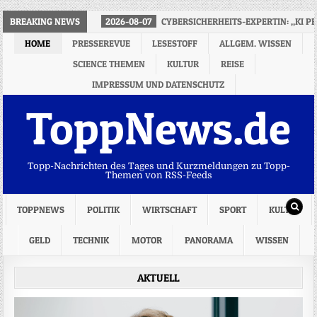
BREAKING NEWS
2026-08-07
CYBERSICHERHEITS-EXPERTIN: „KI P
HOME
PRESSEREVUE
LESESTOFF
ALLGEM. WISSEN
SCIENCE THEMEN
KULTUR
REISE
IMPRESSUM UND DATENSCHUTZ
ToppNews.de
Topp-Nachrichten des Tages und Kurzmeldungen zu Topp-
Themen von RSS-Feeds
TOPPNEWS
POLITIK
WIRTSCHAFT
SPORT
KULTUR
GELD
TECHNIK
MOTOR
PANORAMA
WISSEN
AKTUELL