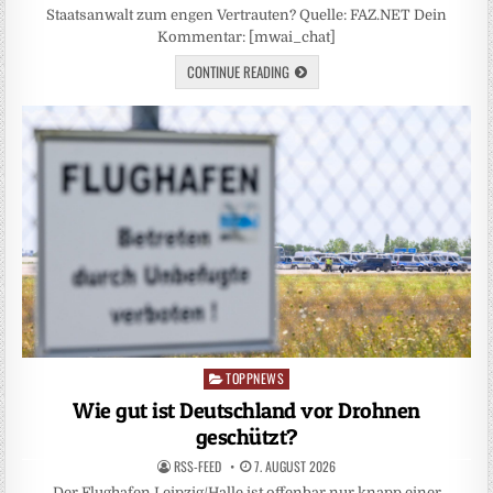
Staatsanwalt zum engen Vertrauten? Quelle: FAZ.NET Dein
Kommentar: [mwai_chat]
CONTINUE READING
TOPPNEWS
Posted
in
Wie gut ist Deutschland vor Drohnen
geschützt?
RSS-FEED
7. AUGUST 2026
Der Flughafen Leipzig/Halle ist offenbar nur knapp einer