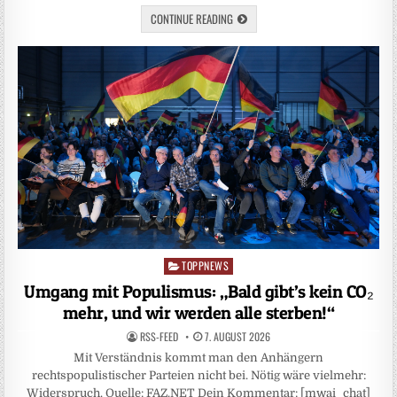
CONTINUE READING
TOPPNEWS
Posted
in
Umgang mit Populismus: „Bald gibt’s kein CO₂
mehr, und wir werden alle sterben!“
RSS-FEED
7. AUGUST 2026
Mit Verständnis kommt man den Anhängern
rechtspopulistischer Parteien nicht bei. Nötig wäre vielmehr:
Widerspruch. Quelle: FAZ.NET Dein Kommentar: [mwai_chat]