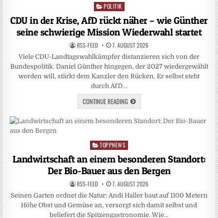
POLITIK
Posted
in
CDU in der Krise, AfD rückt näher – wie Günther
seine schwierige Mission Wiederwahl startet
RSS-FEED
7. AUGUST 2026
Viele CDU-Landtagswahlkämpfer distanzieren sich von der
Bundespolitik. Daniel Günther hingegen, der 2027 wiedergewählt
werden will, stärkt dem Kanzler den Rücken. Er selbst steht
durch AfD…
CONTINUE READING
TOPPNEWS
Posted
in
Landwirtschaft an einem besonderen Standort:
Der Bio-Bauer aus den Bergen
RSS-FEED
7. AUGUST 2026
Seinen Garten ordnet die Natur: Andi Haller baut auf 1100 Metern
Höhe Obst und Gemüse an, versorgt sich damit selbst und
beliefert die Spitzengastronomie. Wie…