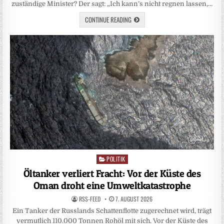
zuständige Minister? Der sagt: „Ich kann’s nicht regnen lassen,…
CONTINUE READING
POLITIK
Posted
in
Öltanker verliert Fracht: Vor der Küste des
Oman droht eine Umweltkatastrophe
RSS-FEED
7. AUGUST 2026
Ein Tanker der Russlands Schattenflotte zugerechnet wird, trägt
vermutlich 110.000 Tonnen Rohöl mit sich. Vor der Küste des