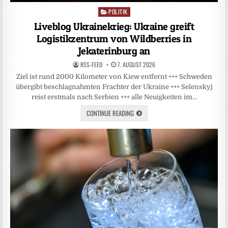
POLITIK
Posted
in
Liveblog Ukrainekrieg: Ukraine greift
Logistikzentrum von Wildberries in
Jekaterinburg an
RSS-FEED
7. AUGUST 2026
Ziel ist rund 2000 Kilometer von Kiew entfernt +++ Schweden
übergibt beschlagnahmten Frachter der Ukraine +++ Selenskyj
reist erstmals nach Serbien +++ alle Neuigkeiten im…
CONTINUE READING