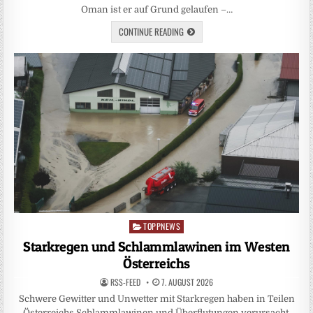
Oman ist er auf Grund gelaufen –…
CONTINUE READING
TOPPNEWS
Posted
in
Starkregen und Schlammlawinen im Westen
Österreichs
RSS-FEED
7. AUGUST 2026
Schwere Gewitter und Unwetter mit Starkregen haben in Teilen
Österreichs Schlammlawinen und Überflutungen verursacht.