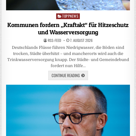
TOPPNEWS
Posted
in
Kommunen fordern „Kraftakt“ für Hitzeschutz
und Wasserversorgung
RSS-FEED
7. AUGUST 2026
Deutschlands Flüsse führen Niedrigwasser, die Böden sind
trocken, Städte überhitzt – und mancherorts wird auch die
Trinkwasserversorgung knapp. Der Städte- und Gemeindebund
fordert nun Hilfe…
CONTINUE READING