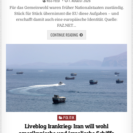
RSS-FEED
7. AUGUST 2026
Für das Gemeinwohl waren früher Nationalstaaten zuständig.
Stück für Stück übernimmt die EU diese Aufgaben – und
erschafft damit auch eine europäische Identität. Quelle:
FAZ.NET…
CONTINUE READING
POLITIK
Posted
in
Liveblog Irankrieg: Iran will wohl