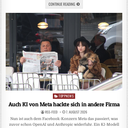
CONTINUE READING
TOPPNEWS
Posted
in
Auch KI von Meta hackte sich in andere Firma
RSS-FEED
7. AUGUST 2026
Nun ist auch dem Facebook-Konzern Meta das passiert, was
zuvor schon OpenAI und Anthropic widerfuhr. Ein KI-Modell