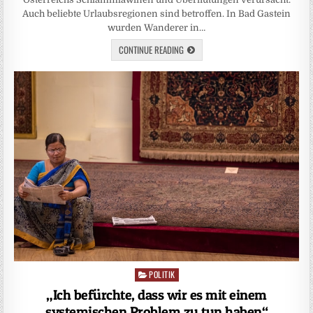
Auch beliebte Urlaubsregionen sind betroffen. In Bad Gastein
wurden Wanderer in…
CONTINUE READING
POLITIK
Posted
in
„Ich befürchte, dass wir es mit einem
systemischen Problem zu tun haben“