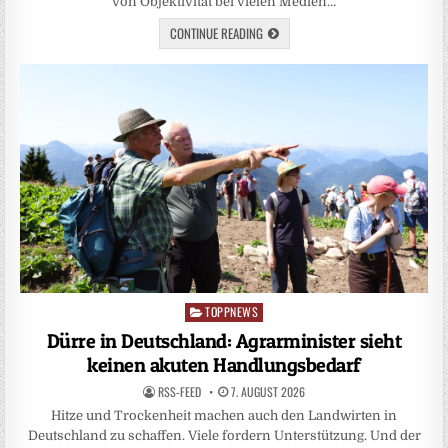
von Objektivität bei vielen Medien…
CONTINUE READING
TOPPNEWS
Posted
in
Dürre in Deutschland: Agrarminister sieht
keinen akuten Handlungsbedarf
RSS-FEED
7. AUGUST 2026
Hitze und Trockenheit machen auch den Landwirten in
Deutschland zu schaffen. Viele fordern Unterstützung. Und der