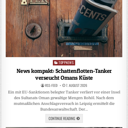
TOPPNEWS
Posted
in
News kompakt: Schattenflotten-Tanker
verseucht Omans Küste
RSS-FEED
7. AUGUST 2026
Ein mit EU-Sanktionen belegter Tanker verliert vor einer Insel
des Sultanats Oman gewaltige Mengen Rohöl. Nach dem
mutmaßlichen Anschlagsversuch in Leipzig ermittelt die
Bundesanwaltschaft. Der…
CONTINUE READING