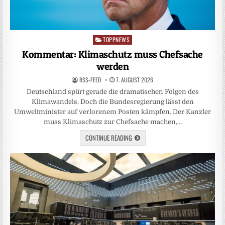
TOPPNEWS
Posted
in
Kommentar: Klimaschutz muss Chefsache
werden
RSS-FEED
7. AUGUST 2026
Deutschland spürt gerade die dramatischen Folgen des
Klimawandels. Doch die Bundesregierung lässt den
Umweltminister auf verlorenem Posten kämpfen. Der Kanzler
muss Klimaschutz zur Chefsache machen,…
CONTINUE READING