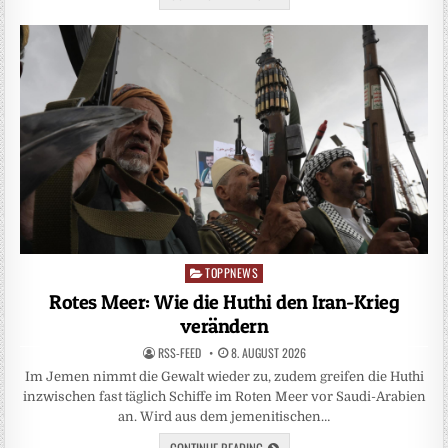
TOPPNEWS
Posted
in
Rotes Meer: Wie die Huthi den Iran-Krieg
verändern
RSS-FEED
8. AUGUST 2026
Im Jemen nimmt die Gewalt wieder zu, zudem greifen die Huthi
inzwischen fast täglich Schiffe im Roten Meer vor Saudi-Arabien
an. Wird aus dem jemenitischen…
CONTINUE READING