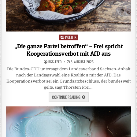
POLITIK
Posted
in
„Die ganze Partei betroffen“ – Frei spricht
Kooperationsverbot mit AfD aus
RSS-FEED
8. AUGUST 2026
Die Bundes-CDU untersagt dem Landesverband Sachsen-Anhalt
nach der Landtagswahl eine Koalition mit der AfD. Das
Kooperationsverbot sei ein Grundsatzbeschluss, der bundesweit
gelte, sagt Thorsten Frei,…
CONTINUE READING