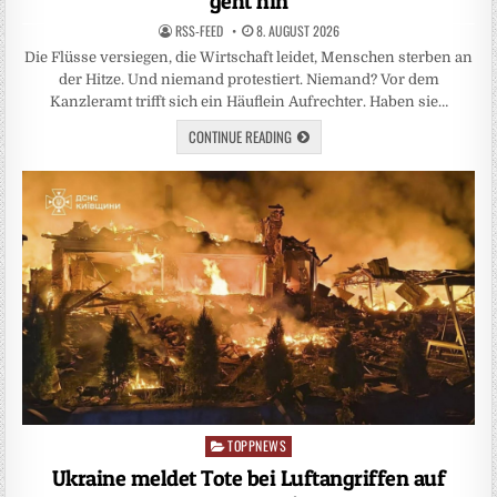
geht hin
RSS-FEED
8. AUGUST 2026
Die Flüsse versiegen, die Wirtschaft leidet, Menschen sterben an
der Hitze. Und niemand protestiert. Niemand? Vor dem
Kanzleramt trifft sich ein Häuflein Aufrechter. Haben sie…
CONTINUE READING
TOPPNEWS
Posted
in
Ukraine meldet Tote bei Luftangriffen auf