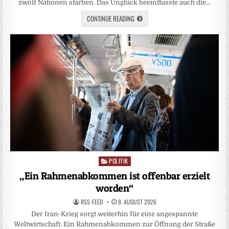
zwölf Nationen starben. Das Unglück beeinflusste auch die…
CONTINUE READING
POLITIK
Posted
in
„Ein Rahmenabkommen ist offenbar erzielt
worden“
RSS-FEED
8. AUGUST 2026
Der Iran-Krieg sorgt weiterhin für eine angespannte
Weltwirtschaft. Ein Rahmenabkommen zur Öffnung der Straße