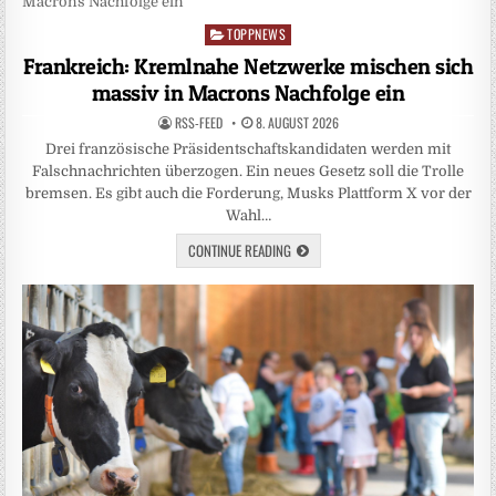
TOPPNEWS
Posted
in
Frankreich: Kremlnahe Netzwerke mischen sich
massiv in Macrons Nachfolge ein
RSS-FEED
8. AUGUST 2026
Drei französische Präsidentschaftskandidaten werden mit
Falschnachrichten überzogen. Ein neues Gesetz soll die Trolle
bremsen. Es gibt auch die Forderung, Musks Plattform X vor der
Wahl…
CONTINUE READING