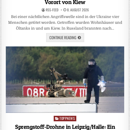
Vorort von Kiew
RSS-FEED
8. AUGUST 2026
Bei einer nächtlichen Angriffswelle sind in der Ukraine vier
Menschen getötet worden. Getroffen wurden Wohnhäuser und
Öltanks in und um Kiew. In Russland brannten nach…
CONTINUE READING
TOPPNEWS
Posted
in
Sprengstoff-Drohne in Leipzig/Halle: Ein