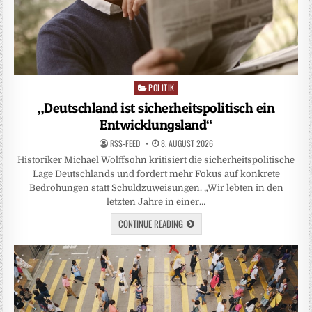
POLITIK
Posted
in
„Deutschland ist sicherheitspolitisch ein
Entwicklungsland“
RSS-FEED
8. AUGUST 2026
Historiker Michael Wolffsohn kritisiert die sicherheitspolitische
Lage Deutschlands und fordert mehr Fokus auf konkrete
Bedrohungen statt Schuldzuweisungen. „Wir lebten in den
letzten Jahre in einer…
CONTINUE READING