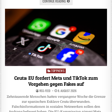
CONTINUE READING
TOPPNEWS
Posted
in
Ceuta: EU fordert Meta und TikTok zum
Vorgehen gegen Fakes auf
RSS-FEED
8. AUGUST 2026
Zehntausende Menschen hatten vergangene Woche die Grenze
zur spanischen Exklave Ceuta überwunden.
Falschinformationen in sozialen Netzwerken sollen den
Andrang befeuert haben. Die EU-Kommission nimmt Meta…