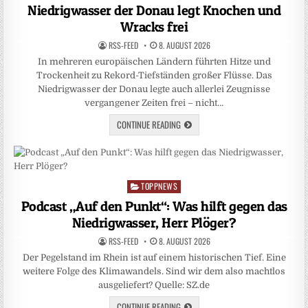
in
Niedrigwasser der Donau legt Knochen und
Wracks frei
RSS-FEED
8. AUGUST 2026
In mehreren europäischen Ländern führten Hitze und
Trockenheit zu Rekord-Tiefständen großer Flüsse. Das
Niedrigwasser der Donau legte auch allerlei Zeugnisse
vergangener Zeiten frei – nicht…
CONTINUE READING
TOPPNEWS
Posted
in
Podcast „Auf den Punkt“: Was hilft gegen das
Niedrigwasser, Herr Plöger?
RSS-FEED
8. AUGUST 2026
Der Pegelstand im Rhein ist auf einem historischen Tief. Eine
weitere Folge des Klimawandels. Sind wir dem also machtlos
ausgeliefert? Quelle: SZ.de
CONTINUE READING