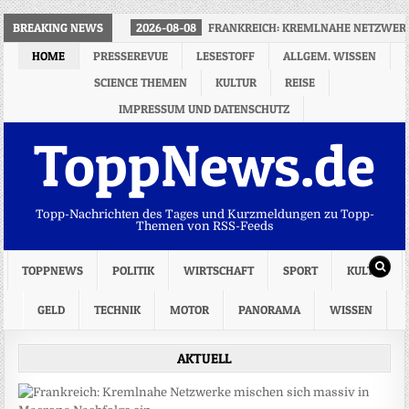
BREAKING NEWS
2026-08-08
FRANKREICH: KREMLNAHE NETZWERK
HOME
PRESSEREVUE
LESESTOFF
ALLGEM. WISSEN
SCIENCE THEMEN
KULTUR
REISE
IMPRESSUM UND DATENSCHUTZ
ToppNews.de
Topp-Nachrichten des Tages und Kurzmeldungen zu Topp-
Themen von RSS-Feeds
TOPPNEWS
POLITIK
WIRTSCHAFT
SPORT
KULTUR
GELD
TECHNIK
MOTOR
PANORAMA
WISSEN
AKTUELL