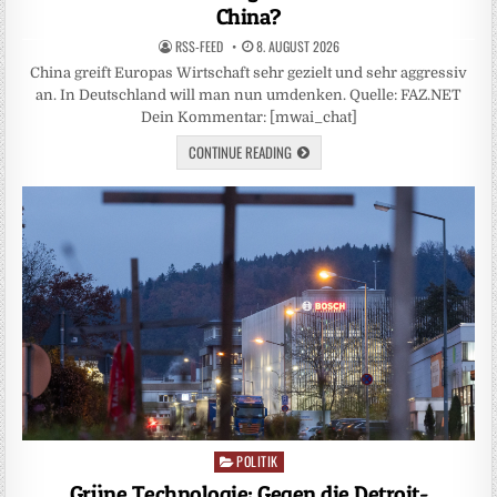
China?
RSS-FEED
8. AUGUST 2026
China greift Europas Wirtschaft sehr gezielt und sehr aggressiv
an. In Deutschland will man nun umdenken. Quelle: FAZ.NET
Dein Kommentar: [mwai_chat]
CONTINUE READING
POLITIK
Posted
in
Grüne Technologie: Gegen die Detroit-