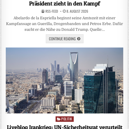
Präsident zieht in den Kampf
RSS-FEED
8. AUGUST 2026
Abelardo de la Espriella beginnt seine Amtszeit mit einer
Kampfansage an Guerilla, Drogenbanden und Petros Erbe. Dafür
sucht er die Nähe zu Donald Trump. Quelle:…
CONTINUE READING
POLITIK
Posted
in
Liveblog Irankrieg: UN-Sicherheitsrat verurteilt