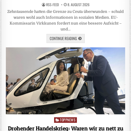
RSS-FEED
8. AUGUST 2026
Zehntausende hatten die Grenze zu Ceuta überwunden – schuld
waren wohl auch Informationen in sozialen Medien. EU-
Kommissarin Virkkunen fordert nun eine bessere Aufsicht –
und…
CONTINUE READING
TOPPNEWS
Posted
in
Drohender Handelskrieg: Waren wir zu nett zu