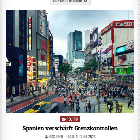
POLITIK
Posted
in
Spanien verschärft Grenzkontrollen
RSS-FEED
8. AUGUST 2026