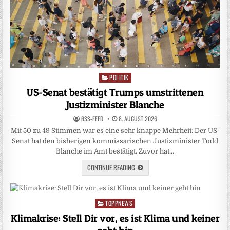
POLITIK
Posted
in
US-Senat bestätigt Trumps umstrittenen
Justizminister Blanche
RSS-FEED
8. AUGUST 2026
Mit 50 zu 49 Stimmen war es eine sehr knappe Mehrheit: Der US-
Senat hat den bisherigen kommissarischen Justizminister Todd
Blanche im Amt bestätigt. Zuvor hat…
CONTINUE READING
TOPPNEWS
Posted
in
Klimakrise: Stell Dir vor, es ist Klima und keiner