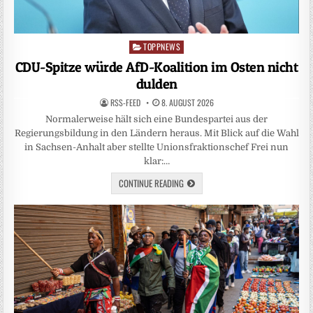
TOPPNEWS
Posted
in
CDU-Spitze würde AfD-Koalition im Osten nicht
dulden
RSS-FEED
8. AUGUST 2026
Normalerweise hält sich eine Bundespartei aus der
Regierungsbildung in den Ländern heraus. Mit Blick auf die Wahl
in Sachsen-Anhalt aber stellte Unionsfraktionschef Frei nun
klar:…
CONTINUE READING