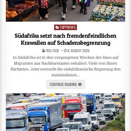
TOPPNEWS
Posted
in
Südafrika setzt nach fremdenfeindlichen
Krawallen auf Schadensbegrenzung
RSS-FEED
8. AUGUST 2026
In Südafrika ist in den vergangenen Wochen der Hass auf
Migranten aus Nachbarstaaten eskaliert. Viele von ihnen
flüchteten. Jetzt versucht die südafrikanische Regierung den
entstandenen…
CONTINUE READING