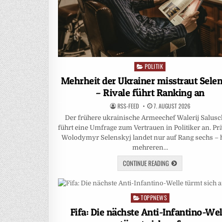
POLITIK
Posted
in
Mehrheit der Ukrainer misstraut Sele
– Rivale führt Ranking an
RSS-FEED
7. AUGUST 2026
Der frühere ukrainische Armeechef Walerij Salus
führt eine Umfrage zum Vertrauen in Politiker an. Pr
Wolodymyr Selenskyj landet nur auf Rang sechs – 
mehreren…
CONTINUE READING
TOPPNEWS
Posted
in
Fifa: Die nächste Anti-Infantino-Wel