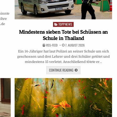
sinnte
ihre
Z.de
TOPPNEWS
Posted
in
Mindestens sieben Tote bei Schüssen an
Schule in Thailand
RSS-FEED
7. AUGUST 2026
Ein 14-Jähriger hat laut Polizei an seiner Schule um sich
geschossen und drei Lehrer und drei Schüler getötet und
mindestens 15 verletzt. Anschließend tötete er…
CONTINUE READING