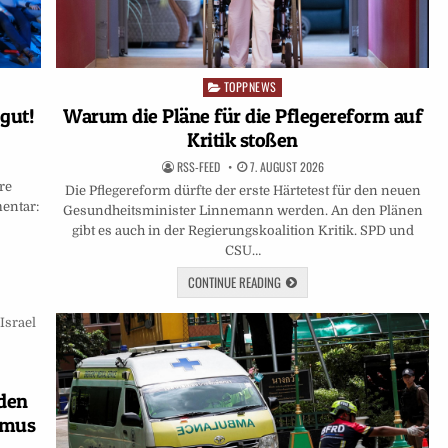
TOPPNEWS
Posted
in
Warum die Pläne für die Pflegereform auf
gut!
Kritik stoßen
RSS-FEED
7. AUGUST 2026
re
Die Pflegereform dürfte der erste Härtetest für den neuen
entar:
Gesundheitsminister Linnemann werden. An den Plänen
gibt es auch in der Regierungskoalition Kritik. SPD und
CSU…
CONTINUE READING
 den
rmus