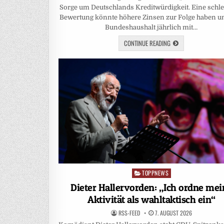
Sorge um Deutschlands Kreditwürdigkeit. Eine schle
Bewertung könnte höhere Zinsen zur Folge haben u
Bundeshaushalt jährlich mit…
CONTINUE READING
TOPPNEWS
Posted
in
Dieter Hallervorden: „Ich ordne mei
Aktivität als wahltaktisch ein“
RSS-FEED
7. AUGUST 2026