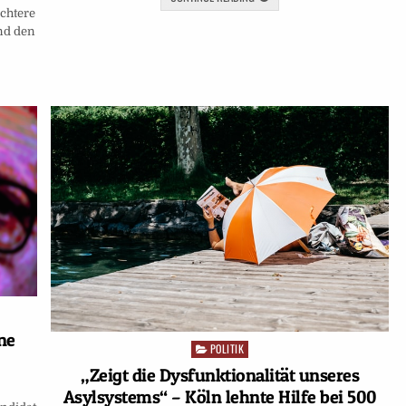
chtere
nd den
ne
POLITIK
Posted
in
„Zeigt die Dysfunktionalität unseres
Asylsystems“ – Köln lehnte Hilfe bei 500