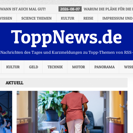
WANN IST AUCH MAL GUT!
2026-08-07
WARUM DIE PLÄNE FÜR DIE 
WISSEN
SCIENCE THEMEN
KULTUR
REISE
IMPRESSUM UND
ToppNews.de
Nachrichten des Tages und Kurzmeldungen zu Topp-Themen von RSS
KULTUR
GELD
TECHNIK
MOTOR
PANORAMA
WIS
AKTUELL