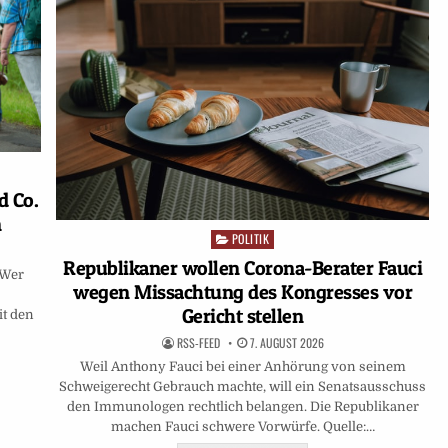
d Co.
n
POLITIK
Posted
in
Republikaner wollen Corona-Berater Fauci
 Wer
wegen Missachtung des Kongresses vor
Gericht stellen
it den
RSS-FEED
7. AUGUST 2026
Weil Anthony Fauci bei einer Anhörung von seinem
Schweigerecht Gebrauch machte, will ein Senatsausschuss
den Immunologen rechtlich belangen. Die Republikaner
machen Fauci schwere Vorwürfe. Quelle:…