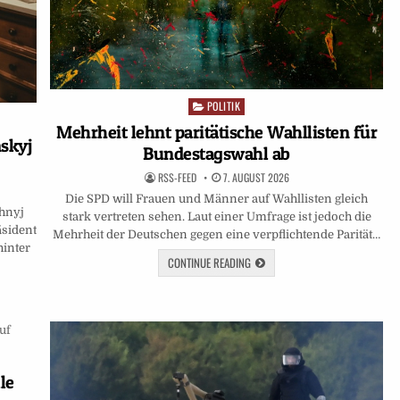
POLITIK
Posted
in
Mehrheit lehnt paritätische Wahllisten für
nskyj
Bundestagswahl ab
RSS-FEED
7. AUGUST 2026
Die SPD will Frauen und Männer auf Wahllisten gleich
chnyj
stark vertreten sehen. Laut einer Umfrage ist jedoch die
äsident
Mehrheit der Deutschen gegen eine verpflichtende Parität…
hinter
CONTINUE READING
le