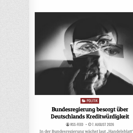
POLITIK
Posted
in
Bundesregierung besorgt über
Deutschlands Kreditwürdigkeit
RSS-FEED
7. AUGUST 2026
In der Bundesregierung wächst laut „Handelsblatt“