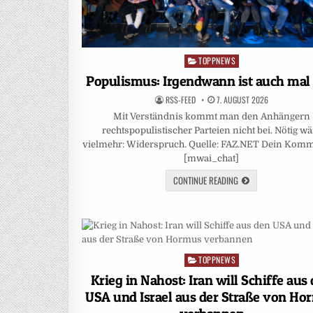
TOPPNEWS
Posted
in
Populismus: Irgendwann ist auch mal 
RSS-FEED
7. AUGUST 2026
Mit Verständnis kommt man den Anhängern
rechtspopulistischer Parteien nicht bei. Nötig wä
vielmehr: Widerspruch. Quelle: FAZ.NET Dein Komm
[mwai_chat]
CONTINUE READING
TOPPNEWS
Posted
in
Krieg in Nahost: Iran will Schiffe aus
USA und Israel aus der Straße von Ho