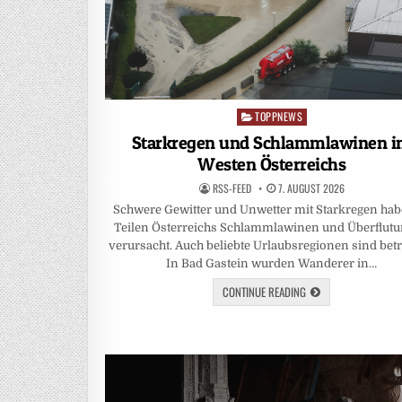
TOPPNEWS
Posted
in
Starkregen und Schlammlawinen 
Westen Österreichs
RSS-FEED
7. AUGUST 2026
Schwere Gewitter und Unwetter mit Starkregen hab
Teilen Österreichs Schlammlawinen und Überflut
verursacht. Auch beliebte Urlaubsregionen sind betr
In Bad Gastein wurden Wanderer in…
CONTINUE READING