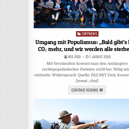
TOPPNEWS
Posted
in
Umgang mit Populismus: „Bald gibt’s 
CO₂ mehr, und wir werden alle sterbe
RSS-FEED
7. AUGUST 2026
Mit Verständnis kommt man den Anhängern
rechtspopulistischer Parteien nicht bei. Nötig wä
vielmehr: Widerspruch. Quelle: FAZ.NET Dein Komm
[mwai_chat]
CONTINUE READING