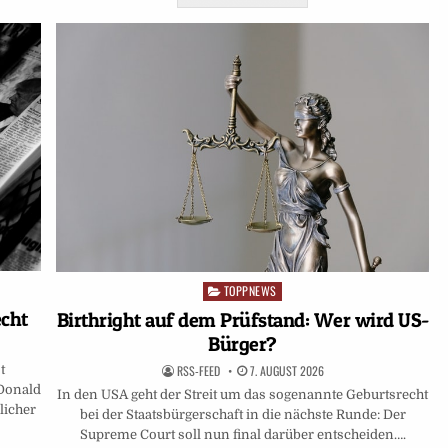
TOPPNEWS
Posted
in
echt
Birthright auf dem Prüfstand: Wer wird US-
Bürger?
RSS-FEED
7. AUGUST 2026
t
 Donald
In den USA geht der Streit um das sogenannte Geburtsrecht
licher
bei der Staatsbürgerschaft in die nächste Runde: Der
Supreme Court soll nun final darüber entscheiden….