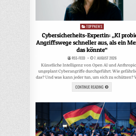
TOPPNEWS
Posted
in
Cybersicherheits-Expertin: „KI probi
Angriffswege schneller aus, als ein M
das könnte“
RSS-FEED
7. AUGUST 2026
Künstliche Intelligenz von Open AI und Anthropic
ungeplant Cyberangriffe durchgeführt. Wie gefährlic
das? Und was kann jeder tun, um sich zu schützen?
CONTINUE READING