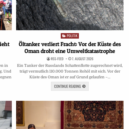
POLITIK
Posted
in
ieht
Öltanker verliert Fracht: Vor der Küste des
Oman droht eine Umweltkatastrophe
RSS-FEED
7. AUGUST 2026
en in
Ein Tanker der Russlands Schattenflotte zugerechnet wird,
ng. Und
trägt vermutlich 110.000 Tonnen Rohöl mit sich. Vor der
 regnen
Küste des Oman ist er auf Grund gelaufen –…
CONTINUE READING