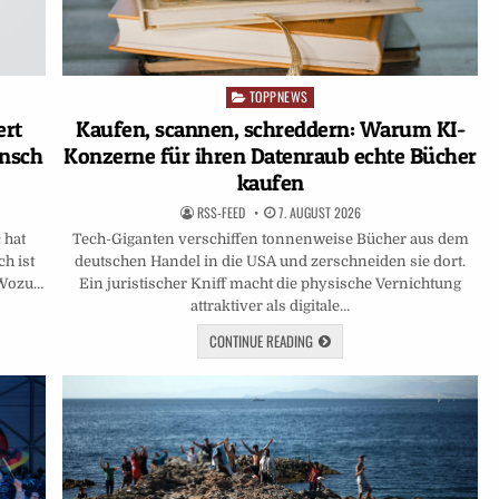
TOPPNEWS
Posted
in
ert
Kaufen, scannen, schreddern: Warum KI-
ensch
Konzerne für ihren Datenraub echte Bücher
kaufen
RSS-FEED
7. AUGUST 2026
 hat
Tech-Giganten verschiffen tonnenweise Bücher aus dem
h ist
deutschen Handel in die USA und zerschneiden sie dort.
 Wozu…
Ein juristischer Kniff macht die physische Vernichtung
attraktiver als digitale…
CONTINUE READING