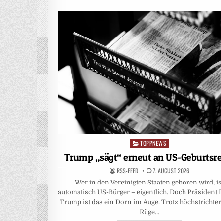
TOPPNEWS
Posted
in
Trump „sägt“ erneut an US-Geburtsr
RSS-FEED
7. AUGUST 2026
Wer in den Vereinigten Staaten geboren wird, is
automatisch US-Bürger – eigentlich. Doch Präsident
Trump ist das ein Dorn im Auge. Trotz höchstrichter
Rüge…