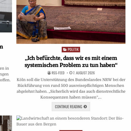
im
POLITIK
Posted
in
„Ich befürchte, dass wir es mit einem
systemischen Problem zu tun haben“
en in
RSS-FEED
7. AUGUST 2026
ungen
Köln soll die Unterstützung des Bundeslandes NRW bei der
offen.
Rückführung von rund 500 ausreisepflichtigen Menschen
abgelehnt haben. „Sicherlich wird das auch dienstrechtliche
Konsequenzen haben müssen“,…
CONTINUE READING