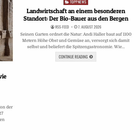
TOPPNEWS
Posted
in
Landwirtschaft an einem besonderen
Standort: Der Bio-Bauer aus den Bergen
RSS-FEED
7. AUGUST 2026
Seinen Garten ordnet die Natur: Andi Haller baut auf 1100
Metern Höhe Obst und Gemüse an, versorgt sich damit
selbst und beliefert die Spitzengastronomie. Wie…
CONTINUE READING
wie
von der
27
den