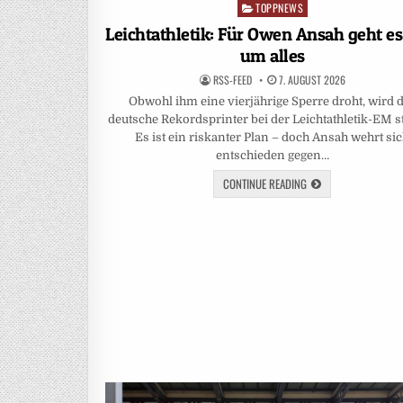
TOPPNEWS
Posted
in
Leichtathletik: Für Owen Ansah geht es 
um alles
RSS-FEED
7. AUGUST 2026
Obwohl ihm eine vierjährige Sperre droht, wird 
deutsche Rekordsprinter bei der Leichtathletik-EM s
Es ist ein riskanter Plan – doch Ansah wehrt si
entschieden gegen…
CONTINUE READING