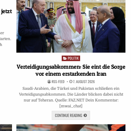
jetzt
der
tarten.
ch
POLITIK
Posted
in
Verteidigungsabkommen: Sie eint die Sorge
vor einem erstarkenden Iran
RSS-FEED
7. AUGUST 2026
Saudi-Arabien, die Türkei und Pakistan schließen ein
Verteidigungsabkommen. Die Länder blicken dabei nicht
nur auf Teheran. Quelle: FAZ.NET Dein Kommentar:
[mwai_chat]
CONTINUE READING