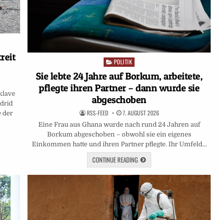
reit
POLITIK
Posted
in
Sie lebte 24 Jahre auf Borkum, arbeitete,
pflegte ihren Partner – dann wurde sie
klave
abgeschoben
drid
RSS-FEED
7. AUGUST 2026
e der
Eine Frau aus Ghana wurde nach rund 24 Jahren auf
Borkum abgeschoben – obwohl sie ein eigenes
Einkommen hatte und ihren Partner pflegte. Ihr Umfeld…
CONTINUE READING