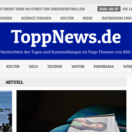
ID DROHT ROM IM STREIT UM GRENZKONTROLLEN
2026-08-07
SIE 
WISSEN
SCIENCE THEMEN
KULTUR
REISE
IMPRESSUM UND
ToppNews.de
Nachrichten des Tages und Kurzmeldungen zu Topp-Themen von RSS
KULTUR
GELD
TECHNIK
MOTOR
PANORAMA
WIS
AKTUELL