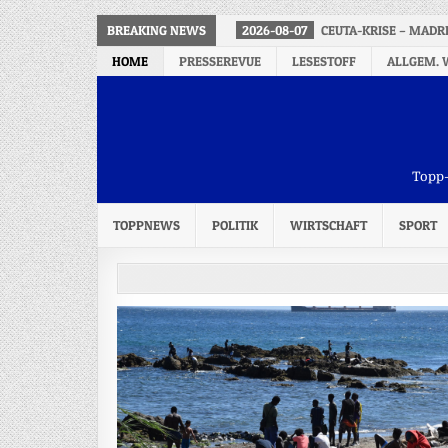
BREAKING NEWS
2026-08-07
CEUTA-KRISE – MADR
HOME
PRESSEREVUE
LESESTOFF
ALLGEM. 
Topp-
TOPPNEWS
POLITIK
WIRTSCHAFT
SPORT