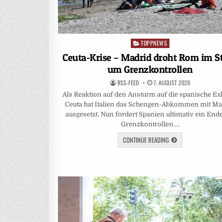
TOPPNEWS
Posted
in
Ceuta-Krise – Madrid droht Rom im St
um Grenzkontrollen
RSS-FEED
7. AUGUST 2026
Als Reaktion auf den Ansturm auf die spanische Ex
Ceuta hat Italien das Schengen-Abkommen mit Ma
ausgesetzt. Nun fordert Spanien ultimativ ein End
Grenzkontrollen….
CONTINUE READING