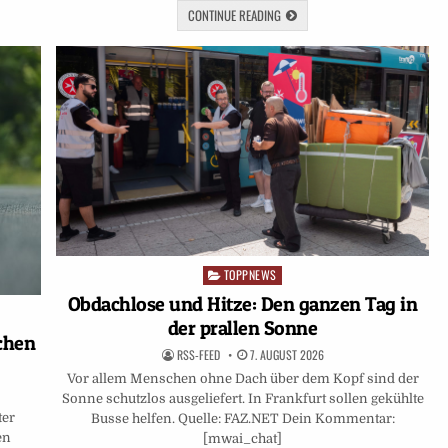
CONTINUE READING
TOPPNEWS
Posted
in
Obdachlose und Hitze: Den ganzen Tag in
der prallen Sonne
chen
RSS-FEED
7. AUGUST 2026
Vor allem Menschen ohne Dach über dem Kopf sind der
Sonne schutzlos ausgeliefert. In Frankfurt sollen gekühlte
ter
Busse helfen. Quelle: FAZ.NET Dein Kommentar:
en
[mwai_chat]