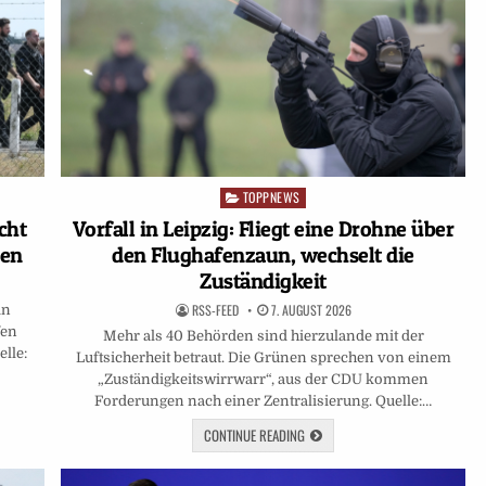
TOPPNEWS
Posted
in
cht
Vorfall in Leipzig: Fliegt eine Drohne über
den
den Flughafenzaun, wechselt die
Zuständigkeit
RSS-FEED
7. AUGUST 2026
in
fen
Mehr als 40 Behörden sind hierzulande mit der
lle:
Luftsicherheit betraut. Die Grünen sprechen von einem
„Zuständigkeitswirrwarr“, aus der CDU kommen
Forderungen nach einer Zentralisierung. Quelle:…
CONTINUE READING