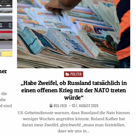
her
POLITIK
Posted
in
„Habe Zweifel, ob Russland tatsächlich in
einen offenen Krieg mit der NATO treten
 die
würde“
die
RSS-FEED
7. AUGUST 2026
nd sind
US-Geheimdienste warnen, dass Russland die Nato binnen
weniger Wochen angreifen könnte. Roland Kather hat
daran zwar Zweifel, gleichwohl „muss man feststellen,
dass wir uns in…