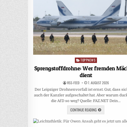
TOPPNEWS
Posted
in
Sprengstoffdrohne: Wer fremden Mäc
dient
RSS-FEED
7. AUGUST 2026
Der Leipziger Drohnenvorfall ist ernst. Gut, dass sich
auch der Kanzler aufgeschaltet hat. Aber warum duck
die AfD so weg? Quelle: FAZ.NET Dein…
CONTINUE READING