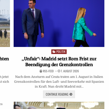
POLITIK
Posted
in
hten
„Unfair“: Madrid setzt Rom Frist zur
Beendigung der Grenzkontrollen
RSS-FEED
7. AUGUST 2026
 jetzt
Nach dem Ansturm auf Ceuta traten am 1. August in Italien
t sich
Grenzkontrollen für den Luft- und Seeverkehr mit Spanien
in Kraft. Nun droht Madrid mit…
CONTINUE READING