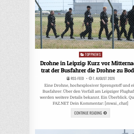
TOPPNEWS
Posted
in
Drohne in Leipzig: Kurz vor Mitterna
trat der Busfahrer die Drohne zu Bo
RSS-FEED
7. AUGUST 2026
Eine Drohne, hochexplosiver Sprengstoff und e
Busfahrer: Über den Vorfall am Leipziger Flugha
werden weitere Details bekannt. Ein Überblick. Que
FAZ.NET Dein Kommentar: [mwai_chat]
CONTINUE READING