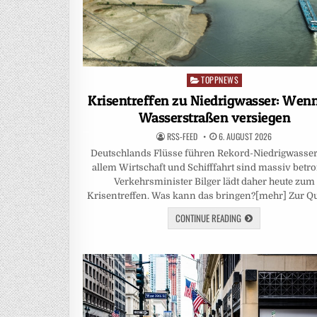
TOPPNEWS
Posted
in
Krisentreffen zu Niedrigwasser: Wenn
Wasserstraßen versiegen
RSS-FEED
6. AUGUST 2026
Deutschlands Flüsse führen Rekord-Niedrigwasser
allem Wirtschaft und Schifffahrt sind massiv betro
Verkehrsminister Bilger lädt daher heute zum
Krisentreffen. Was kann das bringen?[mehr] Zur Q
CONTINUE READING