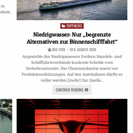
 in
tituts
TOPPNEWS
Posted
in
Niedrigwasser: Nur „begrenzte
Alternativen zur Binnenschifffahrt“
RSS-FEED
6. AUGUST 2026
Angesichts des Niedrigwassers fordern Handels- und
Schifffahrtsverbände konkrete Schritte vom
Verkehrsminister. Die Chemieindustrie warnt vor
Produktionskürzungen. Auf den Autobahnen dürfte es
voller werden.[mehr] Zur Quelle…
CONTINUE READING