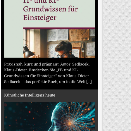
Praxisnah, kurz und prägnant. Autor: Sedlacek,
Klaus-Dieter. Entdecken Sie „IT- und KI-
Grundwissen für Einsteiger“ von Klaus-Dieter
Sedlacek – das perfekte Buch, um in die Welt
[...]
Künstliche Intelligenz heute