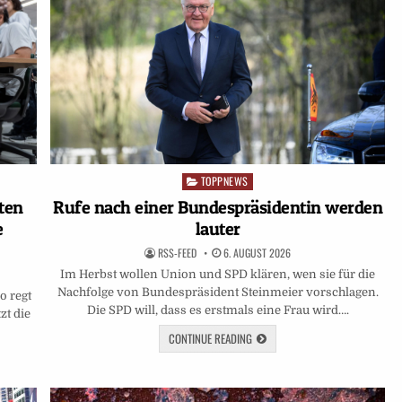
TOPPNEWS
Posted
in
ten
Rufe nach einer Bundespräsidentin werden
e
lauter
RSS-FEED
6. AUGUST 2026
Im Herbst wollen Union und SPD klären, wen sie für die
Nachfolge von Bundespräsident Steinmeier vorschlagen.
o regt
Die SPD will, dass es erstmals eine Frau wird….
zt die
CONTINUE READING