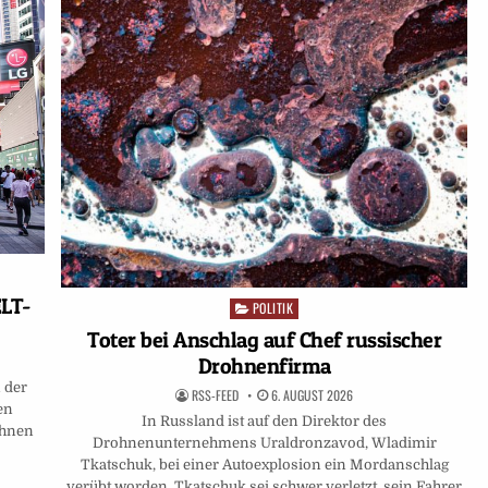
ELT-
POLITIK
Posted
in
Toter bei Anschlag auf Chef russischer
Drohnenfirma
 der
RSS-FEED
6. AUGUST 2026
en
In Russland ist auf den Direktor des
ihnen
Drohnenunternehmens Uraldronzavod, Wladimir
Tkatschuk, bei einer Autoexplosion ein Mordanschlag
verübt worden. Tkatschuk sei schwer verletzt, sein Fahrer