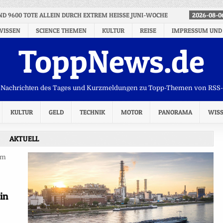
ND 9600 TOTE ALLEIN DURCH EXTREM HEISSE JUNI-WOCHE
2026-08-0
WISSEN
SCIENCE THEMEN
KULTUR
REISE
IMPRESSUM UND
ToppNews.de
Nachrichten des Tages und Kurzmeldungen zu Topp-Themen von RSS
KULTUR
GELD
TECHNIK
MOTOR
PANORAMA
WIS
AKTUELL
in