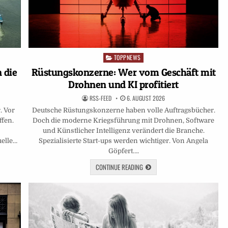
TOPPNEWS
Posted
in
 die
Rüstungskonzerne: Wer vom Geschäft mit
Drohnen und KI profitiert
RSS-FEED
6. AUGUST 2026
. Vor
Deutsche Rüstungskonzerne haben volle Auftragsbücher.
ffen.
Doch die moderne Kriegsführung mit Drohnen, Software
und Künstlicher Intelligenz verändert die Branche.
uelle…
Spezialisierte Start-ups werden wichtiger. Von Angela
Göpfert….
CONTINUE READING