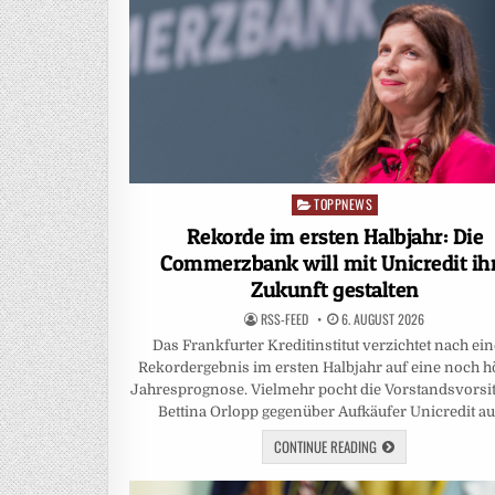
TOPPNEWS
Posted
in
Rekorde im ersten Halbjahr: Die
Commerzbank will mit Unicredit ih
Zukunft gestalten
RSS-FEED
6. AUGUST 2026
Das Frankfurter Kreditinstitut verzichtet nach e
Rekordergebnis im ersten Halbjahr auf eine noch 
Jahresprognose. Vielmehr pocht die Vorstandsvorsi
Bettina Orlopp gegenüber Aufkäufer Unicredit a
CONTINUE READING