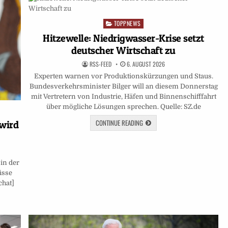
TOPPNEWS
Posted
in
Hitzewelle: Niedrigwasser-Krise setzt
deutscher Wirtschaft zu
RSS-FEED
6. AUGUST 2026
Experten warnen vor Produktionskürzungen und Staus.
Bundesverkehrsminister Bilger will an diesem Donnerstag
mit Vertretern von Industrie, Häfen und Binnenschifffahrt
über mögliche Lösungen sprechen. Quelle: SZ.de
CONTINUE READING
wird
in der
üsse
chat]