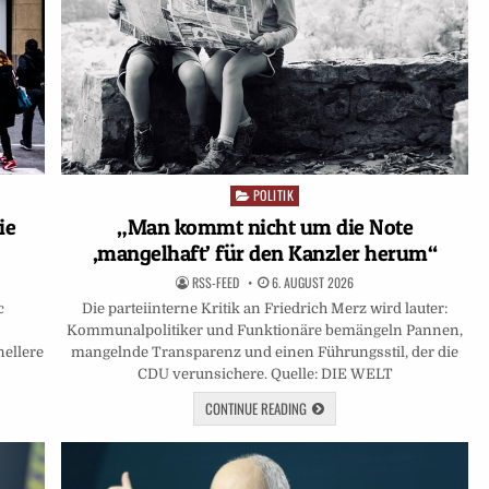
POLITIK
Posted
in
ie
„Man kommt nicht um die Note
‚mangelhaft’ für den Kanzler herum“
RSS-FEED
6. AUGUST 2026
c
Die parteiinterne Kritik an Friedrich Merz wird lauter:
Kommunalpolitiker und Funktionäre bemängeln Pannen,
nellere
mangelnde Transparenz und einen Führungsstil, der die
CDU verunsichere. Quelle: DIE WELT
CONTINUE READING