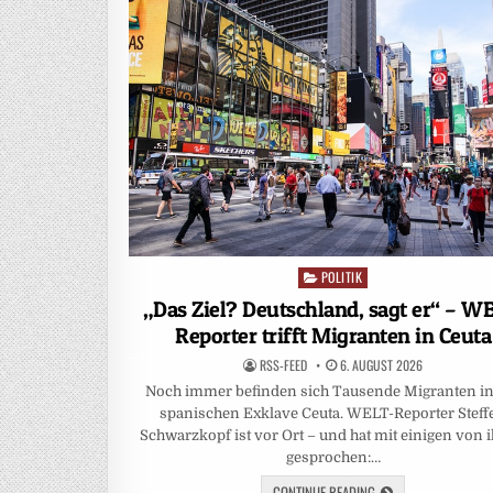
POLITIK
Posted
in
„Das Ziel? Deutschland, sagt er“ – W
Reporter trifft Migranten in Ceuta
RSS-FEED
6. AUGUST 2026
Noch immer befinden sich Tausende Migranten in
spanischen Exklave Ceuta. WELT-Reporter Steff
Schwarzkopf ist vor Ort – und hat mit einigen von 
gesprochen:…
CONTINUE READING