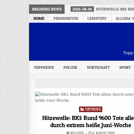
BREAKING NEWS
2026-08-06
HITZEWELLE: RKI: RU
HOME
PRESSEREVUE
LESESTOFF
ALLGEM. 
Topp-
TOPPNEWS
POLITIK
WIRTSCHAFT
SPORT
TOPPNEWS
Posted
in
Hitzewelle: RKI: Rund 9600 Tote alle
durch extrem heiße Juni-Woche
RSS-FEED
6. AUGUST 2026