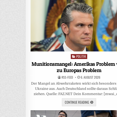
POLITIK
Posted
in
Munitionsmangel: Amerikas Problem 
zu Europas Problem
RSS-FEED
6. AUGUST 2026
Der Mangel an Abwehrraketen wirkt sich besonders 
Ukraine aus. Auch Deutschland sollte daraus Schl
ziehen. Quelle: FAZ.NET Dein Kommentar: [mwai_
CONTINUE READING