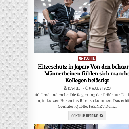
POLITIK
Posted
in
Hitzeschutz in Japan: Von den behaar
Männerbeinen fühlen sich manch
Kollegen belästigt
RSS-FEED
6. AUGUST 2026
40 Grad und mehr: Die Regierung der Präfektur Toki
an, in kurzen Hosen ins Büro zu kommen. Das erhit
Gemüter. Quelle: FAZ.NET Dein…
CONTINUE READING