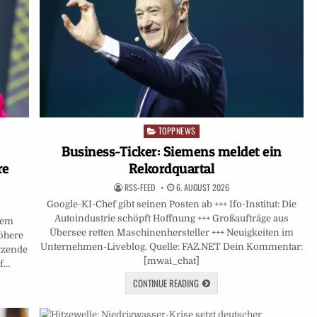
TOPPNEWS
Posted
in
Business-Ticker: Siemens meldet ein
re
Rekordquartal
RSS-FEED
6. AUGUST 2026
Google-KI-Chef gibt seinen Posten ab +++ Ifo-Institut: Die
Autoindustrie schöpft Hoffnung +++ Großaufträge aus
inem
Übersee retten Maschinenhersteller +++ Neuigkeiten im
höhere
Unternehmen-Liveblog. Quelle: FAZ.NET Dein Kommentar:
tzende
[mwai_chat]
uf…
CONTINUE READING