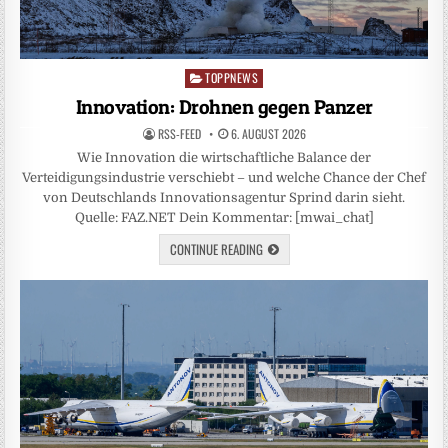
TOPPNEWS
Posted
in
Innovation: Drohnen gegen Panzer
RSS-FEED
6. AUGUST 2026
Wie Innovation die wirtschaftliche Balance der
Verteidigungsindustrie verschiebt – und welche Chance der Chef
von Deutschlands Innovationsagentur Sprind darin sieht.
Quelle: FAZ.NET Dein Kommentar: [mwai_chat]
CONTINUE READING