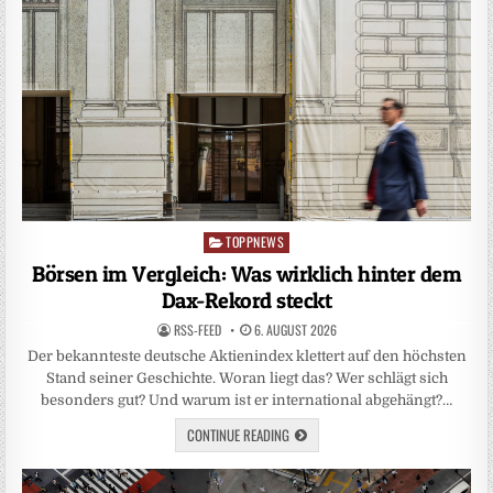
TOPPNEWS
Posted
in
Börsen im Vergleich: Was wirklich hinter dem
Dax-Rekord steckt
RSS-FEED
6. AUGUST 2026
Der bekannteste deutsche Aktienindex klettert auf den höchsten
Stand seiner Geschichte. Woran liegt das? Wer schlägt sich
besonders gut? Und warum ist er international abgehängt?…
CONTINUE READING