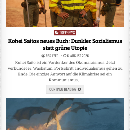
TOPPNEWS
Posted
in
Kohei Saitos neues Buch: Dunkler Sozialismus
statt grüne Utopie
RSS-FEED
6. AUGUST 2026
Kohei Saito ist ein Vordenker des Ökomarxismus. Jetzt
verkündet er: Wachstum, Fortschritt, Individualismus gehen zu
Ende. Die einzige Antwort auf die Klimakrise sei ein
Kommunismus,…
CONTINUE READING