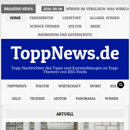
BREAKING NEWS
2026-08-06
BÖRSEN IM VERGLEICH: WAS WIRKLI
HOME
PRESSEREVUE
LESESTOFF
ALLGEM. WISSEN
SCIENCE THEMEN
KULTUR
REISE
IMPRESSUM UND DATENSCHUTZ
ToppNews.de
Topp-Nachrichten des Tages und Kurzmeldungen zu Topp-
Themen von RSS-Feeds
TOPPNEWS
POLITIK
WIRTSCHAFT
SPORT
KULTUR
GELD
TECHNIK
MOTOR
PANORAMA
WISSEN
AKTUELL