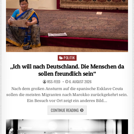
POLITIK
Posted
in
„Ich will nach Deutschland. Die Menschen da
sollen freundlich sein“
RSS-FEED
6. AUGUST 2026
Nach dem großen Ansturm auf die spanische Exklave Ceuta
sollen die meisten Migranten nach Marokko zurückgekehrt sein.
Ein Besuch vor Ort zeigt ein anderes Bild….
CONTINUE READING