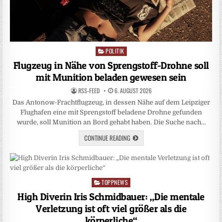
POLITIK
Posted
in
Flugzeug in Nähe von Sprengstoff-Drohne soll
mit Munition beladen gewesen sein
RSS-FEED
6. AUGUST 2026
Das Antonow-Frachtflugzeug, in dessen Nähe auf dem Leipziger
Flughafen eine mit Sprengstoff beladene Drohne gefunden
wurde, soll Munition an Bord gehabt haben. Die Suche nach…
CONTINUE READING
TOPPNEWS
Posted
in
High Diverin Iris Schmidbauer: „Die mentale
Verletzung ist oft viel größer als die
körperliche“