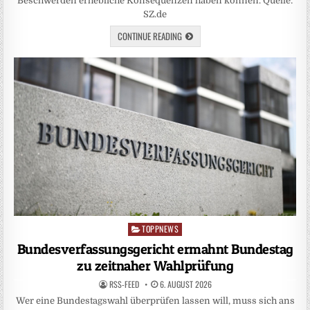
Beschwerden erhebliche Konsequenzen haben können. Quelle:
SZ.de
CONTINUE READING
TOPPNEWS
Posted
in
Bundesverfassungsgericht ermahnt Bundestag
zu zeitnaher Wahlprüfung
RSS-FEED
6. AUGUST 2026
Wer eine Bundestagswahl überprüfen lassen will, muss sich ans