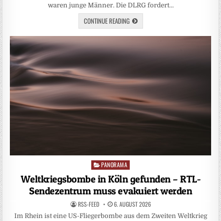
waren junge Männer. Die DLRG fordert…
CONTINUE READING
PANORAMA
Posted
in
Weltkriegsbombe in Köln gefunden – RTL-
Sendezentrum muss evakuiert werden
RSS-FEED
6. AUGUST 2026
Im Rhein ist eine US-Fliegerbombe aus dem Zweiten Weltkrieg