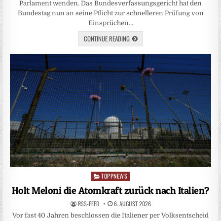
Parlament wenden. Das Bundesverfassungsgericht hat den
Bundestag nun an seine Pflicht zur schnelleren Prüfung von
Einsprüchen…
CONTINUE READING
TOPPNEWS
Posted
in
Holt Meloni die Atomkraft zurück nach Italien?
RSS-FEED
6. AUGUST 2026
Vor fast 40 Jahren beschlossen die Italiener per Volksentscheid