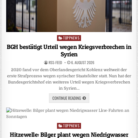
TOPPNEWS
Posted
in
BGH bestätigt Urteil wegen Kriegsverbrechen in
Syrien
RSS-FEED
6. AUGUST 2026
2020 fand vor dem Oberlandesgericht Koblenz weltweit der
erste Strafprozess wegen syrischer Staatsfolter statt. Nun hat der
Bundesgerichtshof ein weiteres Urteil wegen Kriegsverbrechen
in Syrien…
CONTINUE READING
TOPPNEWS
Posted
in
Hitzewelle: Bilger plant wegen Niedrigwasser