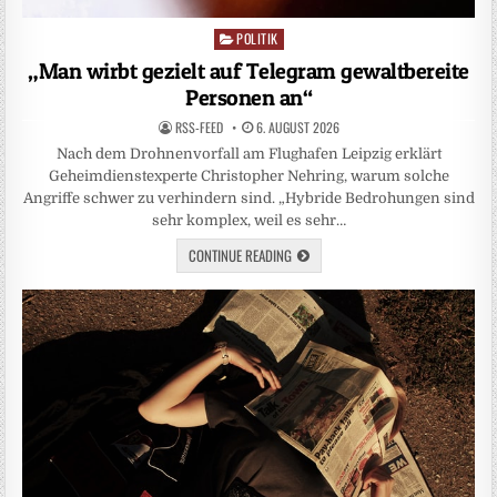
POLITIK
Posted
in
„Man wirbt gezielt auf Telegram gewaltbereite
Personen an“
RSS-FEED
6. AUGUST 2026
Nach dem Drohnenvorfall am Flughafen Leipzig erklärt
Geheimdienstexperte Christopher Nehring, warum solche
Angriffe schwer zu verhindern sind. „Hybride Bedrohungen sind
sehr komplex, weil es sehr…
CONTINUE READING