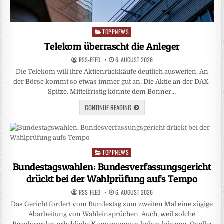
TOPPNEWS
Posted
in
Telekom überrascht die Anleger
RSS-FEED
6. AUGUST 2026
Die Telekom will ihre Aktienrückkäufe deutlich ausweiten. An
der Börse kommt so etwas immer gut an: Die Aktie an der DAX-
Spitze. Mittelfristig könnte dem Bonner…
CONTINUE READING
TOPPNEWS
Posted
in
Bundestagswahlen: Bundesverfassungsgericht
drückt bei der Wahlprüfung aufs Tempo
RSS-FEED
6. AUGUST 2026
Das Gericht fordert vom Bundestag zum zweiten Mal eine zügige
Abarbeitung von Wahleinsprüchen. Auch, weil solche