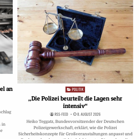
el an
POLITIK
Posted
in
„Die Polizei beurteilt die Lagen sehr
intensiv“
schlag
RSS-FEED
8. AUGUST 2026
Heiko Teggatz, Bundesvorsitzender der Deutschen
 in
Polizeigewerkschaft, erklärt, wie die Polizei
le
Sicherheitskonzepte für Großveranstaltungen anpasst und