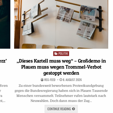
POLITIK
Posted
in
rz’
„Dieses Kartell muss weg“ – Großdemo in
Plauen muss wegen Trommel-Verbot
gestoppt werden
RSS-FEED
8. AUGUST 2026
 Sven
Zu einer bundesweit beworbenen Protestkundgebung
r
gegen die Bundesregierung haben sich in Plauen Tausende
ra
Menschen versammelt. Teilnehmer rufen lautstark nach
ht,…
Neuwahlen. Doch dann muss der Zug…
CONTINUE READING