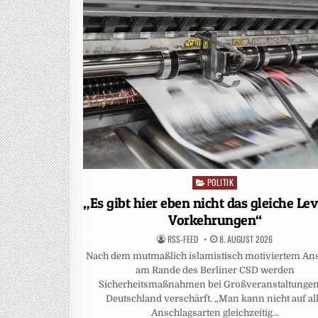
POLITIK
Posted
in
„Es gibt hier eben nicht das gleiche Lev
Vorkehrungen“
RSS-FEED
8. AUGUST 2026
Nach dem mutmaßlich islamistisch motiviertem An
am Rande des Berliner CSD werden
Sicherheitsmaßnahmen bei Großveranstaltungen
Deutschland verschärft. „Man kann nicht auf al
Anschlagsarten gleichzeitig…