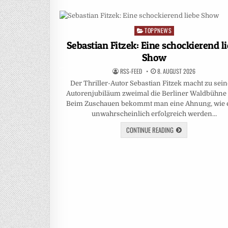
TOPPNEWS
Posted
in
Sebastian Fitzek: Eine schockierend l
Show
RSS-FEED
8. AUGUST 2026
Der Thriller-Autor Sebastian Fitzek macht zu se
Autorenjubiläum zweimal die Berliner Waldbühne 
Beim Zuschauen bekommt man eine Ahnung, wie e
unwahrscheinlich erfolgreich werden…
CONTINUE READING