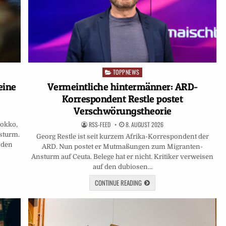
TOPPNEWS
Posted
in
Vermeintliche hintermänner: ARD-
eine
Korrespondent Restle postet
Verschwörungstheorie
RSS-FEED
8. AUGUST 2026
rokko,
sturm.
Georg Restle ist seit kurzem Afrika-Korrespondent der
 den
ARD. Nun postet er Mutmaßungen zum Migranten-
Ansturm auf Ceuta. Belege hat er nicht. Kritiker verweisen
auf den dubiosen…
CONTINUE READING