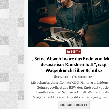
POLITIK
Posted
in
„Seine Abwahl wäre das Ende von Me
desaströser Kanzlerschaft“, sagt
Wagenknecht über Schulze
RSS-FEED
8. AUGUST 2026
Mit scharfen Angriffen auf CDU-Ministerpräsident
Schulze eröffnet das BSW den Endspurt vor de
Landtagswahl in Sachsen-Anhalt. Während Sah
Wagenknecht dessen Abwahl zur Bedingung mac
CONTINUE READING