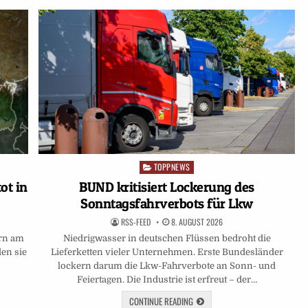
TOPPNEWS
Posted
in
ot in
BUND kritisiert Lockerung des
Sonntagsfahrverbots für Lkw
RSS-FEED
8. AUGUST 2026
ern am
Niedrigwasser in deutschen Flüssen bedroht die
en sie
Lieferketten vieler Unternehmen. Erste Bundesländer
lockern darum die Lkw-Fahrverbote an Sonn- und
Feiertagen. Die Industrie ist erfreut – der…
CONTINUE READING