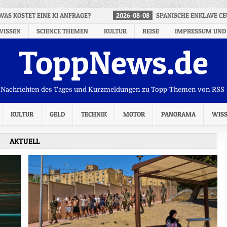
WAS KOSTET EINE KI ANFRAGE?
2026-08-08
SPANISCHE ENKLAVE CE
WISSEN
SCIENCE THEMEN
KULTUR
REISE
IMPRESSUM UND
ToppNews.de
Nachrichten des Tages und Kurzmeldungen zu Topp-Themen von RSS
KULTUR
GELD
TECHNIK
MOTOR
PANORAMA
WIS
AKTUELL