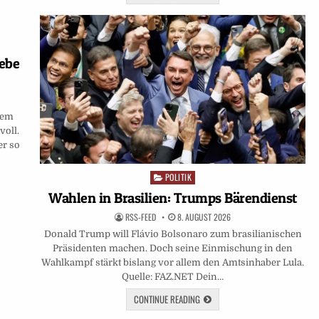
iebe
inem
voll.
r so
POLITIK
Posted
in
Wahlen in Brasilien: Trumps Bärendienst
RSS-FEED
8. AUGUST 2026
Donald Trump will Flávio Bolsonaro zum brasilianischen
Präsidenten machen. Doch seine Einmischung in den
Wahlkampf stärkt bislang vor allem den Amtsinhaber Lula.
Quelle: FAZ.NET Dein…
CONTINUE READING