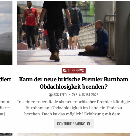
TOPPNEWS
Posted
in
Kann der neue britische Premier Burnham
diert
Obdachlosigkeit beenden?
RSS-FEED
8. AUGUST 2026
In seiner ersten Rede als neuer britischer Premier kündigte
ftraum
Burnham an, Obdachlosigkeit im Land ein Ende zu
ierte
bereiten. Doch ist das möglich? Erfahrung mit dem…
at]
CONTINUE READING