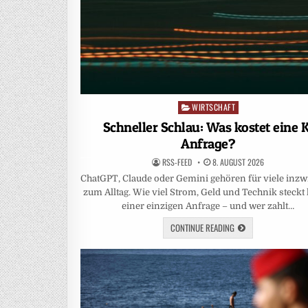
WIRTSCHAFT
Posted
in
Schneller Schlau: Was kostet eine K
Anfrage?
RSS-FEED
8. AUGUST 2026
ChatGPT, Claude oder Gemini gehören für viele inz
zum Alltag. Wie viel Strom, Geld und Technik steckt 
einer einzigen Anfrage – und wer zahlt…
CONTINUE READING