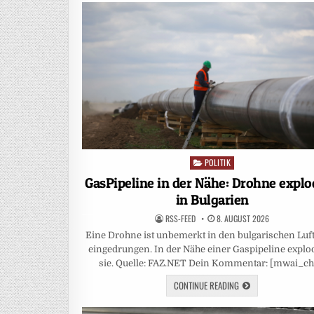
POLITIK
Posted
in
GasPipeline in der Nähe: Drohne explo
in Bulgarien
RSS-FEED
8. AUGUST 2026
Eine Drohne ist unbemerkt in den bulgarischen Lu
eingedrungen. In der Nähe einer Gaspipeline explod
sie. Quelle: FAZ.NET Dein Kommentar: [mwai_ch
CONTINUE READING