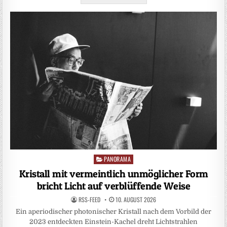
PANORAMA
Posted
in
Kristall mit vermeintlich unmöglicher Form
bricht Licht auf verblüffende Weise
RSS-FEED
10. AUGUST 2026
Ein aperiodischer photonischer Kristall nach dem Vorbild der
2023 entdeckten Einstein-Kachel dreht Lichtstrahlen