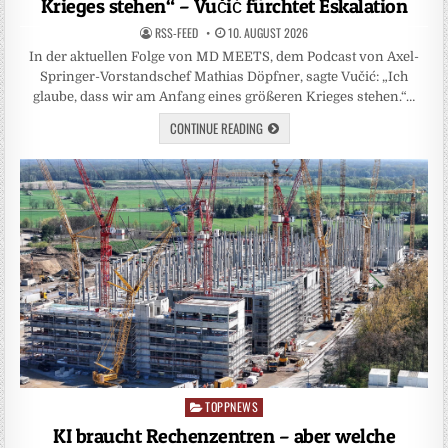
Krieges stehen“ – Vučić fürchtet Eskalation
RSS-FEED
10. AUGUST 2026
In der aktuellen Folge von MD MEETS, dem Podcast von Axel-
Springer-Vorstandschef Mathias Döpfner, sagte Vučić: „Ich
glaube, dass wir am Anfang eines größeren Krieges stehen.“…
CONTINUE READING
TOPPNEWS
Posted
in
KI braucht Rechenzentren – aber welche