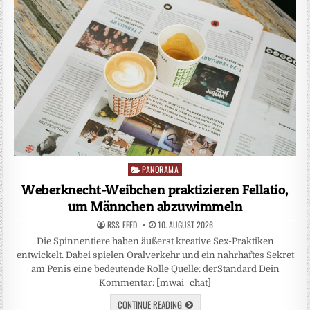
PANORAMA
Posted
in
Weberknecht-Weibchen praktizieren Fellatio,
um Männchen abzuwimmeln
RSS-FEED
10. AUGUST 2026
Die Spinnentiere haben äußerst kreative Sex-Praktiken
entwickelt. Dabei spielen Oralverkehr und ein nahrhaftes Sekret
am Penis eine bedeutende Rolle Quelle: derStandard Dein
Kommentar: [mwai_chat]
CONTINUE READING