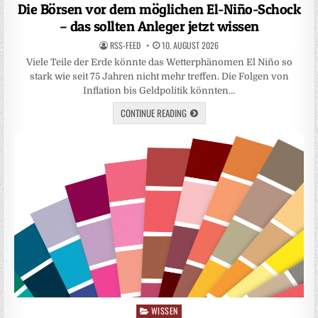
in
Die Börsen vor dem möglichen El-Niño-Schock
– das sollten Anleger jetzt wissen
RSS-FEED
10. AUGUST 2026
Viele Teile der Erde könnte das Wetterphänomen El Niño so
stark wie seit 75 Jahren nicht mehr treffen. Die Folgen von
Inflation bis Geldpolitik könnten…
CONTINUE READING
WISSEN
Posted