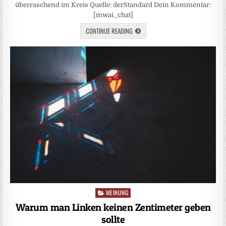
überraschend im Kreis Quelle: derStandard Dein Kommentar:
[mwai_chat]
CONTINUE READING
MEINUNG
Posted
in
Warum man Linken keinen Zentimeter geben
sollte