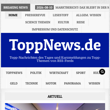
BREAKING NEWS
2026-08-10
MARKTBERICHT: DAX BLEIBT IN DER 
HOME
PRESSEREVUE
LESESTOFF
ALLGEM. WISSEN
SCIENCE THEMEN
KULTUR
REISE
IMPRESSUM UND DATENSCHUTZ
ToppNews.de
Topp-Nachrichten des Tages und Kurzmeldungen zu Topp-
Themen von RSS-Feeds
TOPPNEWS
POLITIK
WIRTSCHAFT
SPORT
KULTUR
GELD
TECHNIK
MOTOR
PANORAMA
WISSEN
AKTUELL