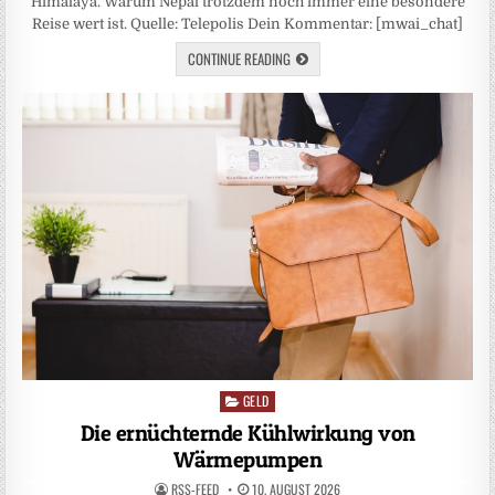
Himalaya. Warum Nepal trotzdem noch immer eine besondere
Reise wert ist. Quelle: Telepolis Dein Kommentar: [mwai_chat]
CONTINUE READING
GELD
Posted
in
Die ernüchternde Kühlwirkung von
Wärmepumpen
RSS-FEED
10. AUGUST 2026