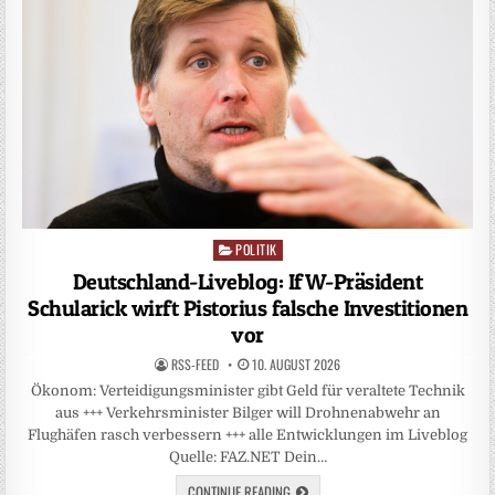
POLITIK
Posted
in
Deutschland-Liveblog: IfW-Präsident
Schularick wirft Pistorius falsche Investitionen
vor
RSS-FEED
10. AUGUST 2026
Ökonom: Verteidigungsminister gibt Geld für veraltete Technik
aus +++ Verkehrsminister Bilger will Drohnenabwehr an
Flughäfen rasch verbessern +++ alle Entwicklungen im Liveblog
Quelle: FAZ.NET Dein…
CONTINUE READING