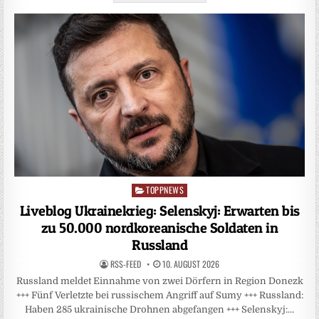
TOPPNEWS
Posted
in
Liveblog Ukrainekrieg: Selenskyj: Erwarten bis
zu 50.000 nordkoreanische Soldaten in
Russland
RSS-FEED
10. AUGUST 2026
Russland meldet Einnahme von zwei Dörfern in Region Donezk
+++ Fünf Verletzte bei russischem Angriff auf Sumy +++ Russland:
Haben 285 ukrainische Drohnen abgefangen +++ Selenskyj:…