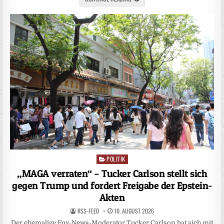
POLITIK
Posted
in
„MAGA verraten“ – Tucker Carlson stellt sich
gegen Trump und fordert Freigabe der Epstein-
Akten
RSS-FEED
10. AUGUST 2026
Der ehemalige Fox-News-Moderator Tucker Carlson hat sich mit