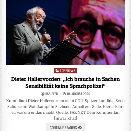
TOPPNEWS
Posted
in
Dieter Hallervorden: „Ich brauche in Sachen
Sensibilität keine Sprachpolizei“
RSS-FEED
10. AUGUST 2026
Komödiant Dieter Hallervorden steht CDU-Spitzenkandidat Sven
Schulze im Wahlkampf in Sachsen-Anhalt zur Seite. Hier erklärt
er, warum er das macht. Quelle: FAZ.NET Dein Kommentar:
[mwai_chat]
CONTINUE READING