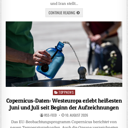
und Iran stellt…
CONTINUE READING
TOPPNEWS
Posted
in
Copernicus-Daten: Westeuropa erlebt heißesten
Juni und Juli seit Beginn der Aufzeichnungen
RSS-FEED
10. AUGUST 2026
Das EU-Beobachtungsprogramm Copernicus berichtet von
neuen Temperaturrekorden. Auch die Ozeane verzeichneten