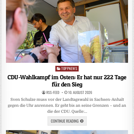
TOPPNEWS
Posted
in
CDU-Wahlkampf im Osten: Er hat nur 222 Tage
für den Sieg
RSS-FEED
10. AUGUST 2026
Sven Schulze muss vor der Landtagswahl in Sachsen-Anhalt
gegen die Uhr anrennen. Er geht bis an seine Grenzen – und an
die der CDU. Quelle:…
CONTINUE READING