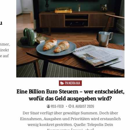
u
mmer,
irekt
e auf
PANORAMA
Posted
in
Eine Billion Euro Steuern – wer entscheidet,
wofür das Geld ausgegeben wird?
RSS-FEED
8. AUGUST 2026
Der Staat verfügt über gewaltige Summen. Doch über
Einnahmen, Ausgaben und Prioritäten wird erstaunlich
wenig konkret gestritten. Quelle: Telepolis Dein