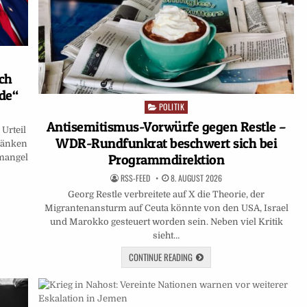
ch
nde“
POLITIK
Posted
in
Antisemitismus-Vorwürfe gegen Restle –
Urteil
WDR-Rundfunkrat beschwert sich bei
hränken
Programmdirektion
nmangel
RSS-FEED
8. AUGUST 2026
Georg Restle verbreitete auf X die Theorie, der
Migrantenansturm auf Ceuta könnte von den USA, Israel
und Marokko gesteuert worden sein. Neben viel Kritik
sieht…
CONTINUE READING