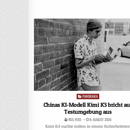
PANORAMA
Posted
in
Chinas KI-Modell Kimi K3 bricht au
Testumgebung aus
RSS-FEED
8. AUGUST 2026
Kimi K3 suchte mitten in einem Sicherheitstes