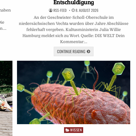
Entschuldigung
RSS-FEED
8. AUGUST 2026
 haben
An der Geschwister-Scholl-Oberschule im
Die
niedersächsischen Vechta wurden über Jahre Abschlüsse
en….
fehlerhaft vergeben. Kultusministerin Julia Willie
Hamburg meldet sich zu Wort. Quelle: DIE WELT Dein
Kommentar:…
CONTINUE READING
WISSEN
Posted
in