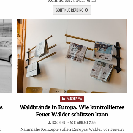
Kommentar: [mwai_chat]
CONTINUE READING
PANORAMA
Posted
in
s
Waldbrände in Europa: Wie kontrolliertes
Feuer Wälder schützen kann
RSS-FEED
8. AUGUST 2026
t
Naturnahe Konzepte sollen Europas Wälder vor Feuern