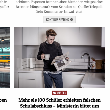
ch in
schützen. Experten betonen aber: Methoden wie gezieltes
uelle:
Brennen hängen stark vom Standort ab. Quelle: Telepolis
Dein Kommentar: [mwai_chat]
CONTINUE READING
WISSEN
Posted
in
eben
Mehr als 100 Schüler erhielten falschen
Schulabschluss – Ministerin bittet um