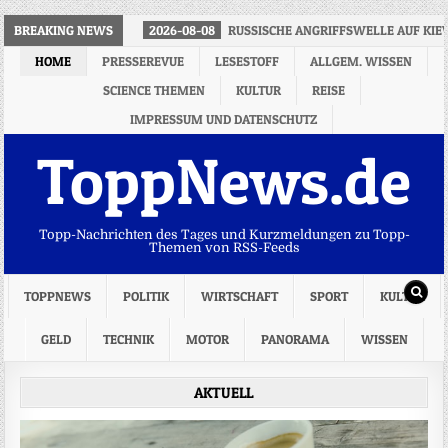
BREAKING NEWS
2026-08-08
RUSSISCHE ANGRIFFSWELLE AUF KIE
HOME
PRESSEREVUE
LESESTOFF
ALLGEM. WISSEN
SCIENCE THEMEN
KULTUR
REISE
IMPRESSUM UND DATENSCHUTZ
ToppNews.de
Topp-Nachrichten des Tages und Kurzmeldungen zu Topp-
Themen von RSS-Feeds
TOPPNEWS
POLITIK
WIRTSCHAFT
SPORT
KULTUR
GELD
TECHNIK
MOTOR
PANORAMA
WISSEN
AKTUELL