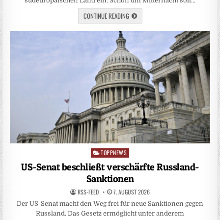
südeuropäischen Land ein. Schon um Mitternacht soll…
CONTINUE READING
TOPPNEWS
Posted
in
US-Senat beschließt verschärfte Russland-
Sanktionen
RSS-FEED
7. AUGUST 2026
Der US-Senat macht den Weg frei für neue Sanktionen gegen
Russland. Das Gesetz ermöglicht unter anderem