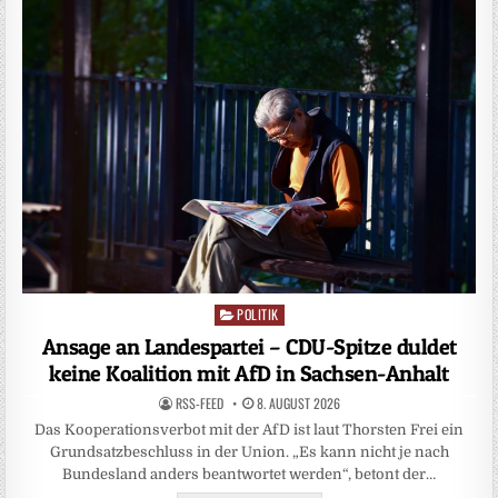
POLITIK
Posted
in
Ansage an Landespartei – CDU-Spitze duldet
keine Koalition mit AfD in Sachsen-Anhalt
RSS-FEED
8. AUGUST 2026
Das Kooperationsverbot mit der AfD ist laut Thorsten Frei ein
Grundsatzbeschluss in der Union. „Es kann nicht je nach
Bundesland anders beantwortet werden“, betont der…