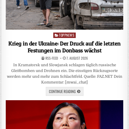
TOPPNEWS
Posted
in
Krieg in der Ukraine: Der Druck auf die letzten
Festungen im Donbass wächst
RSS-FEED
7. AUGUST 2026
In Kramatorsk und Slowjansk schlagen täglich russische
Gleitbomben und Drohnen ein. Die einstigen Rückzugsorte
werden mehr und mehr zum Schlachtfeld. Quelle: FAZ.NET Dein
Kommentar: [mwai_chat]
CONTINUE READING