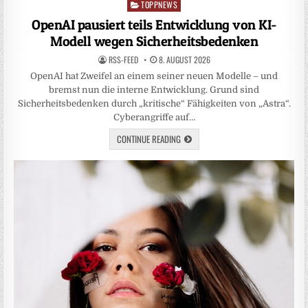
TOPPNEWS
Posted
in
OpenAI pausiert teils Entwicklung von KI-
Modell wegen Sicherheitsbedenken
RSS-FEED
8. AUGUST 2026
OpenAI hat Zweifel an einem seiner neuen Modelle – und
bremst nun die interne Entwicklung. Grund sind
Sicherheitsbedenken durch „kritische“ Fähigkeiten von „Astra“.
Cyberangriffe auf…
CONTINUE READING