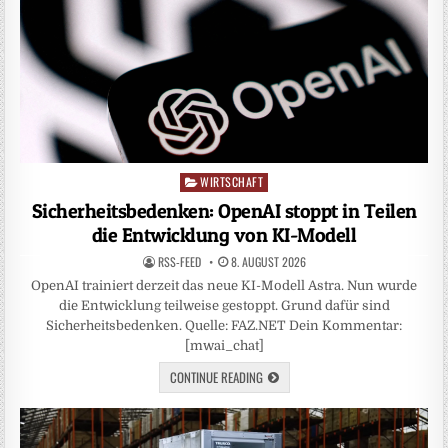
WIRTSCHAFT
Posted
in
Sicherheitsbedenken: OpenAI stoppt in Teilen
die Entwicklung von KI-Modell
RSS-FEED
8. AUGUST 2026
OpenAI trainiert derzeit das neue KI-Modell Astra. Nun wurde
die Entwicklung teilweise gestoppt. Grund dafür sind
Sicherheitsbedenken. Quelle: FAZ.NET Dein Kommentar:
[mwai_chat]
CONTINUE READING