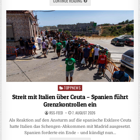
CONTINUE READING
TOPPNEWS
Posted
in
Streit mit Italien über Ceuta – Spanien führt
Grenzkontrollen ein
RSS-FEED
7. AUGUST 2026
Als Reaktion auf den Ansturm auf die spanische Exklave Ceuta
hatte Italien das Schengen-Abkommen mit Madrid ausgesetzt.
Spanien forderte ein Ende – und kündigt nun…