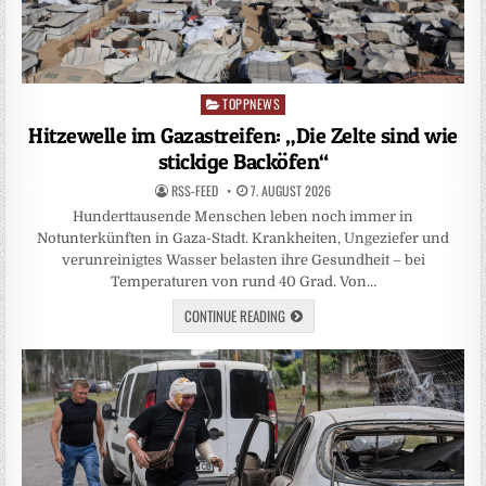
TOPPNEWS
Posted
in
Hitzewelle im Gazastreifen: „Die Zelte sind wie
stickige Backöfen“
RSS-FEED
7. AUGUST 2026
Hunderttausende Menschen leben noch immer in
Notunterkünften in Gaza-Stadt. Krankheiten, Ungeziefer und
verunreinigtes Wasser belasten ihre Gesundheit – bei
Temperaturen von rund 40 Grad. Von…
CONTINUE READING