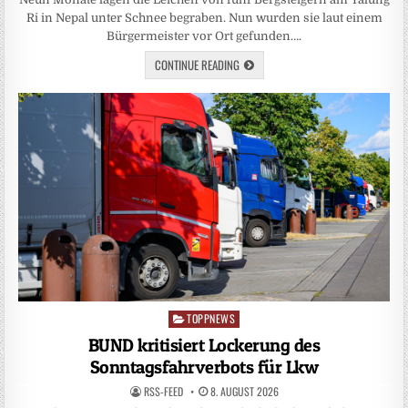
Ri in Nepal unter Schnee begraben. Nun wurden sie laut einem
Bürgermeister vor Ort gefunden….
CONTINUE READING
TOPPNEWS
Posted
in
BUND kritisiert Lockerung des
Sonntagsfahrverbots für Lkw
RSS-FEED
8. AUGUST 2026