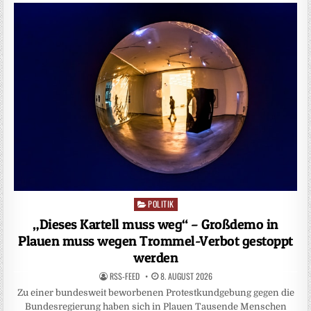
POLITIK
Posted
in
„Dieses Kartell muss weg“ – Großdemo in
Plauen muss wegen Trommel-Verbot gestoppt
werden
RSS-FEED
8. AUGUST 2026
Zu einer bundesweit beworbenen Protestkundgebung gegen die
Bundesregierung haben sich in Plauen Tausende Menschen