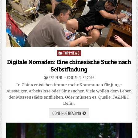
TOPPNEWS
Posted
in
Digitale Nomaden: Eine chinesische Suche nach
Selbstfindung
RSS-FEED
8. AUGUST 2026
In China entstehen immer mehr Kommunen für junge
Aussteiger, Arbeitslose oder Sinnsucher. Viele wollen dem Leben
der Massenstädte entfliehen. Oder müssen es. Quelle: FAZ.NET
Dein…
CONTINUE READING