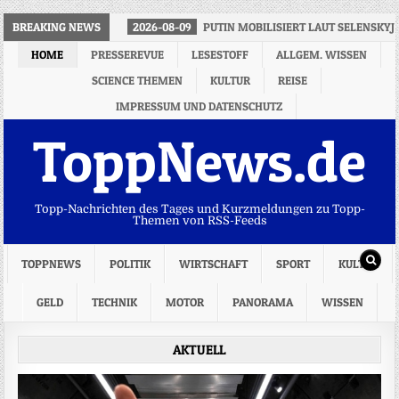
BREAKING NEWS
2026-08-09
PUTIN MOBILISIERT LAUT SELENSKY
HOME
PRESSEREVUE
LESESTOFF
ALLGEM. WISSEN
SCIENCE THEMEN
KULTUR
REISE
IMPRESSUM UND DATENSCHUTZ
ToppNews.de
Topp-Nachrichten des Tages und Kurzmeldungen zu Topp-
Themen von RSS-Feeds
TOPPNEWS
POLITIK
WIRTSCHAFT
SPORT
KULTUR
GELD
TECHNIK
MOTOR
PANORAMA
WISSEN
AKTUELL