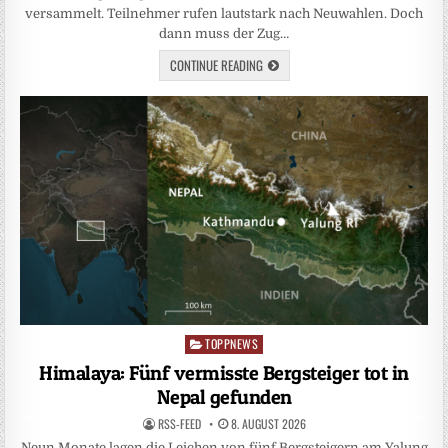
versammelt. Teilnehmer rufen lautstark nach Neuwahlen. Doch
dann muss der Zug…
CONTINUE READING
TOPPNEWS
Posted
in
Himalaya: Fünf vermisste Bergsteiger tot in
Nepal gefunden
RSS-FEED
8. AUGUST 2026
Neun Monate lagen die Leichen von fünf Bergsteigern am Yalung