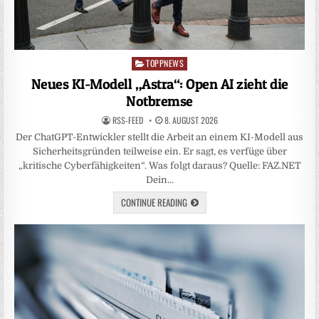
TOPPNEWS
Posted
in
Neues KI-Modell „Astra“: Open AI zieht die
Notbremse
RSS-FEED
8. AUGUST 2026
Der ChatGPT-Entwickler stellt die Arbeit an einem KI-Modell aus
Sicherheitsgründen teilweise ein. Er sagt, es verfüge über
„kritische Cyberfähigkeiten“. Was folgt daraus? Quelle: FAZ.NET
Dein…
CONTINUE READING