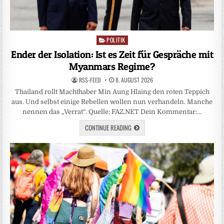
POLITIK
Posted
in
Ender der Isolation: Ist es Zeit für Gespräche mit
Myanmars Regime?
RSS-FEED
8. AUGUST 2026
Thailand rollt Machthaber Min Aung Hlaing den roten Teppich
aus. Und selbst einige Rebellen wollen nun verhandeln. Manche
nennen das „Verrat“. Quelle: FAZ.NET Dein Kommentar:…
CONTINUE READING