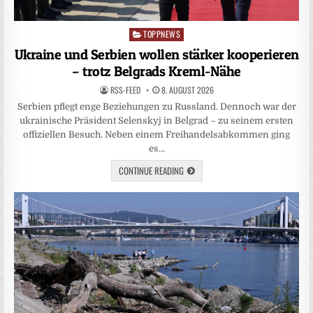
TOPPNEWS
Posted
in
Ukraine und Serbien wollen stärker kooperieren
– trotz Belgrads Kreml-Nähe
RSS-FEED
8. AUGUST 2026
Serbien pflegt enge Beziehungen zu Russland. Dennoch war der
ukrainische Präsident Selenskyj in Belgrad – zu seinem ersten
offiziellen Besuch. Neben einem Freihandelsabkommen ging
es…
CONTINUE READING