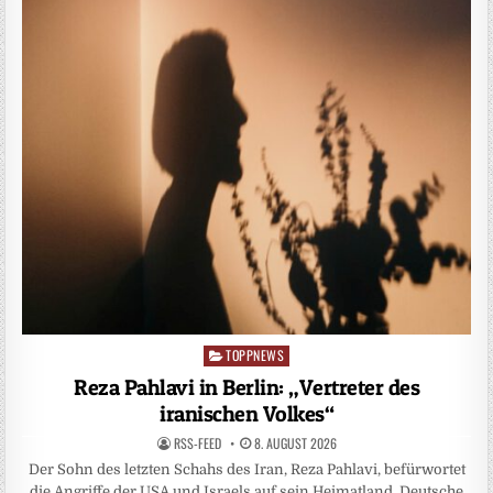
TOPPNEWS
Posted
in
Reza Pahlavi in Berlin: „Vertreter des
iranischen Volkes“
RSS-FEED
8. AUGUST 2026
Der Sohn des letzten Schahs des Iran, Reza Pahlavi, befürwortet
die Angriffe der USA und Israels auf sein Heimatland. Deutsche