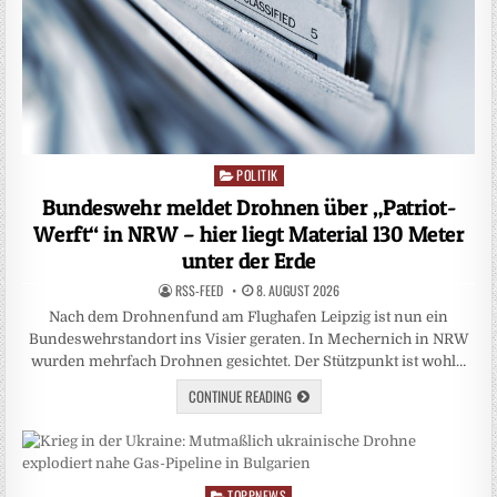
POLITIK
Posted
in
Bundeswehr meldet Drohnen über „Patriot-
Werft“ in NRW – hier liegt Material 130 Meter
unter der Erde
RSS-FEED
8. AUGUST 2026
Nach dem Drohnenfund am Flughafen Leipzig ist nun ein
Bundeswehrstandort ins Visier geraten. In Mechernich in NRW
wurden mehrfach Drohnen gesichtet. Der Stützpunkt ist wohl…
CONTINUE READING
TOPPNEWS
Posted