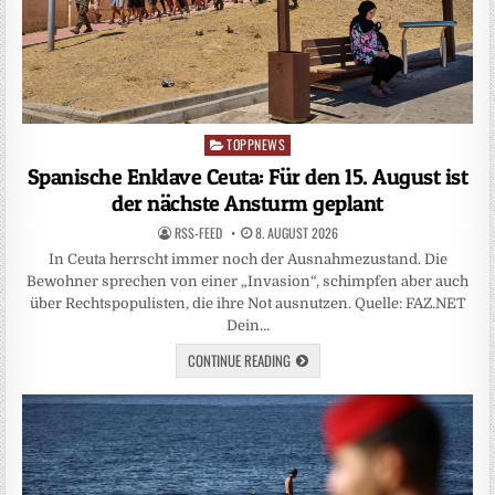
TOPPNEWS
Posted
in
Spanische Enklave Ceuta: Für den 15. August ist
der nächste Ansturm geplant
RSS-FEED
8. AUGUST 2026
In Ceuta herrscht immer noch der Ausnahmezustand. Die
Bewohner sprechen von einer „Invasion“, schimpfen aber auch
über Rechtspopulisten, die ihre Not ausnutzen. Quelle: FAZ.NET
Dein…
CONTINUE READING