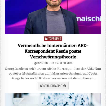
TOPPNEWS
Posted
in
Vermeintliche hintermänner: ARD-
Korrespondent Restle postet
Verschwörungstheorie
RSS-FEED
8. AUGUST 2026
Georg Restle ist seit kurzem Afrika-Korrespondent der ARD. Nun
postet er Mutmaßungen zum Migranten-Ansturm auf Ceuta.
Belege hat er nicht. Kritiker verweisen auf den dubiosen…
CONTINUE READING