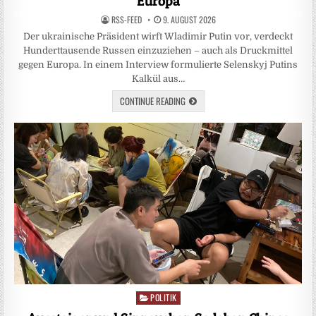
Europa
RSS-FEED
9. AUGUST 2026
Der ukrainische Präsident wirft Wladimir Putin vor, verdeckt
Hunderttausende Russen einzuziehen – auch als Druckmittel
gegen Europa. In einem Interview formulierte Selenskyj Putins
Kalkül aus…
CONTINUE READING
POLITIK
Posted
in