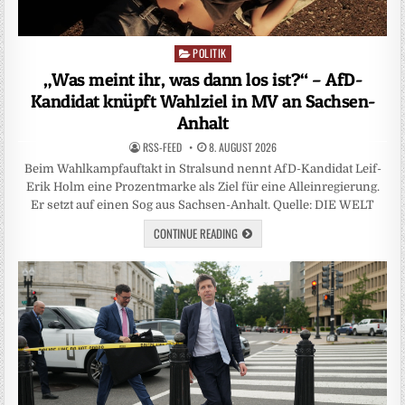
POLITIK
Posted
in
„Was meint ihr, was dann los ist?“ – AfD-
Kandidat knüpft Wahlziel in MV an Sachsen-
Anhalt
RSS-FEED
8. AUGUST 2026
Beim Wahlkampfauftakt in Stralsund nennt AfD-Kandidat Leif-
Erik Holm eine Prozentmarke als Ziel für eine Alleinregierung.
Er setzt auf einen Sog aus Sachsen-Anhalt. Quelle: DIE WELT
CONTINUE READING