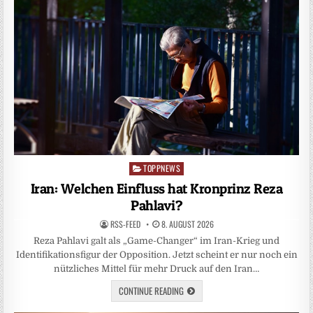
TOPPNEWS
Posted
in
Iran: Welchen Einfluss hat Kronprinz Reza
Pahlavi?
RSS-FEED
8. AUGUST 2026
Reza Pahlavi galt als „Game-Changer“ im Iran-Krieg und
Identifikationsfigur der Opposition. Jetzt scheint er nur noch ein
nützliches Mittel für mehr Druck auf den Iran…
CONTINUE READING