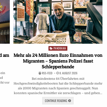
PANORAMA
Posted
in
nd am
Mehr als 24 Millionen Euro Einnahmen von
Migranten – Spaniens Polizei fasst
Schlepperbande
RSS-FEED
8. AUGUST 2026
 ein
nd
Bei mindestens 64 Überfahrten mit
cht vor
Hochgeschwindigkeitsbooten hat die Schlepperbande mehr
als 2000 Migranten nach Spanien geschmuggelt. Nun
konnten spanische Ermittler sie zerschlagen – und geben…
CONTINUE READING