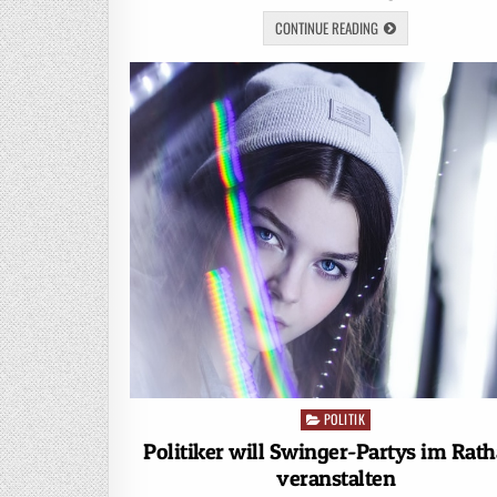
CONTINUE READING
POLITIK
Posted
in
Politiker will Swinger-Partys im Rat
veranstalten