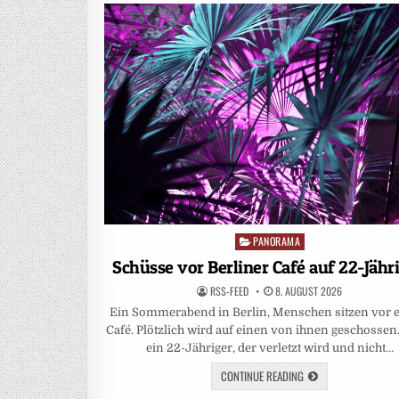
PANORAMA
Posted
in
Schüsse vor Berliner Café auf 22-Jähr
RSS-FEED
8. AUGUST 2026
Ein Sommerabend in Berlin, Menschen sitzen vor 
Café. Plötzlich wird auf einen von ihnen geschossen.
ein 22-Jähriger, der verletzt wird und nicht…
CONTINUE READING