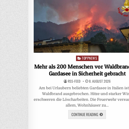
TOPPNEWS
Posted
in
Mehr als 200 Menschen vor Waldbra
Gardasee in Sicherheit gebracht
RSS-FEED
8. AUGUST 2026
Am bei Urlaubern beliebten Gardasee in Italien ist
Waldbrand ausgebrochen. Hitze und starker Wi
erschweren die Löscharbeiten. Die Feuerwehr versu
allem, Wohnhäuser zu…
CONTINUE READING