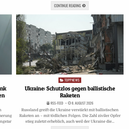
CONTINUE READING
TOPPNEWS
Posted
in
Ukraine: Schutzlos gegen ballistische
ank
Raketen
en
RSS-FEED
8. AUGUST 2026
Russland greift die Ukraine verstärkt mit ballistischen
m
Raketen an – mit tödlichen Folgen. Die Zahl ziviler Opfer
herung
stieg zuletzt erheblich, auch weil der Ukraine die…
ingstar