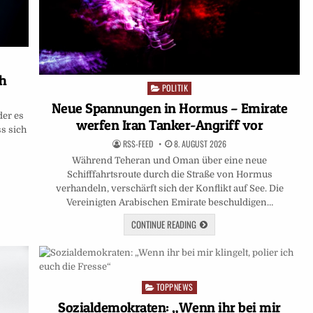
ch
POLITIK
Posted
in
Neue Spannungen in Hormus – Emirate
der es
werfen Iran Tanker-Angriff vor
ss sich
RSS-FEED
8. AUGUST 2026
Während Teheran und Oman über eine neue
Schifffahrtsroute durch die Straße von Hormus
verhandeln, verschärft sich der Konflikt auf See. Die
Vereinigten Arabischen Emirate beschuldigen…
CONTINUE READING
TOPPNEWS
Posted
in
Sozialdemokraten: „Wenn ihr bei mir