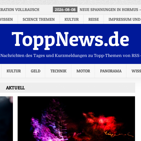
ERATION VOLLRAUSCH
2026-08-08
NEUE SPANNUNGEN IN HORMUS –
WISSEN
SCIENCE THEMEN
KULTUR
REISE
IMPRESSUM UND
ToppNews.de
Nachrichten des Tages und Kurzmeldungen zu Topp-Themen von RSS
KULTUR
GELD
TECHNIK
MOTOR
PANORAMA
WIS
AKTUELL