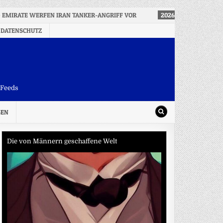
 EMIRATE WERFEN IRAN TANKER-ANGRIFF VOR
2026-08-08
SPD-SP
 DATENSCHUTZ
-Feeds
SEN
Die von Männern geschaffene Welt