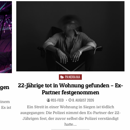
PANORAMA
Posted
in
22-Jährige tot in Wohnung gefunden – Ex-
igen
Partner festgenommen
RSS-FEED
8. AUGUST 2026
einem
Ein Streit in einer Wohnung in Siegen ist tödlich
 Es ist
ausgegangen: Die Polizei nimmt den Ex-Partner der 22-
Jährigen fest, der zuvor selbst die Polizei verständigt
hatte….