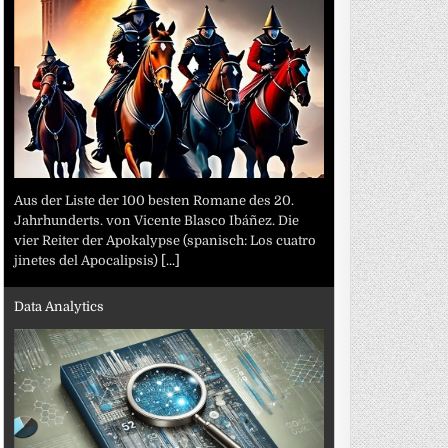
Aus der Liste der 100 besten Romane des 20.
Jahrhunderts. von Vicente Blasco Ibáñez. Die
vier Reiter der Apokalypse (spanisch: Los cuatro
jinetes del Apocalipsis)
[...]
Data Analytics