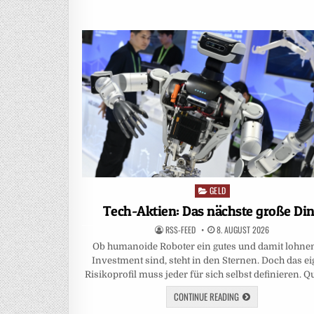
GELD
Posted
in
Tech-Aktien: Das nächste große Di
RSS-FEED
8. AUGUST 2026
Ob humanoide Roboter ein gutes und damit lohne
Investment sind, steht in den Sternen. Doch das e
Risikoprofil muss jeder für sich selbst definieren. Q
CONTINUE READING