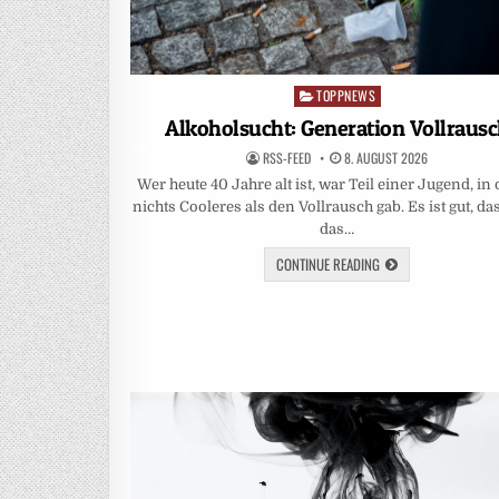
TOPPNEWS
Posted
in
Alkoholsucht: Generation Vollraus
RSS-FEED
8. AUGUST 2026
Wer heute 40 Jahre alt ist, war Teil einer Jugend, in 
nichts Cooleres als den Vollrausch gab. Es ist gut, da
das…
CONTINUE READING