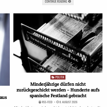
CONTINUE READING
POLITIK
Posted
in
Minderjährige dürfen nicht
zurückgeschickt werden – Hunderte aufs
spanische Festland gebracht
haus
RSS-FEED
8. AUGUST 2026