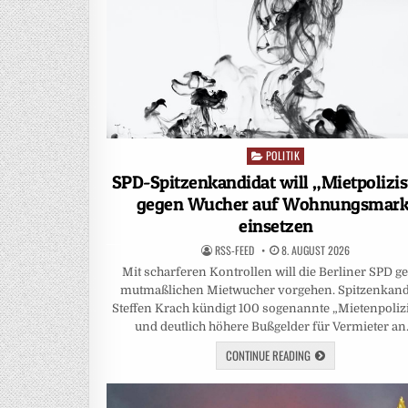
POLITIK
Posted
in
SPD-Spitzenkandidat will „Mietpolizi
gegen Wucher auf Wohnungsmark
einsetzen
RSS-FEED
8. AUGUST 2026
Mit scharferen Kontrollen will die Berliner SPD g
mutmaßlichen Mietwucher vorgehen. Spitzenkand
Steffen Krach kündigt 100 sogenannte „Mietenpoliz
und deutlich höhere Bußgelder für Vermieter an
CONTINUE READING