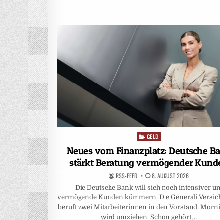
GELD
Posted
in
Neues vom Finanzplatz: Deutsche B
stärkt Beratung vermögender Kund
RSS-FEED
8. AUGUST 2026
Die Deutsche Bank will sich noch intensiver u
vermögende Kunden kümmern. Die Generali Versic
beruft zwei Mitarbeiterinnen in den Vorstand. Morn
wird umziehen. Schon gehört,…