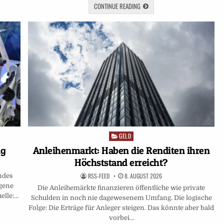
CONTINUE READING
GELD
Posted
in
ng
Anleihenmarkt: Haben die Renditen ihren
Höchststand erreicht?
RSS-FEED
8. AUGUST 2026
ndes
igene
Die Anleihemärkte finanzieren öffentliche wie private
uelle:…
Schulden in noch nie da­gewesenem Umfang. Die logische
Folge: Die Erträge für Anleger steigen. Das könnte aber bald
vorbei…