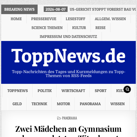
BREAKING NEWS
2026-08-07
US-GERICHT STOPPT VORERST BAU V
HOME
PRESSEREVUE
LESESTOFF
ALLGEM. WISSEN
SCIENCE THEMEN
KULTUR
REISE
IMPRESSUM UND DATENSCHUTZ
ToppNews.de
Topp-Nachrichten des Tages und Kurzmeldungen zu Topp-
Themen von RSS-Feeds
TOPPNEWS
POLITIK
WIRTSCHAFT
SPORT
KULTUR
GELD
TECHNIK
MOTOR
PANORAMA
WISSEN
POSTED
PANORAMA
IN
Zwei Mädchen an Gymnasium