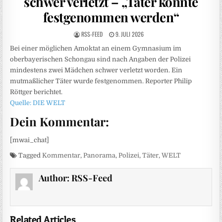
schwer verletzt – „Täter konnte
festgenommen werden“
RSS-FEED
9. JULI 2026
Bei einer möglichen Amoktat an einem Gymnasium im
oberbayerischen Schongau sind nach Angaben der Polizei
mindestens zwei Mädchen schwer verletzt worden. Ein
mutmaßlicher Täter wurde festgenommen. Reporter Philip
Röttger berichtet.
Quelle: DIE WELT
Dein Kommentar:
[mwai_chat]
Tagged
Kommentar
,
Panorama
,
Polizei
,
Täter
,
WELT
Author:
RSS-Feed
Related Articles