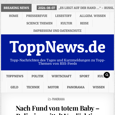
BREAKING NEWS
2026-08-07
„ES LIEGT AUF DER HAND …“ – RUS
HOME
PRESSEREVUE
LESESTOFF
ALLGEM. WISSEN
SCIENCE THEMEN
KULTUR
REISE
IMPRESSUM UND DATENSCHUTZ
ToppNews.de
Topp-Nachrichten des Tages und Kurzmeldungen zu Topp-
Themen von RSS-Feeds
TOPPNEWS
POLITIK
WIRTSCHAFT
SPORT
KULTUR
GELD
TECHNIK
MOTOR
PANORAMA
WISSEN
POSTED
PANORAMA
IN
Nach Fund von totem Baby –