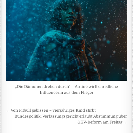
„Die Dämonen drehen durch“ – Airline wirft christliche
Influencerin aus dem Flieger
Beitragsnavigation
← Von Pitbull gebissen – vierjähriges Kind stirbt
Bundespolitik: Verfassungsgericht erlaubt Abstimmung über
GKV-Reform am Freitag →