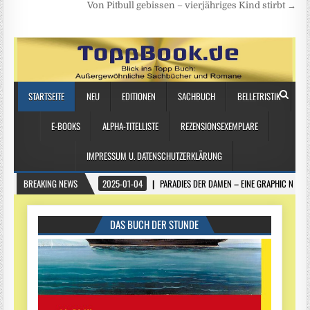
Von Pitbull gebissen – vierjähriges Kind stirbt →