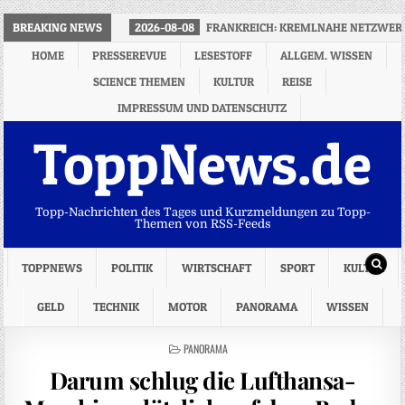
BREAKING NEWS
2026-08-08
FRANKREICH: KREMLNAHE NETZWERK
HOME
PRESSEREVUE
LESESTOFF
ALLGEM. WISSEN
SCIENCE THEMEN
KULTUR
REISE
IMPRESSUM UND DATENSCHUTZ
ToppNews.de
Topp-Nachrichten des Tages und Kurzmeldungen zu Topp-
Themen von RSS-Feeds
TOPPNEWS
POLITIK
WIRTSCHAFT
SPORT
KULTUR
GELD
TECHNIK
MOTOR
PANORAMA
WISSEN
POSTED
PANORAMA
IN
Darum schlug die Lufthansa-