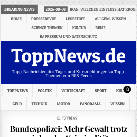
BREAKING NEWS
2026-08-08
IRAN: WELCHEN EINFLUSS HAT KRON
HOME
PRESSEREVUE
LESESTOFF
ALLGEM. WISSEN
SCIENCE THEMEN
KULTUR
REISE
IMPRESSUM UND DATENSCHUTZ
ToppNews.de
Topp-Nachrichten des Tages und Kurzmeldungen zu Topp-
Themen von RSS-Feeds
TOPPNEWS
POLITIK
WIRTSCHAFT
SPORT
KULTUR
GELD
TECHNIK
MOTOR
PANORAMA
WISSEN
POSTED
TOPPNEWS
IN
Bundespolizei: Mehr Gewalt trotz