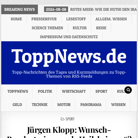
BREAKING NEWS
2026-08-08
ROTES MEER: WIE DIE HUTHI DEN IR
HOME
PRESSEREVUE
LESESTOFF
ALLGEM. WISSEN
SCIENCE THEMEN
KULTUR
REISE
IMPRESSUM UND DATENSCHUTZ
ToppNews.de
Topp-Nachrichten des Tages und Kurzmeldungen zu Topp-
Themen von RSS-Feeds
TOPPNEWS
POLITIK
WIRTSCHAFT
SPORT
KULTUR
GELD
TECHNIK
MOTOR
PANORAMA
WISSEN
POSTED
SPORT
IN
Jürgen Klopp: Wunsch-