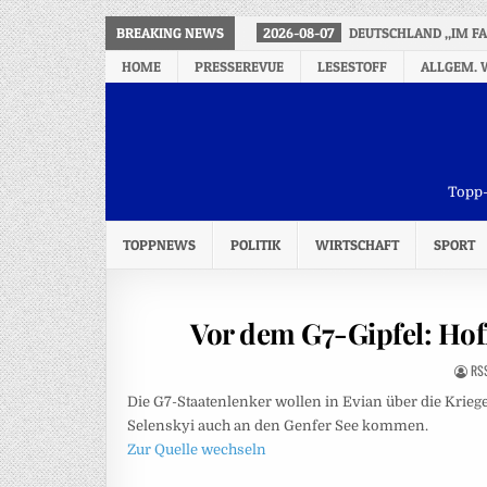
BREAKING NEWS
2026-08-07
DEUTSCHLAND „IM F
HOME
PRESSEREVUE
LESESTOFF
ALLGEM. 
Topp-
TOPPNEWS
POLITIK
WIRTSCHAFT
SPORT
Vor dem G7-Gipfel: Hof
RS
Die G7-Staatenlenker wollen in Evian über die Krieg
Selenskyi auch an den Genfer See kommen.
Zur Quelle wechseln