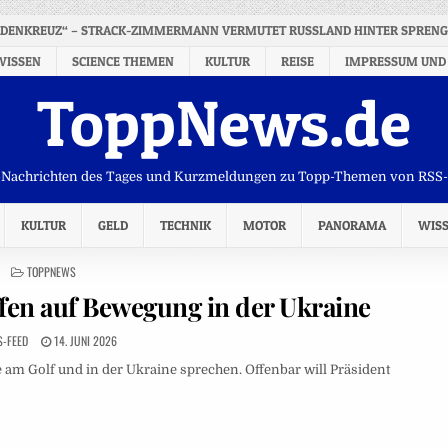
ADENKREUZ“ – STRACK-ZIMMERMANN VERMUTET RUSSLAND HINTER SPREN
WISSEN
SCIENCE THEMEN
KULTUR
REISE
IMPRESSUM UND
ToppNews.de
Nachrichten des Tages und Kurzmeldungen zu Topp-Themen von RSS
KULTUR
GELD
TECHNIK
MOTOR
PANORAMA
WIS
POSTED
TOPPNEWS
IN
fen auf Bewegung in der Ukraine
S-FEED
14. JUNI 2026
e am Golf und in der Ukraine sprechen. Offenbar will Präsident