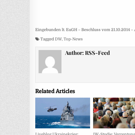
Eingebunden lt. EuGH – Beschluss vom 21.10.2014 – 
Tagged
DW
,
Top-News
Author:
RSS-Feed
Related Articles
Liveblog Ukrainekrieg:
IW-Studie: Verrentung