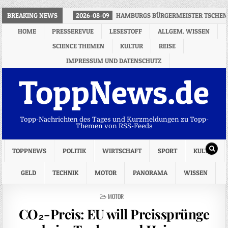
BREAKING NEWS
2026-08-09
HAMBURGS BÜRGERMEISTER TSCHENT
HOME
PRESSEREVUE
LESESTOFF
ALLGEM. WISSEN
SCIENCE THEMEN
KULTUR
REISE
IMPRESSUM UND DATENSCHUTZ
ToppNews.de
Topp-Nachrichten des Tages und Kurzmeldungen zu Topp-
Themen von RSS-Feeds
TOPPNEWS
POLITIK
WIRTSCHAFT
SPORT
KULTUR
GELD
TECHNIK
MOTOR
PANORAMA
WISSEN
POSTED
MOTOR
IN
CO₂-Preis: EU will Preissprünge