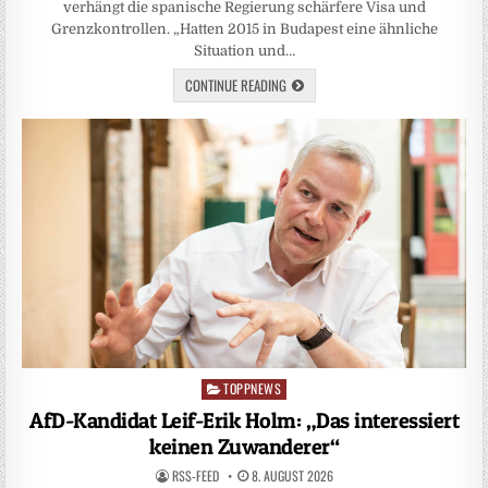
verhängt die spanische Regierung schärfere Visa und
Grenzkontrollen. „Hatten 2015 in Budapest eine ähnliche
Situation und…
CONTINUE READING
TOPPNEWS
Posted
in
AfD-Kandidat Leif-Erik Holm: „Das interessiert
keinen Zuwanderer“
RSS-FEED
8. AUGUST 2026