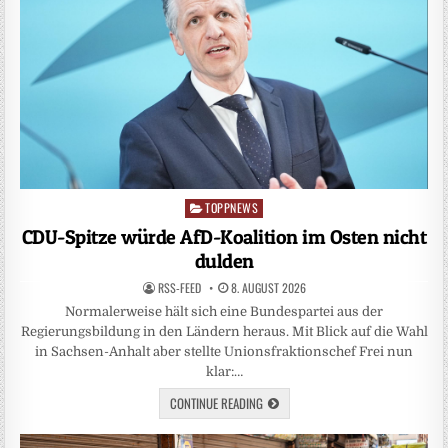
TOPPNEWS
Posted
in
CDU-Spitze würde AfD-Koalition im Osten nicht
dulden
RSS-FEED
8. AUGUST 2026
Normalerweise hält sich eine Bundespartei aus der
Regierungsbildung in den Ländern heraus. Mit Blick auf die Wahl
in Sachsen-Anhalt aber stellte Unionsfraktionschef Frei nun
klar:…
CONTINUE READING