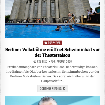
TOPPNEWS
Posted
in
Berliner Volksbühne eröffnet Schwimmbad vor
der Theatersaison
RSS-FEED
8. AUGUST 2026
Freibadatmosphäre vor Theaterkulisse: Badefreudige können
ihre Bahnen bis Oktober kostenlos im Schwimmbecken vor der
Berliner Volksbühne ziehen. Das sorgt nicht überall in der
Hauptstadt für…
CONTINUE READING