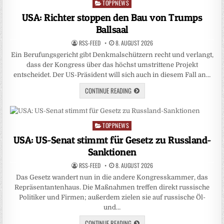
TOPPNEWS
Posted
in
USA: Richter stoppen den Bau von Trumps
Ballsaal
RSS-FEED
8. AUGUST 2026
Ein Berufungsgericht gibt Denkmalschützern recht und verlangt,
dass der Kongress über das höchst umstrittene Projekt
entscheidet. Der US-Präsident will sich auch in diesem Fall an…
CONTINUE READING
TOPPNEWS
Posted
in
USA: US-Senat stimmt für Gesetz zu Russland-
Sanktionen
RSS-FEED
8. AUGUST 2026
Das Gesetz wandert nun in die andere Kongresskammer, das
Repräsentantenhaus. Die Maßnahmen treffen direkt russische
Politiker und Firmen; außerdem zielen sie auf russische Öl-
und…
CONTINUE READING