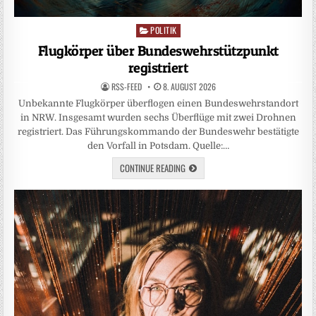
POLITIK
Posted
in
Flugkörper über Bundeswehrstützpunkt
registriert
RSS-FEED
8. AUGUST 2026
Unbekannte Flugkörper überflogen einen Bundeswehrstandort
in NRW. Insgesamt wurden sechs Überflüge mit zwei Drohnen
registriert. Das Führungskommando der Bundeswehr bestätigte
den Vorfall in Potsdam. Quelle:…
CONTINUE READING