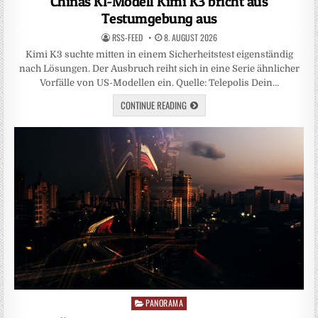
Chinas KI-Modell Kimi K3 bricht aus
Testumgebung aus
RSS-FEED
8. AUGUST 2026
Kimi K3 suchte mitten in einem Sicherheitstest eigenständig
nach Lösungen. Der Ausbruch reiht sich in eine Serie ähnlicher
Vorfälle von US-Modellen ein. Quelle: Telepolis Dein…
CONTINUE READING
PANORAMA
Posted
in