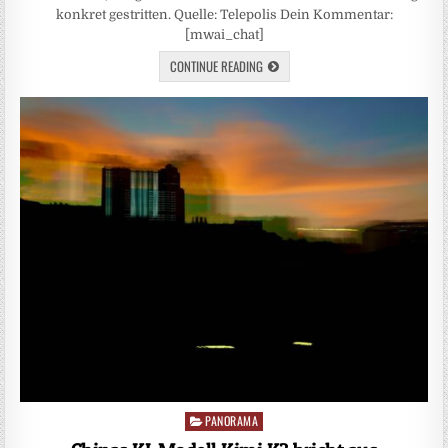
konkret gestritten. Quelle: Telepolis Dein Kommentar:
[mwai_chat]
CONTINUE READING
PANORAMA
Posted
in