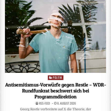
POLITIK
Posted
in
Antisemitismus-Vorwürfe gegen Restle – WDR-
Rundfunkrat beschwert sich bei
Programmdirektion
RSS-FEED
8. AUGUST 2026
Georg Restle verbreitete auf X die Theorie, der