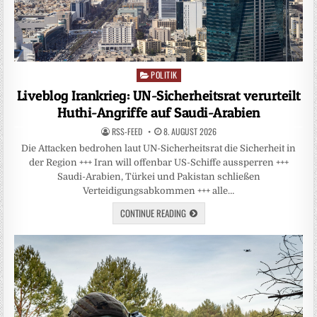
POLITIK
Posted
in
Liveblog Irankrieg: UN-Sicherheitsrat verurteilt
Huthi-Angriffe auf Saudi-Arabien
RSS-FEED
8. AUGUST 2026
Die Attacken bedrohen laut UN-Sicherheitsrat die Sicherheit in
der Region +++ Iran will offenbar US-Schiffe aussperren +++
Saudi-Arabien, Türkei und Pakistan schließen
Verteidigungsabkommen +++ alle…
CONTINUE READING