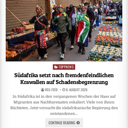
TOPPNEWS
Posted
in
Südafrika setzt nach fremdenfeindlichen
Krawallen auf Schadensbegrenzung
RSS-FEED
8. AUGUST 2026
In Südafrika ist in den vergangenen Wochen der Hass auf
Migranten aus Nachbarstaaten eskaliert. Viele von ihnen
flüchteten. Jetzt versucht die südafrikanische Regierung den
entstandenen…
CONTINUE READING