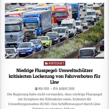
WIRTSCHAFT
Posted
in
Niedrige Flusspegel: Umweltschützer
kritisierten Lockerung von Fahrverboten für
Lkw
RSS-FEED
8. AUGUST 2026
Die Regierung habe nicht verstanden, dass niedrige Flusspegel
ein Symptom der Klimakrise seien, kritisiert die
Umweltorganisation BUND. Den Schiffstransport durch Lkw-
Fahrten zu ersetzen, hält sie…