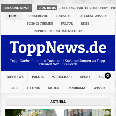
BREAKING NEWS
2026-08-08
„DIE GANZE PARTEI BETROFFEN“ – F
HOME
PRESSEREVUE
LESESTOFF
ALLGEM. WISSEN
SCIENCE THEMEN
KULTUR
REISE
IMPRESSUM UND DATENSCHUTZ
ToppNews.de
Topp-Nachrichten des Tages und Kurzmeldungen zu Topp-
Themen von RSS-Feeds
TOPPNEWS
POLITIK
WIRTSCHAFT
SPORT
KULTUR
GELD
TECHNIK
MOTOR
PANORAMA
WISSEN
AKTUELL