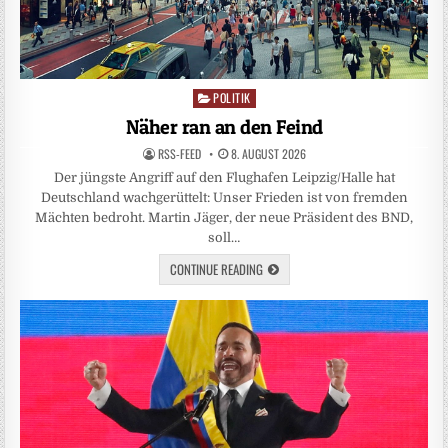
POLITIK
Posted
in
Näher ran an den Feind
RSS-FEED
8. AUGUST 2026
Der jüngste Angriff auf den Flughafen Leipzig/Halle hat
Deutschland wachgerüttelt: Unser Frieden ist von fremden
Mächten bedroht. Martin Jäger, der neue Präsident des BND,
soll…
CONTINUE READING