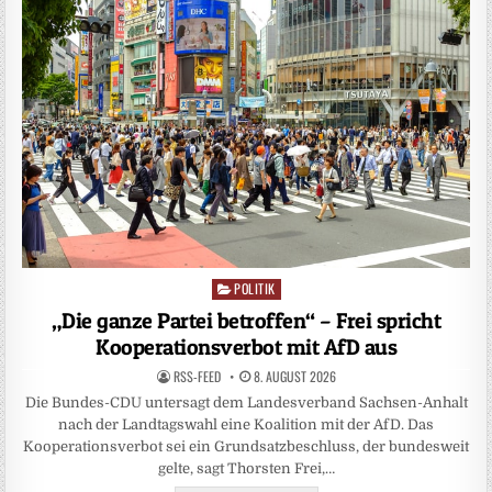
POLITIK
Posted
in
„Die ganze Partei betroffen“ – Frei spricht
Kooperationsverbot mit AfD aus
RSS-FEED
8. AUGUST 2026
Die Bundes-CDU untersagt dem Landesverband Sachsen-Anhalt
nach der Landtagswahl eine Koalition mit der AfD. Das
Kooperationsverbot sei ein Grundsatzbeschluss, der bundesweit
gelte, sagt Thorsten Frei,…