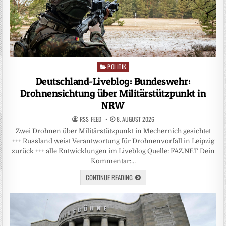
POLITIK
Posted
in
Deutschland-Liveblog: Bundeswehr:
Drohnensichtung über Militärstützpunkt in
NRW
RSS-FEED
8. AUGUST 2026
Zwei Drohnen über Militärstützpunkt in Mechernich gesichtet
+++ Russland weist Verantwortung für Drohnenvorfall in Leipzig
zurück +++ alle Entwicklungen im Liveblog Quelle: FAZ.NET Dein
Kommentar:…
CONTINUE READING