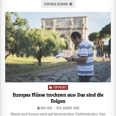
CONTINUE READING
TOPPNEWS
Posted
in
Europas Flüsse trocknen aus: Das sind die
Folgen
RSS-FEED
6. AUGUST 2026
Rhein und Donau sind auf historischen Tiefstständen. Das