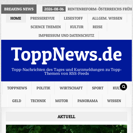
BREAKING NEWS
2026-08-06
RENTENREFORM: ÖSTERREICHS FRÜH
HOME
PRESSEREVUE
LESESTOFF
ALLGEM. WISSEN
SCIENCE THEMEN
KULTUR
REISE
IMPRESSUM UND DATENSCHUTZ
ToppNews.de
Topp-Nachrichten des Tages und Kurzmeldungen zu Topp-
Themen von RSS-Feeds
TOPPNEWS
POLITIK
WIRTSCHAFT
SPORT
KULTUR
GELD
TECHNIK
MOTOR
PANORAMA
WISSEN
AKTUELL