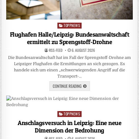
TOPPNEWS
Posted
in
Flughafen Halle/Leipzig: Bundesanwaltschaft
ermittelt zu Sprengstoff-Drohne
RSS-FEED
6. AUGUST 2026
Die Bundesanwaltschaft hat im Fall der Sprengstoff-Drohne am
Leipziger Flughafen die Ermittlungen an sich gezogen. Es
handele sich um einen „schwerwiegenden Angriff auf die
Transport-…
CONTINUE READING
TOPPNEWS
Posted
in
Anschlagsversuch in Leipzig: Eine neue
Dimension der Bedrohung
RSS-FEED
6. AUGUST 2026