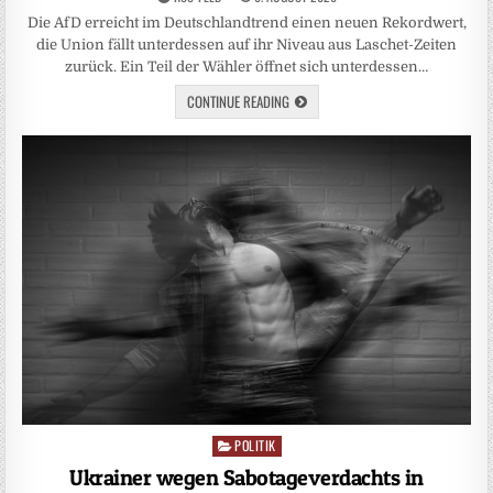
Die AfD erreicht im Deutschlandtrend einen neuen Rekordwert,
die Union fällt unterdessen auf ihr Niveau aus Laschet-Zeiten
zurück. Ein Teil der Wähler öffnet sich unterdessen…
CONTINUE READING
POLITIK
Posted
in
Ukrainer wegen Sabotageverdachts in