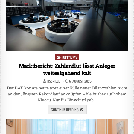
TOPPNEWS
Posted
in
Marktbericht: Zahlenflut lässt Anleger
weitestgehend kalt
RSS-FEED
6. AUGUST 2026
Der DAX konnte heute trotz einer Fülle neuer Bilanzzahlen nicht
an den jüngsten Rekordlauf anknüpfen – bleibt aber auf hohem
Niveau. Nur für Einzeltitel gab…
CONTINUE READING