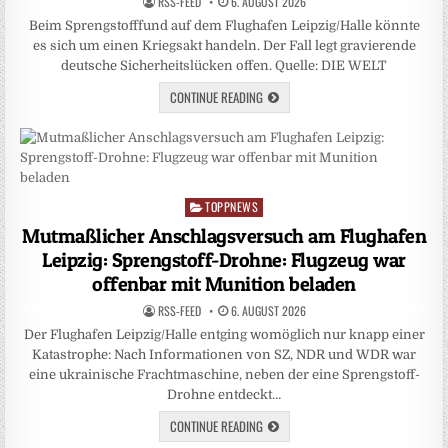
RSS-FEED
6. AUGUST 2026
Beim Sprengstofffund auf dem Flughafen Leipzig/Halle könnte
es sich um einen Kriegsakt handeln. Der Fall legt gravierende
deutsche Sicherheitslücken offen. Quelle: DIE WELT
CONTINUE READING
TOPPNEWS
Posted
in
Mutmaßlicher Anschlagsversuch am Flughafen
Leipzig: Sprengstoff-Drohne: Flugzeug war
offenbar mit Munition beladen
RSS-FEED
6. AUGUST 2026
Der Flughafen Leipzig/Halle entging womöglich nur knapp einer
Katastrophe: Nach Informationen von SZ, NDR und WDR war
eine ukrainische Frachtmaschine, neben der eine Sprengstoff-
Drohne entdeckt…
CONTINUE READING