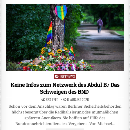
TOPPNEWS
Posted
in
Keine Infos zum Netzwerk des Abdul B.: Das
Schweigen des BND
RSS-FEED
6. AUGUST 2026
Schon vor dem Anschlag waren Berliner Sicherheitsbehörden
höchst besorgt über die Radikalisierung des mutmaßlichen
späteren Attentäters. Sie hofften auf Hilfe des
Bundesnachrichtendienstes. Vergebens. Von Michael…