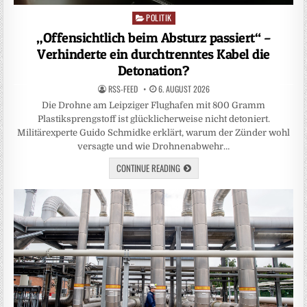
POLITIK
Posted
in
„Offensichtlich beim Absturz passiert“ –
Verhinderte ein durchtrenntes Kabel die
Detonation?
RSS-FEED
6. AUGUST 2026
Die Drohne am Leipziger Flughafen mit 800 Gramm
Plastiksprengstoff ist glücklicherweise nicht detoniert.
Militärexperte Guido Schmidke erklärt, warum der Zünder wohl
versagte und wie Drohnenabwehr…
CONTINUE READING