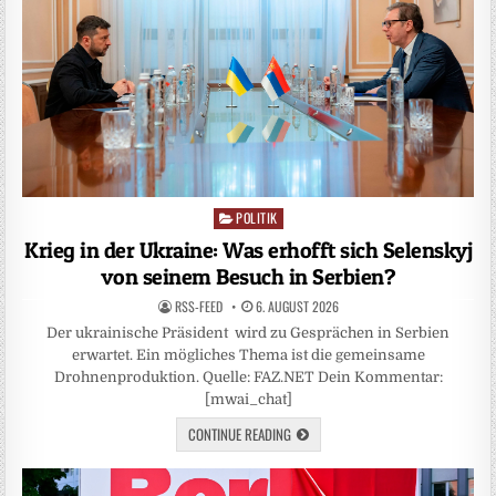
POLITIK
Posted
in
Krieg in der Ukraine: Was erhofft sich Selenskyj
von seinem Besuch in Serbien?
RSS-FEED
6. AUGUST 2026
Der ukrainische Präsident wird zu Gesprächen in Serbien
erwartet. Ein mögliches Thema ist die gemeinsame
Drohnenproduktion. Quelle: FAZ.NET Dein Kommentar:
[mwai_chat]
CONTINUE READING