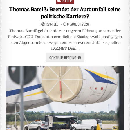
POLITIK
Posted
in
Thomas Bareiß: Beendet der Autounfall seine
politische Karriere?
RSS-FEED
6. AUGUST 2026
Thomas Bareiß gehörte nie zur engeren Führungsreserve der
Südwest-CDU. Doch nun ermittelt die Staatsanwaltschaft gegen
den Abgeordneten – wegen eines schweren Unfalls. Quelle:
FAZ.NET Dein…
CONTINUE READING