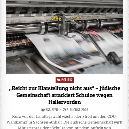
POLITIK
Posted
in
„Reicht zur Klarstellung nicht aus“ – Jüdische
Gemeinschaft attackiert Schulze wegen
Hallervorden
RSS-FEED
6. AUGUST 2026
Kurz vor der Landtagswahl wächst der Streit um den CDU-
Wahlkampf in Sachsen-Anhalt. Die Jüdische Gemeinschaft wirft
Ministerpräsident Schulze vor, mit dem Auftritt von