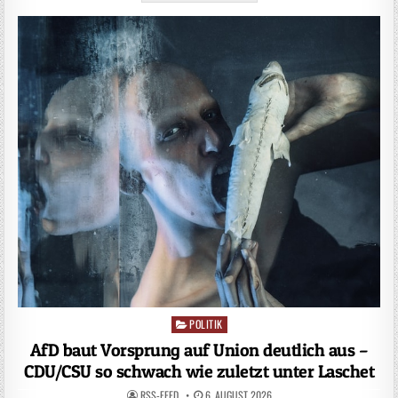
POLITIK
Posted
in
AfD baut Vorsprung auf Union deutlich aus –
CDU/CSU so schwach wie zuletzt unter Laschet
RSS-FEED
6. AUGUST 2026