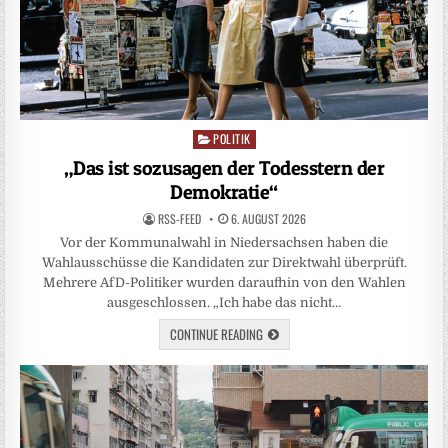
POLITIK
Posted
in
„Das ist sozusagen der Todesstern der
Demokratie“
RSS-FEED
6. AUGUST 2026
Vor der Kommunalwahl in Niedersachsen haben die
Wahlausschüsse die Kandidaten zur Direktwahl überprüft.
Mehrere AfD-Politiker wurden daraufhin von den Wahlen
ausgeschlossen. „Ich habe das nicht…
CONTINUE READING