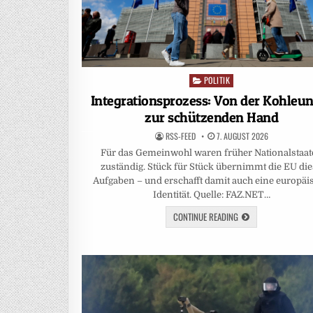
POLITIK
Posted
in
Integrationsprozess: Von der Kohleu
zur schützenden Hand
RSS-FEED
7. AUGUST 2026
Für das Gemeinwohl waren früher Nationalstaa
zuständig. Stück für Stück übernimmt die EU di
Aufgaben – und erschafft damit auch eine europäi
Identität. Quelle: FAZ.NET…
CONTINUE READING