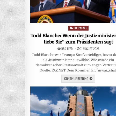
TOPPNEWS
Posted
in
Todd Blanche: Wenn der Justizminister
liebe Sie“ zum Präsidenten sagt
RSS-FEED
7. AUGUST 2026
Todd Blanche war Trumps Strafverteidiger, bevor d
als Justizminister auswählte. Wie wurde ein
demokratischer Staatsanwalt zum engen Vertraut
Quelle: FAZ.NET Dein Kommentar: [mwai_chat
CONTINUE READING