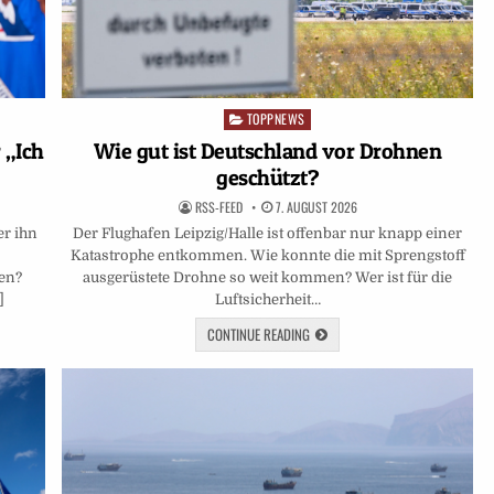
TOPPNEWS
Posted
in
 „Ich
Wie gut ist Deutschland vor Drohnen
geschützt?
RSS-FEED
7. AUGUST 2026
er ihn
Der Flughafen Leipzig/Halle ist offenbar nur knapp einer
Katastrophe entkommen. Wie konnte die mit Sprengstoff
en?
ausgerüstete Drohne so weit kommen? Wer ist für die
]
Luftsicherheit…
CONTINUE READING