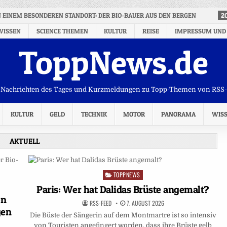
EINEM BESONDEREN STANDORT: DER BIO-BAUER AUS DEN BERGEN
2
WISSEN
SCIENCE THEMEN
KULTUR
REISE
IMPRESSUM UND
ToppNews.de
Nachrichten des Tages und Kurzmeldungen zu Topp-Themen von RSS
KULTUR
GELD
TECHNIK
MOTOR
PANORAMA
WIS
AKTUELL
TOPPNEWS
Posted
in
Paris: Wer hat Dalidas Brüste angemalt?
en
RSS-FEED
7. AUGUST 2026
gen
Die Büste der Sängerin auf dem Montmartre ist so intensiv
von Touristen angefingert worden, dass ihre Brüste gelb