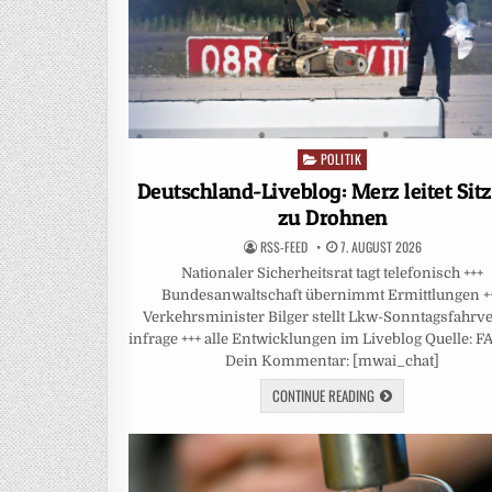
POLITIK
Posted
in
Deutschland-Liveblog: Merz leitet Sit
zu Drohnen
RSS-FEED
7. AUGUST 2026
Nationaler Sicherheitsrat tagt telefonisch +++
Bundesanwaltschaft übernimmt Ermittlungen +
Verkehrsminister Bilger stellt Lkw-Sonntagsfahrv
infrage +++ alle Entwicklungen im Liveblog Quelle: 
Dein Kommentar: [mwai_chat]
CONTINUE READING