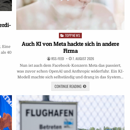
erdi-
TOPPNEWS
Posted
in
Auch KI von Meta hackte sich in andere
. Eine
Firma
 als 40
RSS-FEED
7. AUGUST 2026
Nun ist auch dem Facebook-Konzern Meta das passiert,
was zuvor schon OpenAI und Anthropic widerfuhr. Ein KI-
Modell machte sich selbständig und drang in das System…
CONTINUE READING