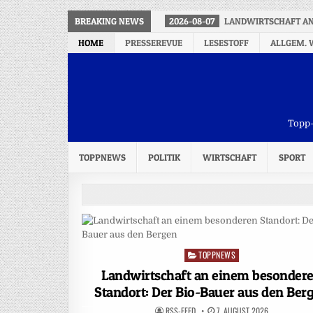
BREAKING NEWS
2026-08-07
LANDWIRTSCHAFT AN 
HOME
PRESSEREVUE
LESESTOFF
ALLGEM. 
Topp-
TOPPNEWS
POLITIK
WIRTSCHAFT
SPORT
TOPPNEWS
Posted
in
Landwirtschaft an einem besonder
Standort: Der Bio-Bauer aus den Ber
RSS-FEED
7. AUGUST 2026