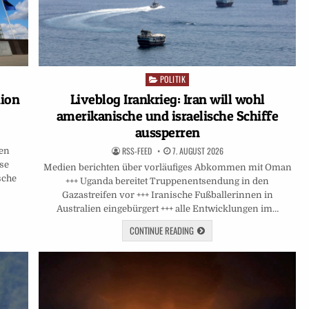
POLITIK
Posted
in
nion
Liveblog Irankrieg: Iran will wohl
amerikanische und israelische Schiffe
aussperren
RSS-FEED
7. AUGUST 2026
ten
ese
Medien berichten über vorläufiges Abkommen mit Oman
sche
+++ Uganda bereitet Truppenentsendung in den
Gazastreifen vor +++ Iranische Fußballerinnen in
Australien eingebürgert +++ alle Entwicklungen im…
CONTINUE READING