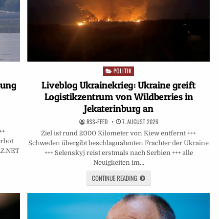
POLITIK
Posted
in
Liveblog Ukrainekrieg: Ukraine greift
zung
Logistikzentrum von Wildberries in
Jekaterinburg an
RSS-FEED
7. AUGUST 2026
++
Ziel ist rund 2000 Kilometer von Kiew entfernt +++
erbot
Schweden übergibt beschlagnahmten Frachter der Ukraine
FAZ.NET
+++ Selenskyj reist erstmals nach Serbien +++ alle
Neuigkeiten im…
CONTINUE READING