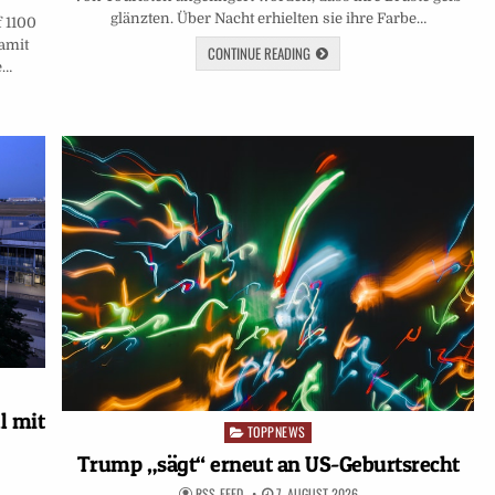
glänzten. Über Nacht erhielten sie ihre Farbe…
f 1100
amit
CONTINUE READING
e…
l mit
TOPPNEWS
Posted
in
Trump „sägt“ erneut an US-Geburtsrecht
RSS-FEED
7. AUGUST 2026