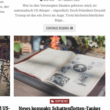
 am
Wer in den Vereinigten Staaten geboren wird, ist
n, der
automatisch US-Bürger – eigentlich. Doch Präsident Donald
ema
Trump ist das ein Dorn im Auge. Trotz höchstrichterlicher
Rüge…
CONTINUE READING
TOPPNEWS
Posted
in
d US-
News kompakt: Schattenflotten-Tanker