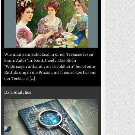
Wie man sein Schicksal in einer Teetasse lesen
kann. Autor*in: Kent, Cicely. Das Buch
"Wahrsagen anhand von Teeblättern" bietet eine
Einführung in die Praxis und Theorie des Lesens
der Teetasse.
[...]
Data Analytics