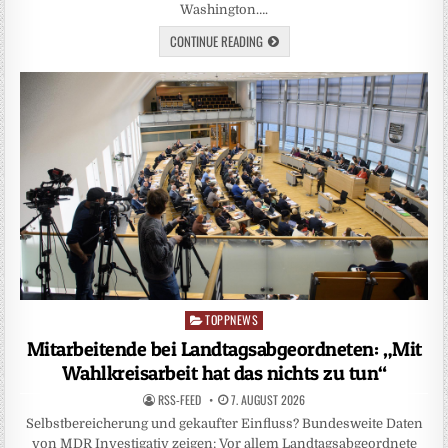
Washington….
CONTINUE READING
TOPPNEWS
Posted
in
Mitarbeitende bei Landtagsabgeordneten: „Mit
Wahlkreisarbeit hat das nichts zu tun“
RSS-FEED
7. AUGUST 2026
Selbstbereicherung und gekaufter Einfluss? Bundesweite Daten
von MDR Investigativ zeigen: Vor allem Landtagsabgeordnete