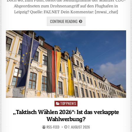
Doch wo, zum Putin, bleibt die Stellungnahme der Mainzer CDU-
Abgeordneten zum Drohnenangriff auf den Flughafen in
Leipzig? Quelle: FAZ.NET Dein Kommentar: [mwai_chat]
CONTINUE READING
TOPPNEWS
Posted
in
„Taktisch Wählen 2026“: Ist das verkappte
Wahlwerbung?
RSS-FEED
7. AUGUST 2026