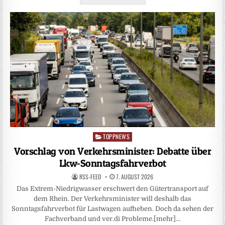
TOPPNEWS
Posted
in
Vorschlag von Verkehrsminister: Debatte über
Lkw-Sonntagsfahrverbot
RSS-FEED
7. AUGUST 2026
Das Extrem-Niedrigwasser erschwert den Gütertransport auf
dem Rhein. Der Verkehrsminister will deshalb das
Sonntagsfahrverbot für Lastwagen aufheben. Doch da sehen der
Fachverband und ver.di Probleme.[mehr]…