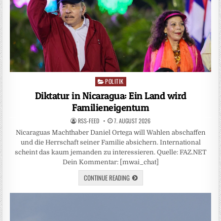
POLITIK
Posted
in
Diktatur in Nicaragua: Ein Land wird
Familieneigentum
RSS-FEED
7. AUGUST 2026
Nicaraguas Machthaber Daniel Ortega will Wahlen abschaffen
und die Herrschaft seiner Familie absichern. International
scheint das kaum jemanden zu interessieren. Quelle: FAZ.NET
Dein Kommentar: [mwai_chat]
CONTINUE READING