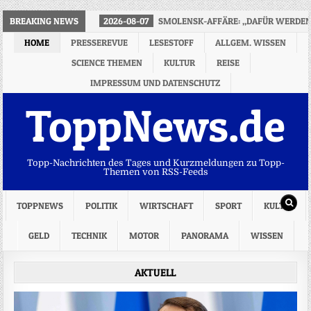
BREAKING NEWS
2026-08-07
SMOLENSK-AFFÄRE: „DAFÜR WERDEN 
HOME
PRESSEREVUE
LESESTOFF
ALLGEM. WISSEN
SCIENCE THEMEN
KULTUR
REISE
IMPRESSUM UND DATENSCHUTZ
ToppNews.de
Topp-Nachrichten des Tages und Kurzmeldungen zu Topp-
Themen von RSS-Feeds
TOPPNEWS
POLITIK
WIRTSCHAFT
SPORT
KULTUR
GELD
TECHNIK
MOTOR
PANORAMA
WISSEN
AKTUELL