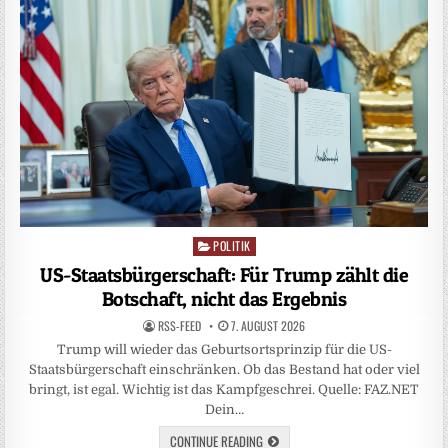
POLITIK
Posted
in
US-Staatsbürgerschaft: Für Trump zählt die
Botschaft, nicht das Ergebnis
RSS-FEED
7. AUGUST 2026
Trump will wieder das Geburtsortsprinzip für die US-
Staatsbürgerschaft einschränken. Ob das Bestand hat oder viel
bringt, ist egal. Wichtig ist das Kampfgeschrei. Quelle: FAZ.NET
Dein…
CONTINUE READING