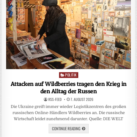
POLITIK
Posted
in
Attacken auf Wildberries tragen den Krieg in
den Alltag der Russen
RSS-FEED
7. AUGUST 2026
Die Ukraine greift immer wieder Logistikzentren des großen
russischen Online-Händlers Wildberries an. Die russische
Wirtschaft leidet zunehmend darunter. Quelle: DIE WELT
CONTINUE READING