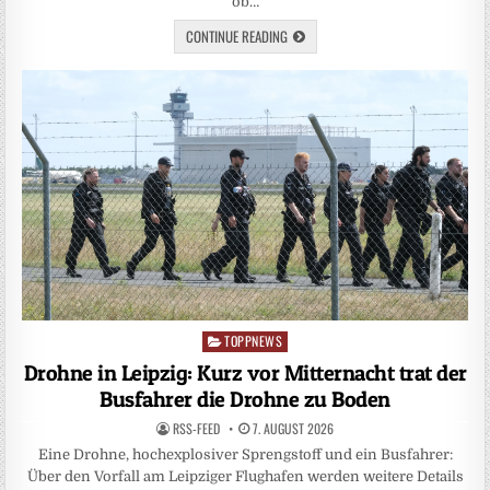
ob…
CONTINUE READING
TOPPNEWS
Posted
in
Drohne in Leipzig: Kurz vor Mitternacht trat der
Busfahrer die Drohne zu Boden
RSS-FEED
7. AUGUST 2026
Eine Drohne, hochexplosiver Sprengstoff und ein Busfahrer:
Über den Vorfall am Leipziger Flughafen werden weitere Details