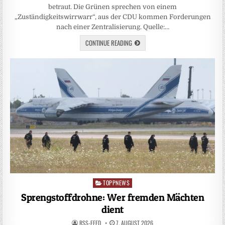
betraut. Die Grünen sprechen von einem
„Zuständigkeitswirrwarr“, aus der CDU kommen Forderungen
nach einer Zentralisierung. Quelle:…
CONTINUE READING
TOPPNEWS
Posted
in
Sprengstoffdrohne: Wer fremden Mächten
dient
RSS-FEED
7. AUGUST 2026