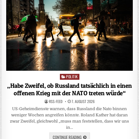
POLITIK
Posted
in
„Habe Zweifel, ob Russland tatsächlich in einen
offenen Krieg mit der NATO treten würde“
RSS-FEED
7. AUGUST 2026
US-Geheimdienste warnen, dass Russland die Nato binnen
weniger Wochen angreifen könnte. Roland Kather hat daran
zwar Zweifel, gleichwohl „muss man feststellen, dass wir uns
in…
CONTINUE READING