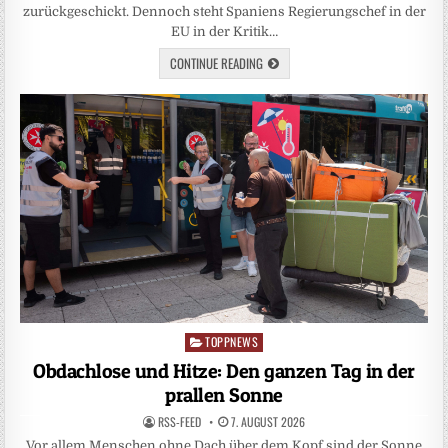
zurückgeschickt. Dennoch steht Spaniens Regierungschef in der
EU in der Kritik…
CONTINUE READING
TOPPNEWS
Posted
in
Obdachlose und Hitze: Den ganzen Tag in der
prallen Sonne
RSS-FEED
7. AUGUST 2026
Vor allem Menschen ohne Dach über dem Kopf sind der Sonne