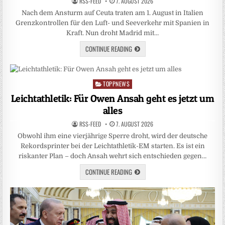
RSS-FEED
7. AUGUST 2026
Nach dem Ansturm auf Ceuta traten am 1. August in Italien
Grenzkontrollen für den Luft- und Seeverkehr mit Spanien in
Kraft. Nun droht Madrid mit…
CONTINUE READING
TOPPNEWS
Posted
in
Leichtathletik: Für Owen Ansah geht es jetzt um
alles
RSS-FEED
7. AUGUST 2026
Obwohl ihm eine vierjährige Sperre droht, wird der deutsche
Rekordsprinter bei der Leichtathletik-EM starten. Es ist ein
riskanter Plan – doch Ansah wehrt sich entschieden gegen…
CONTINUE READING