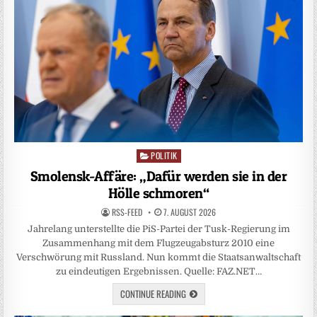
POLITIK
Posted
in
Smolensk-Affäre: „Dafür werden sie in der
Hölle schmoren“
RSS-FEED
7. AUGUST 2026
Jahrelang unterstellte die PiS-Partei der Tusk-Regierung im
Zusammenhang mit dem Flugzeugabsturz 2010 eine
Verschwörung mit Russland. Nun kommt die Staatsanwaltschaft
zu eindeutigen Ergebnissen. Quelle: FAZ.NET…
CONTINUE READING