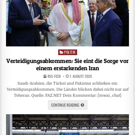
POLITIK
Posted
in
Verteidigungsabkommen: Sie eint die Sorge vor
einem erstarkenden Iran
RSS-FEED
7. AUGUST 2026
Saudi-Arabien, die Türkei und Pakistan schließen ein
Verteidigungsabkommen. Die Länder blicken dabei nicht nur auf
Teheran. Quelle: FAZ.NET Dein Kommentar: [mwai_chat]
CONTINUE READING