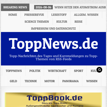
BREAKING NEWS
2026-08-06
WENN HITZE DEN ATOMSTROM AUSB
HOME
PRESSEREVUE
LESESTOFF
ALLGEM. WISSEN
SCIENCE THEMEN
KULTUR
REISE
IMPRESSUM UND DATENSCHUTZ
ToppNews.de
Topp-Nachrichten des Tages und Kurzmeldungen zu Topp-
Themen von RSS-Feeds
TOPPNEWS
POLITIK
WIRTSCHAFT
SPORT
KULTUR
GELD
TECHNIK
MOTOR
PANORAMA
WISSEN